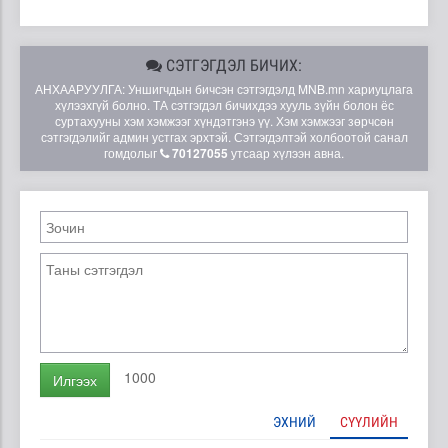
СЭТГЭГДЭЛ БИЧИХ:
АНХААРУУЛГА: Уншигчдын бичсэн сэтгэгдэлд MNB.mn хариуцлага
хүлээхгүй болно. ТА сэтгэгдэл бичихдээ хууль зүйн болон ёс
суртахууны хэм хэмжээг хүндэтгэнэ үү. Хэм хэмжээг зөрчсөн
сэтгэгдэлийг админ устгах эрхтэй. Сэтгэгдэлтэй холбоотой санал
гомдолыг
70127055
утсаар хүлээн авна.
1000
Илгээх
ЭХНИЙ
СҮҮЛИЙН