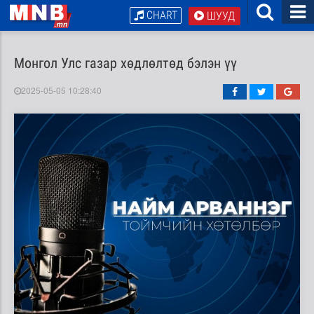
CHART
ШУУД
Монгол Улс газар хөдлөлтөд бэлэн үү
2025-05-05 10:28:40