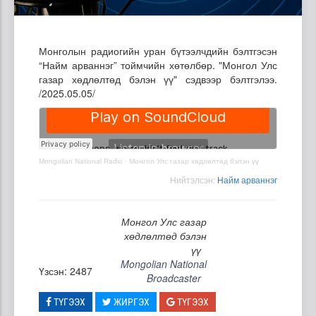
Монголын радиогийн уран бүтээлчдийн бэлтгэсэн
“Найм арваннэг” тоймчийн хөтөлбөр. "Монгол Улс
газар хөдлөлтөд бэлэн үү" сэдвээр бэлтгэлээ.
/2025.05.05/
Mongolian National Radio
·
Монгол Улс газар хөдлөлтөд бэлэн үү
Нийтэлсэн:
Найм арваннэг
Монгол Улс газар
хөдлөлтөд бэлэн
үү
Mongolian National
Үзсэн: 2487
Broadcaster
ТҮГЭЭХ
ЖИРГЭХ
ТҮГЭЭХ