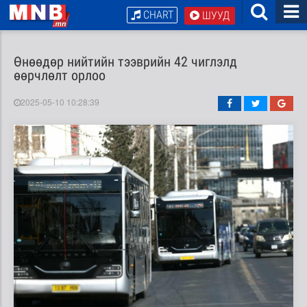
CHART
ШУУД
Өнөөдөр нийтийн тээврийн 42 чиглэлд
өөрчлөлт орлоо
2025-05-10 10:28:39