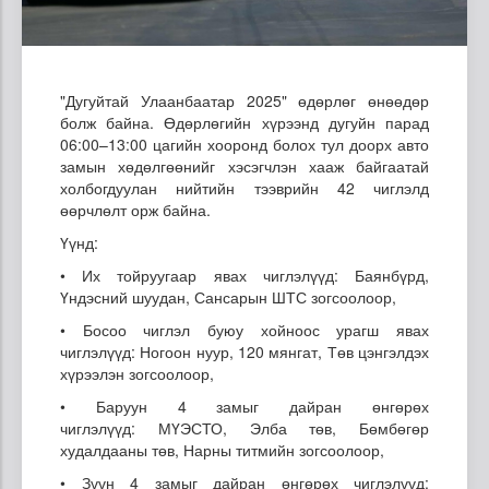
"Дугуйтай Улаанбаатар 2025" өдөрлөг өнөөдөр
болж байна. Өдөрлөгийн хүрээнд дугуйн парад
06:00–13:00 цагийн хооронд болох тул доорх авто
замын хөдөлгөөнийг хэсэгчлэн хааж байгаатай
холбогдуулан нийтийн тээврийн 42 чиглэлд
өөрчлөлт орж байна.
Үүнд:
• Их тойруугаар явах чиглэлүүд: Баянбүрд,
Үндэсний шуудан, Сансарын ШТС зогсоолоор,
• Босоо чиглэл буюу хойноос урагш явах
чиглэлүүд: Ногоон нуур, 120 мянгат, Төв цэнгэлдэх
хүрээлэн зогсоолоор,
• Баруун 4 замыг дайран өнгөрөх
чиглэлүүд: МҮЭСТО, Элба төв, Бөмбөгөр
худалдааны төв, Нарны титмийн зогсоолоор,
• Зүүн 4 замыг дайран өнгөрөх чиглэлүүд: