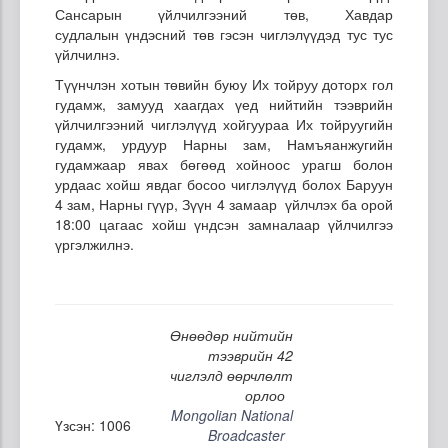
Сансарын үйлчилгээний төв, Хавдар
судлалын үндэсний төв гэсэн чиглэлүүдэд тус тус
үйлчилнэ.
Түүнчлэн хотын төвийн буюу Их тойруу доторх гол
гудамж, замууд хаагдах үед нийтийн тээврийн
үйлчилгээний чиглэлүүд хойгуураа Их тойруугийн
гудамж, урдуур Нарны зам, Намъяанжугийн
гудамжаар явах бөгөөд хойноос урагш болон
урдаас хойш явдаг босоо чиглэлүүд болох Баруун
4 зам, Нарны гүүр, Зүүн 4 замаар үйлчлэх ба орой
18:00 цагаас хойш үндсэн замналаар үйлчилгээ
үргэлжилнэ.
Өнөөдөр нийтийн
тээврийн 42
чиглэлд өөрчлөлт
орлоо
Mongolian National
Үзсэн: 1006
Broadcaster