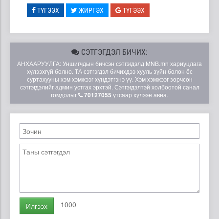
ТҮГЭЭХ
ЖИРГЭХ
ТҮГЭЭХ
СЭТГЭГДЭЛ БИЧИХ:
АНХААРУУЛГА: Уншигчдын бичсэн сэтгэгдэлд MNB.mn хариуцлага
хүлээхгүй болно. ТА сэтгэгдэл бичихдээ хууль зүйн болон ёс
суртахууны хэм хэмжээг хүндэтгэнэ үү. Хэм хэмжээг зөрчсөн
сэтгэгдэлийг админ устгах эрхтэй. Сэтгэгдэлтэй холбоотой санал
гомдолыг
70127055
утсаар хүлээн авна.
1000
Илгээх