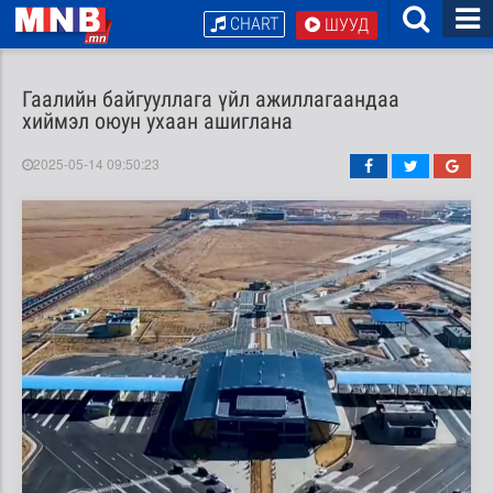
CHART
ШУУД
Гаалийн байгууллага үйл ажиллагаандаа
хиймэл оюун ухаан ашиглана
2025-05-14 09:50:23