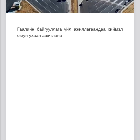
Гаалийн байгууллага үйл ажиллагаандаа хиймэл
оюун ухаан ашиглана