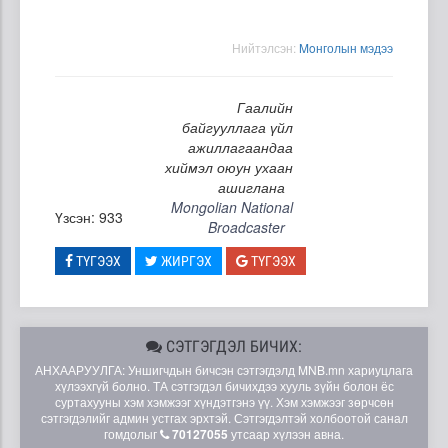
Нийтэлсэн:
Moнголын мэдээ
Гаалийн
байгууллага үйл
ажиллагаандаа
хиймэл оюун ухаан
ашиглана
Mongolian National
Үзсэн: 933
Broadcaster
ТҮГЭЭХ
ЖИРГЭХ
ТҮГЭЭХ
СЭТГЭГДЭЛ БИЧИХ:
АНХААРУУЛГА: Уншигчдын бичсэн сэтгэгдэлд MNB.mn хариуцлага
хүлээхгүй болно. ТА сэтгэгдэл бичихдээ хууль зүйн болон ёс
суртахууны хэм хэмжээг хүндэтгэнэ үү. Хэм хэмжээг зөрчсөн
сэтгэгдэлийг админ устгах эрхтэй. Сэтгэгдэлтэй холбоотой санал
гомдолыг
70127055
утсаар хүлээн авна.