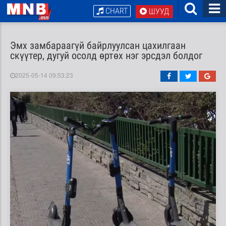
CHART
ШУУД
Эмх замбараагүй байрлуулсан цахилгаан
скүүтер, дугуй осолд өртөх нэг эрсдэл болдог
2025-05-14 09:53:23