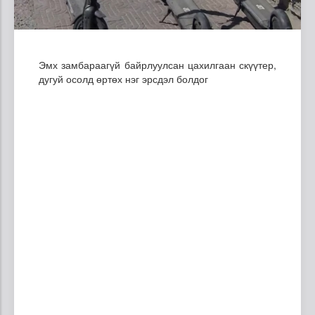
Эмх замбараагүй байрлуулсан цахилгаан скүүтер,
дугуй осолд өртөх нэг эрсдэл болдог