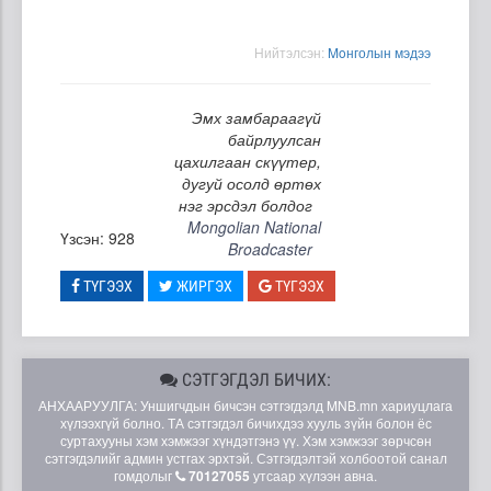
Нийтэлсэн:
Moнголын мэдээ
Эмх замбараагүй
байрлуулсан
цахилгаан скүүтер,
дугуй осолд өртөх
нэг эрсдэл болдог
Mongolian National
Үзсэн: 928
Broadcaster
ТҮГЭЭХ
ЖИРГЭХ
ТҮГЭЭХ
СЭТГЭГДЭЛ БИЧИХ:
АНХААРУУЛГА: Уншигчдын бичсэн сэтгэгдэлд MNB.mn хариуцлага
хүлээхгүй болно. ТА сэтгэгдэл бичихдээ хууль зүйн болон ёс
суртахууны хэм хэмжээг хүндэтгэнэ үү. Хэм хэмжээг зөрчсөн
сэтгэгдэлийг админ устгах эрхтэй. Сэтгэгдэлтэй холбоотой санал
гомдолыг
70127055
утсаар хүлээн авна.