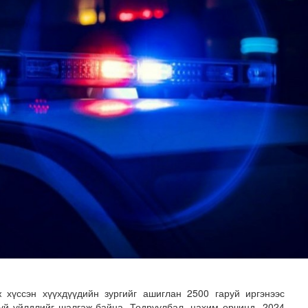
 буй 70 МВт-ын хүчин чадалтай ДЦС-ын технологийн анхн..
 хүссэн хүүхдүүдийн зургийг ашиглан 2500 гаруй иргэнээс
үй үйлдлийг шалгаж байна. Тодруулбал, цахим орчинд 2024