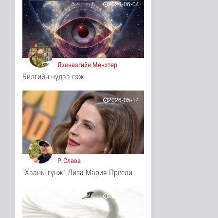
15 цаг 23 минутын өмнө
2026-06-04
Ц.Идэрбат: Мал
эмнэлгийн салбарын
өрсөлдөх чадва..
Нийгэм
16 цаг 32 минутын өмнө
Лханаагийн Мөнхтөр
Геологи, хайгуулын
Билгийн нүдээ гэж...
салбарт “Oxus Metals
AI” комп..
Улс төр
2026-05-14
16 цаг 46 минутын өмнө
COP17 хурлын үеэр
"Нарантуул",
"Дүнжингарав" худ..
Нийгэм
16 цаг 54 минутын өмнө
Р.Слава
"Хааны гүнж” Лиза Мария Пресли
Европ дахь "Монгол гэр"
зусланд 8 улсаас 35
хүүх..
2026-05-14
Энтертайнмент
16 цаг 3 минутын өмнө