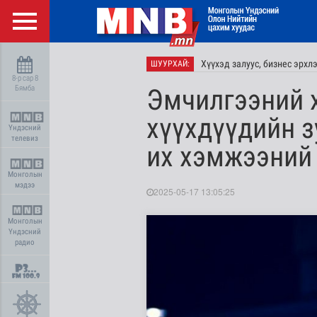
Хүүхэд залуус, бизнес эрхл
ШУУРХАЙ:
8-р сар 8
Бямба
Эмчилгээний х
хүүхдүүдийн з
Үндэсний
телевиз
их хэмжээний 
Монголын
мэдээ
2025-05-17 13:05:25
Монголын
Үндэсний
радио