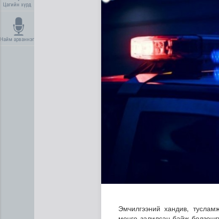
Цагийн хүрд
Найм арваннэг
Сүхбаатар суманд баригдаж
Эмчилгээний хандив, тусламж
мөнгө залилсан байж болзошг