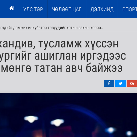
УЛС ТӨР
ЧӨЛӨӨТ ЦАГ
ДЭЛХИЙД
СПОР
эгчдийг дэмжих инкубатор төвүүдийг хотын захын хороо..
андив, тусламж хүссэн
ургийг ашиглан иргэдээс
мөнгө татан авч байжээ