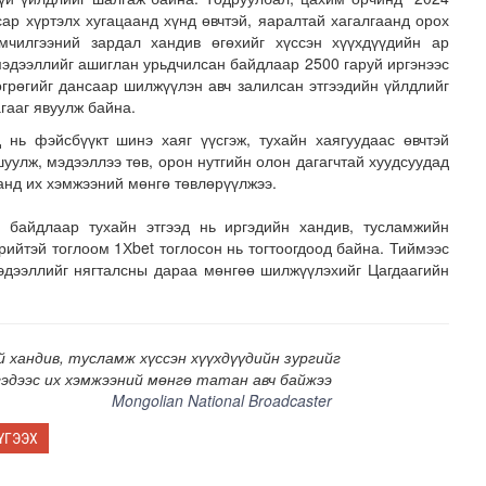
сар хүртэлх хугацаанд хүнд өвчтэй, яаралтай хагалгаанд орох
мчилгээний зардал хандив өгөхийг хүссэн хүүхдүүдийн ар
эдээллийг ашиглан урьдчилсан байдлаар 2500 гаруй иргэнээс
өгрөгийг дансаар шилжүүлэн авч залилсан этгээдийн үйлдлийг
гааг явуулж байна.
д нь фэйсбүүкт шинэ хаяг үүсгэж, тухайн хаягуудаас өвчтэй
уулж, мэдээллээ төв, орон нутгийн олон дагагчтай хуудсуудад
аанд их хэмжээний мөнгө төвлөрүүлжээ.
хнээсээ ашиглалтад ороход бэлэн болжээ
 байдлаар тухайн этгээд нь иргэдийн хандив, тусламжийн
ийтэй тоглоом 1Хbet тоглосон нь тогтоогдоод байна. Тиймээс
мэдээллийг нягталсны дараа мөнгөө шилжүүлэхийг Цагдаагийн
 хандив, тусламж хүссэн хүүхдүүдийн зургийг
эдээс их хэмжээний мөнгө татан авч байжээ
Mongolian National Broadcaster
ҮГЭЭХ