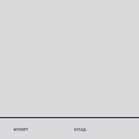
МҮОНРТ
БУСАД