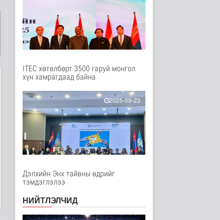
Нийгэм
13 цаг 56 минутын өмнө
Төслийн эхний 87 км-
ээс цааш үргэлжлэх
хэсгүүдэд..
Нийгэм
13 цаг 7 минутын өмнө
ITEC хөтөлбөрт 3500 гаруй монгол
хүн хамрагдаад байна
Ерөнхий сайд БНХАУ-
аас сар бүр 12-15
мянган тонн..
2025-09-23
Улс төр
13 цаг 13 минутын өмнө
Газар чөлөөлөлт, нөхөн
олговрын асуудлыг
хуулийн..
Нийгэм
13 цаг 16 минутын өмнө
Дэлхийн Энх тайвны өдрийг
тэмдэглэлээ
Бамбай хоншоорт
могойд хатгуулахаас
НИЙТЛЭЛЧИД
сэрэмжлээрэй
Эрүүл мэнд