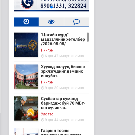
"Цагийн хүрд"
мэдээллийн хөтөлбөр
/2026.08.08/
Нийгэм
6 цаг 47 минутын өмнө
Хүүхэд залуус, бизнес
эрхлэгчдийг дэмжих
инкубат..
Нийгэм
9 цаг 30 минутын өмнө
Сүхбаатар суманд
баригдаж буй 70 МВт-
ын хүчин ча..
Улс төр
9 цаг 44 минутын өмнө
Газрын тосны