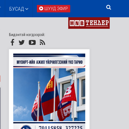
Т
БУСАД
ШУУД ЭФИР
Бидэнтэй нэгдээрэй: