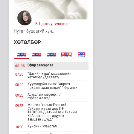
Унгар Улс эрчим хүчээ
хэмнэх зорилгоор
хязгаарла..
Дэлхийд
Б.Цоожчулуунцэцэг
16 цаг 17 минутын өмнө
Нутаг буцаагүй хун...
Явуулын төрийн
ХӨТӨЛБӨР
үйлчилгээгээр иргэд
жолооны болон..
Нийгэм
16 цаг 22 минутын өмнө
Эфир завсарлав
00:35
"Нүүдэлчдийн зан үйл,
баатарлаг тууль" эрдэм
“Цагийн хүрд” мэдээллийн
07:30
хөтөлбөр /давталт/
шин..
Хүүхэлдэйн кино: “Аврагч
Танин мэдэхүй
08:10
нохдын адал явдал” 1-5-р анги
17 цаг 33 минутын өмнө
Асуудлын мөрөөр... /
09:25
сурвалжлага/
МҮОНРТ-ийн Үндэсний
Монгол Улсын Ерөнхий
зөвлөлийн даргаар
09:55
Сайдын ивээл дор ITF
Н.Монсор д..
ТАЕКВОН-ДО-гийн Ази Тивийн
XI Аварга Шалгаруулах
Нийгэм
Тэмцээн /шууд/
17 цаг 37 минутын өмнө
Хүнсний хувьсгал
18:00
АНУ полисиликон