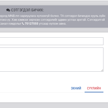
СЭТГЭГДЭЛ БИЧИХ:
элд MNB.mn хариуцлага хүлээхгүй болно. ТА сэтгэгдэл бичихдээ хууль зүйн
гэнэ үү. Хэм хэмжээг зөрчсөн сэтгэгдэлийг админ устгах эрхтэй. Сэтгэгдэлтэй
санал гомдолыг
70127055
утсаар хүлээн авна.
шөнөдөө 21 хэм дулаан
ЭХНИЙ
СҮҮЛИЙН