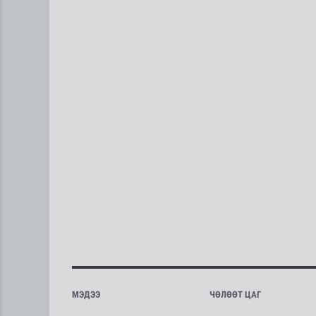
МЭДЭЭ
ЧӨЛӨӨТ ЦАГ