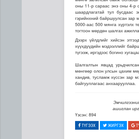
оны 11-р сараас энэ оны 4-р 
шаардлагатай тул бусдаас э
гэрийнхний байршуулсан зар м
5000-аас 500 мянга хүртэлх т
тогтоон мөрдөн шалгах ажилла
Дээрх үйлдлийг хийсэн этгээ
хүүхдүүдийн мэдээллийг байрш
түгээж, иргэдээс богино хугац
Газрын тосны агуулахууд э
Шалгалтын явцад урьдчилсан
мөнгөөр олон улсын цахим мөр
хандив, тусламж хүссэн зар 
байгууллагаас анхаарууллаа.
Эмчилгээний
ашиглан ирг
Үзсэн: 894
ТҮГЭЭХ
ЖИРГЭХ
Т