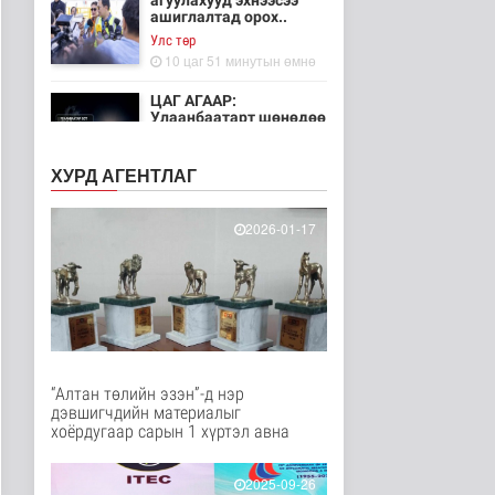
агуулахууд эхнээсээ
ашиглалтад орох..
Улс төр
10 цаг 51 минутын өмнө
ЦАГ АГААР:
Улаанбаатарт шөнөдөө
21 хэм дулаан
Байгаль орчин
ХУРД АГЕНТЛАГ
11 цаг 45 минутын өмнө
Хүүхдийн эрүүл,
2026-01-17
аюулгүй орчинд
суралцах нөхцөлий..
Нийгэм
12 цаг 34 минутын өмнө
“COP Time”-ийн
өргөтгөсөн хуралдаан
болж байна
“Алтан төлийн эзэн”-д нэр
Байгаль орчин
дэвшигчдийн материалыг
13 цаг 41 минутын өмнө
хоёрдугаар сарын 1 хүртэл авна
Туул гол дээгүүр 476
метр урт гүүр барьж
2025-09-26
байна