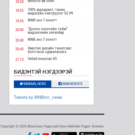
Монгол өв соёл
18:20
бүтээгдэхүүнд 15
хувийн тариф но..
100% уралдаант, танин
18:55
мэдэхүйн нэвтрүүлэг S2 #9
Дэлхийд
17 цаг 42 минутын өмнө
MNB энэ 7 хоногт
19:55
“Долоо хоногийн тойм”
20:00
Торгоны замын цуваа
мэдээллийн хөтөлбөр
6000 гаруй километр
зам туул..
MNB энэ 7 хоногт
20:40
Байгаль орчин
Хөвсгөл далайн тахилгаас
20:45
17 цаг 45 минутын өмнө
бэлтгэсэн сурвалжлага
Veiled musician #3
21:15
"ДЦС-3” ТӨХК-ийн нэн
шаардлагатай
“Inda house 1” МУСК
22:00
БИДЭНТЭЙ НЭГДЭЭРЭЙ
“Турбингенерат..
“Гэрэлтэй цонх” үдшийн
23:35
17 цагийн өмнө
Улс төр
хөтөлбөр
/MNBMN_NEWS
/MNBWEBSITE
“Цааснаас чөлөөлье”
Tweets by MNBmn_news
зөвлөлдөх хэлэлцүүлэг
боллоо
Улс төр
17 цаг 2 минутын өмнө
“Нүүрс-пиролизын
Copyright © 2026 Монголын Үндэсний Олон Нийтийн Радио Телевиз.
үйлдвэр” төслийн
чиглэл, хамтын..