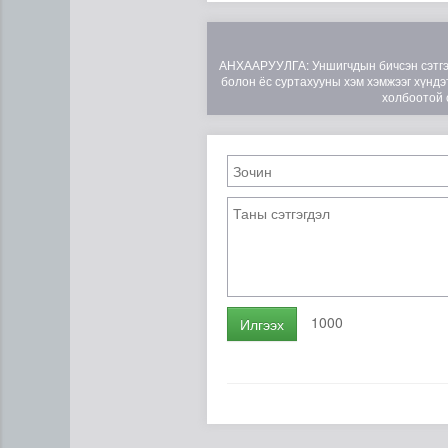
АНХААРУУЛГА: Уншигчдын бичсэн сэтгэгд
болон ёс суртахууны хэм хэмжээг хүндэт
холбоотой 
ЦАГ АГААР: Улаанбаатарт 
1000
Илгээх