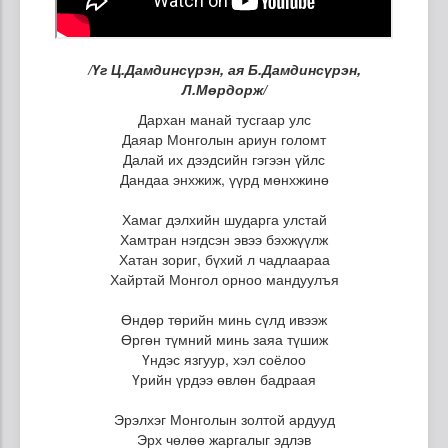
/Үг Ц.Дамдинсүрэн, ая Б.Дамдинсүрэн,
Л.Мөрдорж/
Дархан манай тусгаар улс
Даяар Монголын ариун голомт
Далай их дээдсийн гэгээн үйлс
Дандаа энхжиж, үүрд мөнхжинө
Хамаг дэлхийн шударга улстай
Хамтран нэгдсэн эвээ бэхжүүлж
Хатан зориг, бүхий л чадлаараа
Хайртай Монгол орноо мандуулъя
Өндөр төрийн минь сүлд ивээж
Өргөн түмний минь заяа түшиж
Үндэс язгуур, хэл соёлоо
Үрийн үрдээ өвлөн бадраая
Эрэлхэг Монголын золтой ардууд
Эрх чөлөө жаргалыг эдлэв