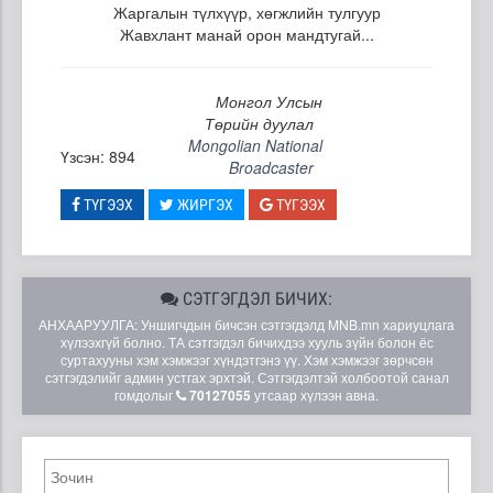
Жаргалын түлхүүр, хөгжлийн тулгуур
Жавхлант манай орон мандтугай...
Монгол Улсын
Төрийн дуулал
Mongolian National
Үзсэн: 894
Broadcaster
ТҮГЭЭХ
ЖИРГЭХ
ТҮГЭЭХ
СЭТГЭГДЭЛ БИЧИХ:
АНХААРУУЛГА: Уншигчдын бичсэн сэтгэгдэлд MNB.mn хариуцлага
хүлээхгүй болно. ТА сэтгэгдэл бичихдээ хууль зүйн болон ёс
суртахууны хэм хэмжээг хүндэтгэнэ үү. Хэм хэмжээг зөрчсөн
сэтгэгдэлийг админ устгах эрхтэй. Сэтгэгдэлтэй холбоотой санал
гомдолыг
70127055
утсаар хүлээн авна.