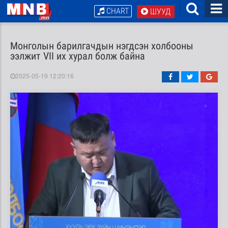
CHART
ШУУД
Монголын барилгачдын нэгдсэн холбооны
ээлжит VII их хурал болж байна
2025-05-19 12:20:16