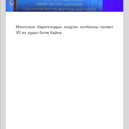
Монголын барилгачдын нэгдсэн холбооны ээлжит
VII их хурал болж байна