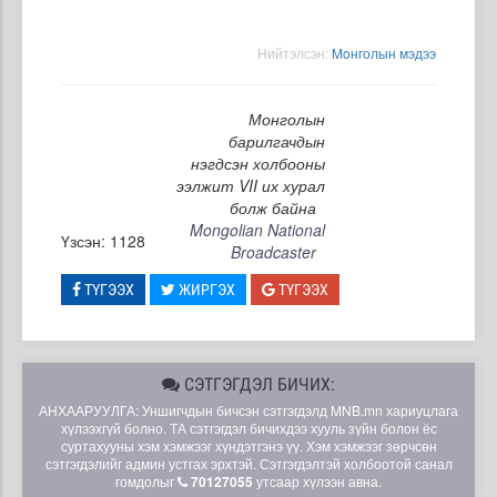
Нийтэлсэн:
Moнголын мэдээ
Монголын
барилгачдын
нэгдсэн холбооны
ээлжит VII их хурал
болж байна
Mongolian National
Үзсэн: 1128
Broadcaster
ТҮГЭЭХ
ЖИРГЭХ
ТҮГЭЭХ
СЭТГЭГДЭЛ БИЧИХ:
АНХААРУУЛГА: Уншигчдын бичсэн сэтгэгдэлд MNB.mn хариуцлага
хүлээхгүй болно. ТА сэтгэгдэл бичихдээ хууль зүйн болон ёс
суртахууны хэм хэмжээг хүндэтгэнэ үү. Хэм хэмжээг зөрчсөн
сэтгэгдэлийг админ устгах эрхтэй. Сэтгэгдэлтэй холбоотой санал
гомдолыг
70127055
утсаар хүлээн авна.