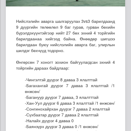
Нийслэлийн аварга шалгаруулах 3vs3 барилдаанд
9 дүүргийн төлөөлөл 9 баг гурав, гурван бөхийн
бүрэлдэхүүнтэйгээр нийт 27 бөх эхний 4 торйгийн
барилдаанаа хийгээд байна. Өнөөдөр шигшээ
барилдаан буюу нийслэлийн аварга баг, улирлын
шилдэг бөхчүүд тодорно.
Өнгөрсөн 7 хоногт зохион байгуулагдсан эхний 4
тойргийн дараах байдлаар:
-Чингэлтэй дүүрэг 8 даваа 3 ялалттай
-Багахангай дүүрэг 7 даваа 3 ялалттай /1
өнжсөн/
-Багануур дүүрэг 7 даваа, 3 ялалтттай
-Хан-Уул дүүрэг 6 даваа 3 ялалттай /1 өнжсөн/
-Сонгинохайрхан дүүрэг 7 даваа 2 ялалттай
-Сүхбаатар дүүрэг 7 даваа 2 ялалттай
-Налайх дүүрэг 4 даваа 0
-Баянзүрх дүүрэг 3 даваа 0 /1 өнжсөн/