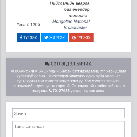
Нийслэлийн аварга
баг өнөөдөр
тодорно
Mongolian National
Үзсэн: 1205
Broadcaster
ТҮГЭЭХ
ЖИРГЭХ
ТҮГЭЭХ
СЭТГЭГДЭЛ БИЧИХ:
АНХААРУУЛГА: Уншигчдын бичсэн сэтгэгдэлд MNB.mn хариуцлага
хүлээхгүй болно. ТА сэтгэгдэл бичихдээ хууль зүйн болон ёс
суртахууны хэм хэмжээг хүндэтгэнэ үү. Хэм хэмжээг зөрчсөн
сэтгэгдэлийг админ устгах эрхтэй. Сэтгэгдэлтэй холбоотой санал
гомдолыг
70127055
утсаар хүлээн авна.