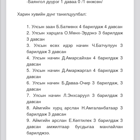
-Баянгол дүүрэг 1 даваа 0 /1 өнжсөн/
Харин хувийн дүнг танилцуулбал:
1. Улсын заан Б.Батмөнх 4 барилдаж 4 давсан
2. Улсын харцага О.Мөнх-Эрдэнэ 3 барилдаж
3 давсан
3. Улсын өсөх идэр начин Ч.Батчулуун 3
барилдаж 3 давсан
4. Улсын начин Д.Амарсайхан 4 барилдаж 3
давсан
5. Улсын начин Д.Амаржаргал 4 барилдаж 3
давсан
6. Улсын начин Б.Даваа-Очир 3 барилдаж, 3
давсан
7. Улсын начин Л.Энхсаруул 3 барилдаж 3
давсан
8. Аймгийн хурц арслан Н.Амгаланбатаар 3
барилдаж 3 давсан
9. Аймгийн арслан Е.Көптилек 3 барилдаж 3
давсан амжилтаар бусдыгаа манлайлан
барилджээ.