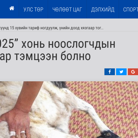
УЛС ТӨР
ЧӨЛӨӨТ ЦАГ
ДЭЛХИЙД
СПОР
үнд 15 хувийн тариф ногдуулж, үнийн доод хязгаар тог..
025” хонь ноослогчдын
ар тэмцээн болно