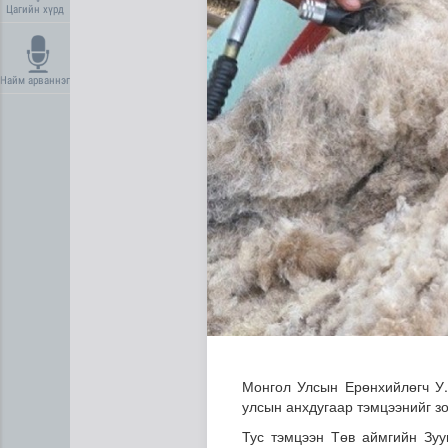
Цагийн хүрд
Найм арваннэг
Торгоны замын цуваа 6000 
Монгол Улсын Ерөнхийлөгч У.
улсын анхдугаар тэмцээнийг 
Тус тэмцээн Төв аймгийн Зу