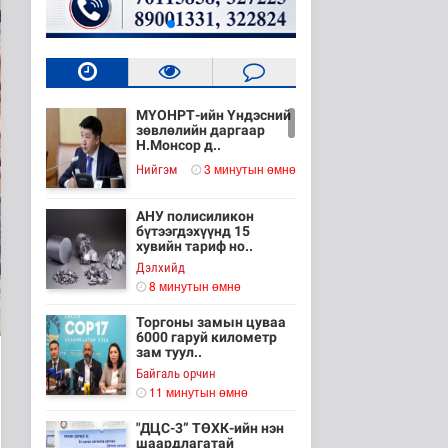
МҮОНРТ-ийн Үндэсний
зөвлөлийн даргаар
Н.Монсор д..
3 минутын өмнө
Нийгэм
АНУ полисиликон
бүтээгдэхүүнд 15
хувийн тариф но..
Дэлхийд
8 минутын өмнө
Торгоны замын цуваа
6000 гаруй километр
зам туул..
Байгаль орчин
11 минутын өмнө
"ДЦС-3” ТӨХК-ийн нэн
шаардлагатай