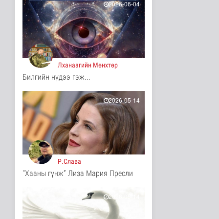
2026-06-04
Сумдын халаалтын
төвүүдийн засвар,
шинэчлэлийг б..
Улс төр
18 цаг 43 минутын өмнө
Лханаагийн Мөнхтөр
НАСА-гийн хоёр нисгэгч
задгай сансарт зургаан
Билгийн нүдээ гэж...
ца..
Танин мэдэхүй
2026-05-14
18 цаг 58 минутын өмнө
Эртний ойг
хамгаалахын тулд
Канадын иргэд мод бэ..
Дэлхийд
18 цаг 4 минутын өмнө
Р.Слава
ЦАГ АГААР:
"Хааны гүнж” Лиза Мария Пресли
Улаанбаатарт шөнөдөө
18 хэм дулаан
2026-05-14
Байгаль орчин
18 цаг 24 минутын өмнө