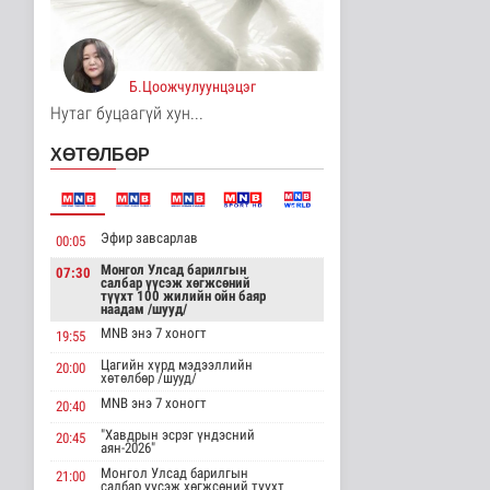
Кибер халдлага,
зөрчлийг E-Mongolia
системээр да..
Нийгэм
19 цаг 36 минутын өмнө
Б.Цоожчулуунцэцэг
Нутаг буцаагүй хун...
Аялал жуулчлалын
компанийн
ХӨТӨЛБӨР
автомашиныг ШТС-ууд
х..
Улс төр
19 цаг 42 минутын өмнө
Эфир завсарлав
00:05
Японы эрдэмтэд шүд
Монгол Улсад барилгын
07:30
дахин ургуулах эмийг
салбар үүсэж хөгжсөний
2030 он ..
түүхт 100 жилийн ойн баяр
наадам /шууд/
Эрүүл мэнд
19 цаг 44 минутын өмнө
MNB энэ 7 хоногт
19:55
Цагийн хүрд мэдээллийн
20:00
Энхтайваны гүүрний
хөтөлбөр /шууд/
баруун талын туслах
MNB энэ 7 хоногт
замд хучи..
20:40
Нийгэм
"Хавдрын эсрэг үндэсний
20:45
аян-2026"
19 цаг 50 минутын өмнө
Монгол Улсад барилгын
21:00
салбар үүсэж хөгжсөний түүхт