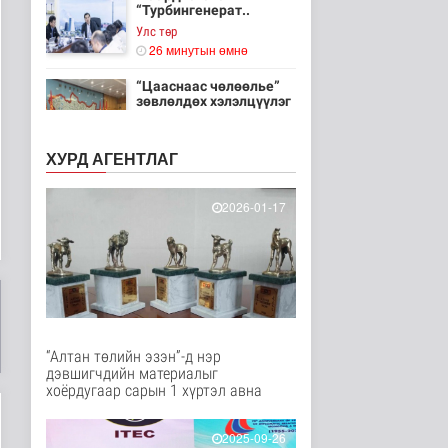
“Турбингенерат..
Улс төр
26 минутын өмнө
“Цааснаас чөлөөлье”
зөвлөлдөх хэлэлцүүлэг
боллоо
Улс төр
ХУРД АГЕНТЛАГ
28 минутын өмнө
“Нүүрс-пиролизын
2026-01-17
үйлдвэр” төслийн
чиглэл, хамтын..
Нийгэм
31 минутын өмнө
ЦАГ АГААР:
Улаанбаатарт өдөртөө
32 хэм дулаан
Байгаль орчин
“Алтан төлийн эзэн”-д нэр
36 минутын өмнө
дэвшигчдийн материалыг
хоёрдугаар сарын 1 хүртэл авна
"Цагийн хүрд"
мэдээллийн хөтөлбөр
/2026.08.07/
2025-09-26