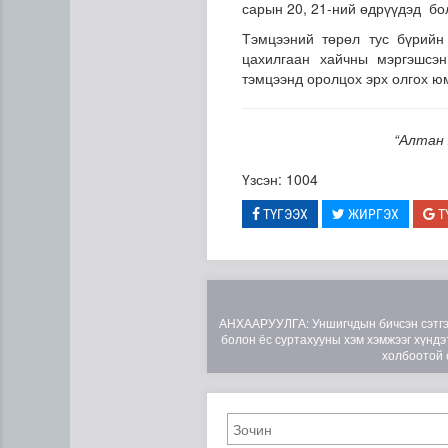
сарын 20, 21-ний өдрүүдэд бо
Тэмцээний төрөл тус бүрийн
цахилгаан хайчны мэргэшсэ
тэмцээнд оролцох эрх олгох 
“Алтан 
Үзсэн: 1004
"ДЦС-3” ТӨХК-ийн нэн шаар
ТҮГЭЭХ
ЖИРГЭХ
Т
АНХААРУУЛГА: Уншигчдын бичсэн сэтгэгд
болон ёс суртахууны хэм хэмжээг хүндэт
холбоотой 