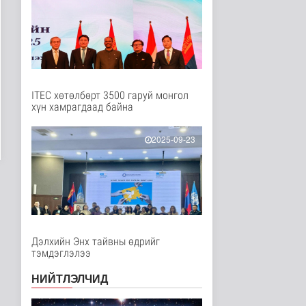
Нийгэм
42 минутын өмнө
Монгол Улсын Төрийн
дуулал
Энтертайнмент
3 цаг 10 минутын өмнө
ITEC хөтөлбөрт 3500 гаруй монгол
хүн хамрагдаад байна
Шатахуун дамлан
борлуулсан 2 зөрчлийг
илрүүлэн ш..
2025-09-23
Нийгэм
17 цаг 48 минутын өмнө
Анхаарал сэрэмжээ
нэмэгдүүлж, аюулгүй
байдлаа ха..
Эрүүл мэнд
17 цаг 58 минутын өмнө
Дэлхийн Энх тайвны өдрийг
тэмдэглэлээ
Нийгмийн даатгалын
сангийн хөрөнгө 7.6
НИЙТЛЭЛЧИД
тэрбум тө..
Эдийн засаг
17 цаг 20 минутын өмнө