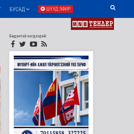
Т
БУСАД
ШУУД ЭФИР
Бидэнтэй нэгдээрэй: