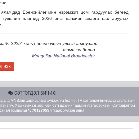
лно.
 ялагчдад Ерөнхийлөгчийн нэрэмжит цом гардуулах бөгөөд
н түвшний ялагчид 2026 оны дэлхийн аварга шалгаруулах
юм.
хайч-2025” хонь ноослогчдын улсын анхдугаар
тэмцээн болно
Mongolian National Broadcaster
длагатай “Турбингенератор-5”-ын шинэчлэлийн төсвийг ш..
ҮГЭЭХ
СЭТГЭГДЭЛ БИЧИХ:
элд MNB.mn хариуцлага хүлээхгүй болно. ТА сэтгэгдэл бичихдээ хууль зүйн
гэнэ үү. Хэм хэмжээг зөрчсөн сэтгэгдэлийг админ устгах эрхтэй. Сэтгэгдэлтэй
санал гомдолыг
70127055
утсаар хүлээн авна.