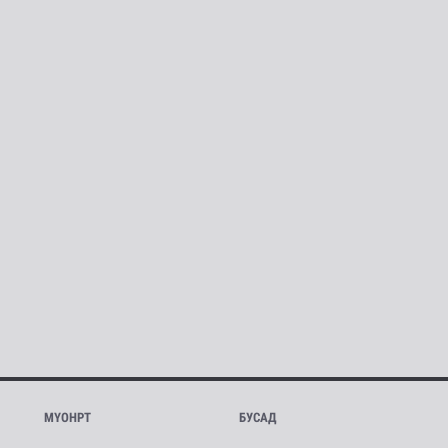
МҮОНРТ
БУСАД