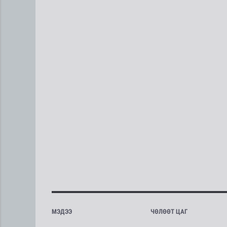
МЭДЭЭ
ЧӨЛӨӨТ ЦАГ