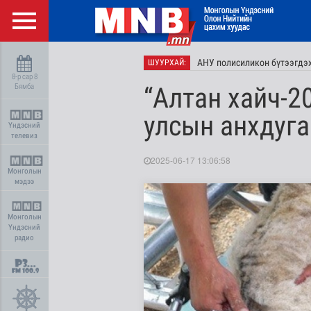
АНУ полисиликон бүтээгдэхү
ШУУРХАЙ:
8-р сар 8
Бямба
“Алтан хайч-2
улсын анхдуга
Үндэсний
телевиз
2025-06-17 13:06:58
Монголын
мэдээ
Монголын
Үндэсний
радио