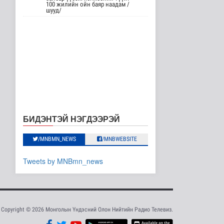
“Эхийн сүүгээр
100 жилийн ойн баяр наадам /
хооллолтыг дэмжих
шууд/
өдөр”-ийг зохио..
Эрүүл мэнд
19 цаг 56 минутын өмнө
Дэлхийн хамгийн том
хиймэл оюуны
тооцооллын нэгд..
Дэлхийд
19 цаг 57 минутын өмнө
АТГ: Авлигын эсрэг
сургалтад 110 албан
БИДЭНТЭЙ НЭГДЭЭРЭЙ
тушаалтны..
Нийгэм
/MNBMN_NEWS
/MNBWEBSITE
19 цаг 3 минутын өмнө
АНУ гадаад дахь
Tweets by MNBmn_news
дипломат
төлөөлөгчийн таван
газр..
Дэлхийд
19 цаг 9 минутын өмнө
Copyright © 2026 Монголын Үндэсний Олон Нийтийн Радио Телевиз.
Монгол анагаах ухааны