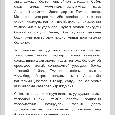
арга хэмжээ болгон онцгойлон анхаарч, Соёл,
спорт, аялал жуулчлал, залуучуудын яам,
Архангай аймгийн Засаг даргын Тамгын газар,
Монголын мас-рестлингийн холбоотой хамтран
зохион байгуулж байна. Энэ нь дэлхийн хэмжээний
тэмцээнийг анх удаа орон нутагт зохион байгуулж
буйгаараа онцлог бөгөөд бүс нутгийн хөгжилд
бодит хувь нэмэр оруулахуйц, жишиг арга хэмжээ
болох юм.
Уг тэмцээн нь дэлхийн олон орны шилдэг
тамирчдын авьяас чадвар, тэсвэр хатуужлыг
сорих, шинэ дээд амжилтуудыг тогтоох боломжтой
өрсөлдөөн ихтэй, сонирхолтой уралдаан болох
төлөвтэй байна. Түүнчлэн соёлын тоглолт,
үзүүлбэр, бэсрэг наадам, мөн Архангайн
байгалийн үзэсгэлэнт газар, халуун рашаануудыг
үзэх аяллын хөтөлбөр хэрэгжүүлнэ.
Соёл, спорт, аялал жуулчлал, залуучуудын яамыг
төлөөлөн Биеийн тамир, спортын бодлогын
хэрэгжилтийг зохицуулах газрын дарга
Д.Жаргалсайхан, мэргэжилтэн Д.Соёлмаа нар
Архангай аймагт ажиллаж байна.