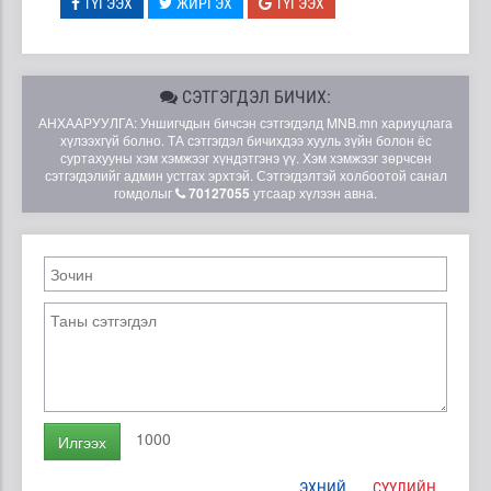
ТҮГЭЭХ
ЖИРГЭХ
ТҮГЭЭХ
СЭТГЭГДЭЛ БИЧИХ:
АНХААРУУЛГА: Уншигчдын бичсэн сэтгэгдэлд MNB.mn хариуцлага
хүлээхгүй болно. ТА сэтгэгдэл бичихдээ хууль зүйн болон ёс
суртахууны хэм хэмжээг хүндэтгэнэ үү. Хэм хэмжээг зөрчсөн
сэтгэгдэлийг админ устгах эрхтэй. Сэтгэгдэлтэй холбоотой санал
гомдолыг
70127055
утсаар хүлээн авна.
1000
Илгээх
ЭХНИЙ
СҮҮЛИЙН