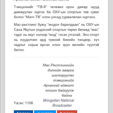
Тэмцээнийг “ТВ-9” телевиз орон даяар шууд
дамжуулан хүргэх ба ОХУ-ын спортын төв суваг
болох “Матч ТВ” олон улсад сурвалжлан хүргэнэ.
Мас-рестлинг буюу “модон барилдаан” нь ОХУ-ын
Саха Якутын үндэсний спортын төрөл бөгөөд “мас”
гэдэг нь якут хэлээр “мод” гэсэн утгатай. Энэ спорт
нь нүүдэлчин ард түмний биеийн тэнцвэр, хүч
чадлыг сорьж ирсэн олон зуун жилийн түүхтэй
билээ.
Мас-Рестлингийн
дэлхийн аварга
шалгаруулах
тэмцээнийг
Архангай аймагт
зохион байгуулж
байна
Mongolian National
Үзсэн: 1106
Broadcaster