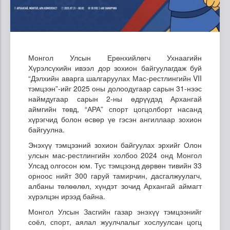
Монгол Улсын Ерөнхийлөгч Ухнаагийн
Хүрэлсүхийн ивээл дор зохион байгуулагдаж буй
“Дэлхийн аварга шалгаруулах Мас-рестлингийн VII
тэмцээн”-ийг 2025 оны долоодугаар сарын 31-нээс
наймдугаар сарын 2-ны өдрүүдэд Архангай
аймгийн төвд, “АРА” спорт цогцолборт насанд
хүрэгчид болон өсвөр үе гэсэн ангиллаар зохион
байгуулна.
Энэхүү тэмцээний зохион байгуулах эрхийг Олон
улсын мас-рестлингийн холбоо 2024 онд Монгол
Улсад олгосон юм. Тус тэмцээнд дөрвөн тивийн 33
орноос нийт 300 гаруй тамирчин, дасгалжуулагч,
албаны төлөөлөл, хүндэт зочид Архангай аймагт
хүрэлцэн ирээд байна.
Монгол Улсын Засгийн газар энэхүү тэмцээнийг
соёл, спорт, аялал жуулчлалыг хослуулсан цогц