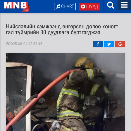
CHART
ШУУД
Нийслэлийн хэмжээнд өнгөрсөн долоо хоногт
гал түймрийн 30 дуудлага бүртгэгджээ
2025-08-04 08:53:45