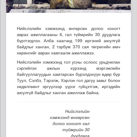
Нийслэлийн хэмжээнд өнгөрсөн долоо хоногт
аврах ажиллагааны 6, гал түймрийн 30 дуудлага
бүртгэгдлээ. Алба хаагчид 199 иргэний аюулгүй
байдлыг ханган, 2 тэрбум 370 сая төгрөгийн өмч
хөрөнгийг авран хамгаалж ажиллажээ.
Нийслэлийн хэмжээнд гол усны ослоос урьдчилан
сэргийлэх ажлын хүрээнд мэргэжлийн
байгууллагуудын хамтарсан бүрэлдэхүүн өдөр бүр
Туул, Сэлбэ, Тэрэлж, Хэрлэн гол дагуу завьт болон
хөдөлгөөнт эргүүлээр үүрэг гүйцэтгэж, иргэдийн
аюулгүй байдлыг ханган ажиллаж байна.
Нийслэлийн
хэмжээнд өнгөрсөн
долоо хоногт гал
түймрийн 30
дуудлага