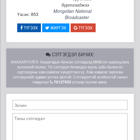
бүртгэгджээ
Mongolian National
Үзсэн: 853
Broadcaster
ТҮГЭЭХ
ЖИРГЭХ
ТҮГЭЭХ
СЭТГЭГДЭЛ БИЧИХ:
АНХААРУУЛГА: Уншигчдын бичсэн сэтгэгдэлд MNB.mn хариуцлага
хүлээхгүй болно. ТА сэтгэгдэл бичихдээ хууль зүйн болон ёс
суртахууны хэм хэмжээг хүндэтгэнэ үү. Хэм хэмжээг зөрчсөн
сэтгэгдэлийг админ устгах эрхтэй. Сэтгэгдэлтэй холбоотой санал
гомдолыг
70127055
утсаар хүлээн авна.