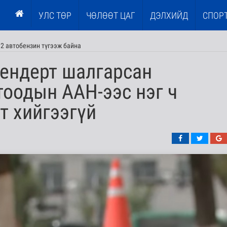
УЛС ТӨР
ЧӨЛӨӨТ ЦАГ
ДЭЛХИЙД
СПОР
2 автобензин түгээж байна
тендерт шалгарсан
оодын ААН-ээс нэг ч
т хийгээгүй