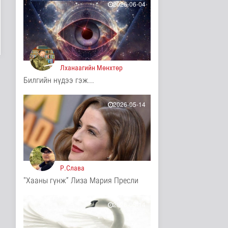
2026-06-04
Нийслэлийн цэцэрлэгт
хамрагдах I шатны
бүртгэл э..
Нийгэм
3 цаг 13 минутын өмнө
Долоодугаар сард
Лханаагийн Мөнхтөр
709.503 зөрчил
Билгийн нүдээ гэж...
бүртгэгджээ
Нийгэм
3 цаг 21 минутын өмнө
2026-05-14
Мал угаалгын ажил
үргэлжилж байна
Нийгэм
3 цаг 24 минутын өмнө
Р.Слава
Хогноос эрчим хүч
үйлдвэрлэх үйлдвэр 34
"Хааны гүнж” Лиза Мария Пресли
МВт-ын х..
Нийгэм
2026-05-14
4 цаг 41 минутын өмнө
Монелийн гудамжны