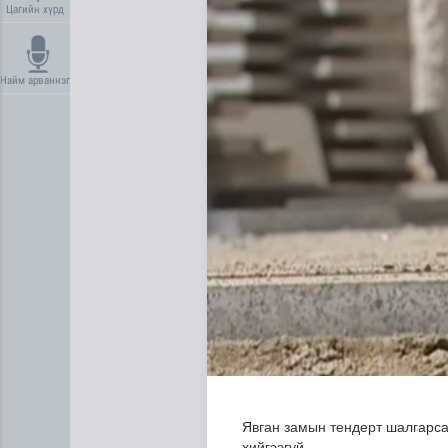
Цагийн хүрд
Найм арваннэг
Олон улсын туршлага судла
Явган замын тендерт шалгарса
хийгээгүй