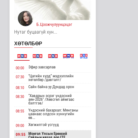
авто замыг өнөөдрөөс
хааж, зас..
Нийгэм
4 цаг 46 минутын өмнө
Б.Цоожчулуунцэцэг
Орон сууцны залиланд
Нутаг буцаагүй хун...
3613 иргэн өртөж, 118
тэрбу..
ХӨТӨЛБӨР
Улс төр
4 цаг 3 минутын өмнө
Цөмийн эрчим хүчний
Эфир завсарлав
хөрөнгө оруулалтыг
00:00
2050 он х..
“Цагийн хүрд” мэдээллийн
07:30
Дэлхийд
хөтөлбөр /давталт/
4 цаг 5 минутын өмнө
Сайн байна уу Дундад орон
08:10
"Хавдрын эсрэг үндэсний
НТТТ: 11:00-16:00
08:30
аян-2026" /Хөвсгөл аймгаас
цагийн хооронд
бэлтгэв/
шаардлагагүй бо..
Үндэсний бахархал: Мянганы
08:55
Эрүүл мэнд
цаанаас олдсон хүннүгийн
4 цаг 23 минутын өмнө
өв...
Хөгжилтэй үсгүүд
09:00
Д.Нацагдоржийн
мэндэлсний 120
Монгол Улсын Ерөнхий
09:55
Сайдын ивээл дор ITF