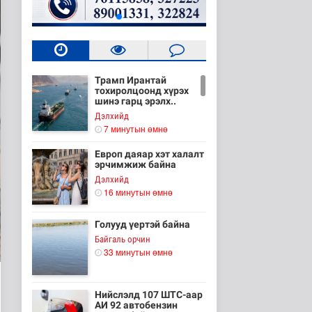
Трамп Ирантай
тохиролцоонд хүрэх
шинэ гарц эрэлх..
Дэлхийд
7 минутын өмнө
Европ даяар хэт халалт
эрчимжиж байна
Дэлхийд
16 минутын өмнө
Голууд үертэй байна
Байгаль орчин
33 минутын өмнө
Нийслэлд 107 ШТС-аар
АИ 92 автобензин