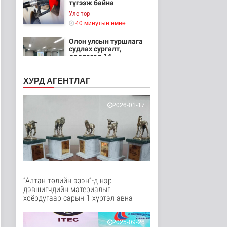
түгээж байна
Улс төр
40 минутын өмнө
Олон улсын туршлага
судлах сургалт,
дадлагад 14 ..
Нийгэм
1 цаг 6 минутын өмнө
ХУРД АГЕНТЛАГ
Канадын Ерөнхий сайд
АНУ-тай хийж буй
2026-01-17
худалдааны..
Дэлхийд
1 цаг 20 минутын өмнө
Мета компанид 567 сая
ам.долларын төлбөр
ногдуул..
Дэлхийд
“Алтан төлийн эзэн”-д нэр
2 цаг 50 минутын өмнө
дэвшигчдийн материалыг
хоёрдугаар сарын 1 хүртэл авна
Ирэх 10 хоногт цаг
агаар ямар байх вэ
Байгаль орчин
2025-09-26