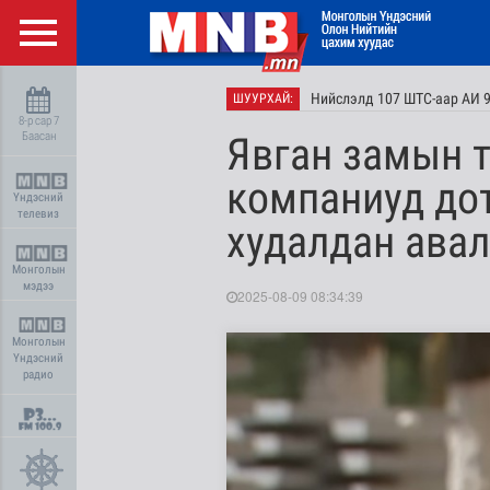
Нийслэлд 107 ШТС-аар АИ 9
ШУУРХАЙ:
8-р сар 7
Баасан
Явган замын 
компаниуд дот
Үндэсний
телевиз
худалдан авал
Монголын
мэдээ
2025-08-09 08:34:39
Монголын
Үндэсний
радио