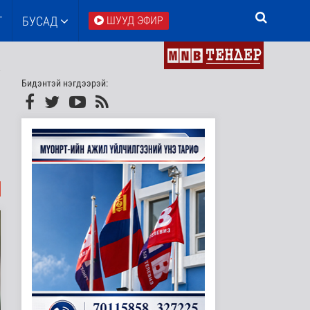
Т
БУСАД
ШУУД ЭФИР
Бидэнтэй нэгдээрэй: