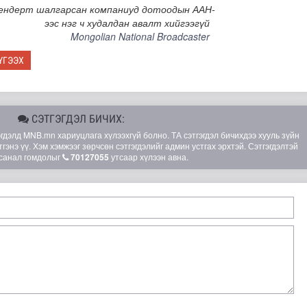
ендерт шалгарсан компаниуд дотоодын ААН-
ээс нэг ч худалдан авалт хийгээгүй
Mongolian National Broadcaster
ҮГЭЭХ
СЭТГЭГДЭЛ БИЧИХ:
элд MNB.mn хариуцлага хүлээхгүй болно. ТА сэтгэгдэл бичихдээ хууль зүйн
гэнэ үү. Хэм хэмжээг зөрчсөн сэтгэгдэлийг админ устгах эрхтэй. Сэтгэгдэлтэй
санал гомдолыг
70127055
утсаар хүлээн авна.
мар байх вэ