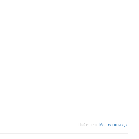
.долларын төлбөр ногдуулах шүүхийн шийдвэр гарчээ
Нийтэлсэн:
Moнголын мэдээ