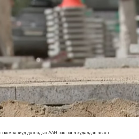
х сургалт, дадлагад 14 алба хаагч хамрагдаж байна
н компаниуд дотоодын ААН-ээс нэг ч худалдан авалт