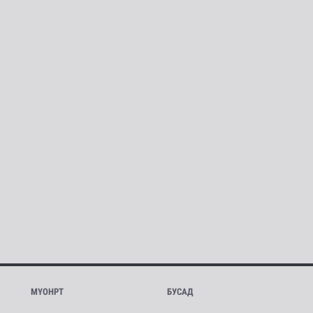
МҮОНРТ
БУСАД