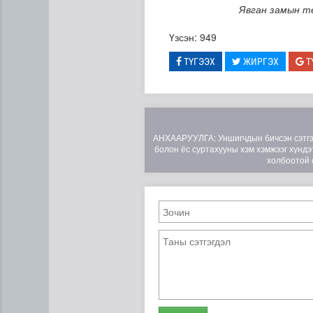
Явган замын т
Үзсэн: 949
ТҮГЭЭХ
ЖИРГЭХ
Т
АНХААРУУЛГА: Уншигчдын бичсэн сэтгэгд
болон ёс суртахууны хэм хэмжээг хүндэт
холбоотой 
Ирэх 10 хоногт цаг агаар я