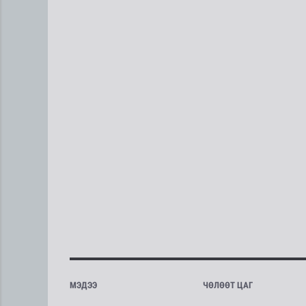
МЭДЭЭ
ЧӨЛӨӨТ ЦАГ