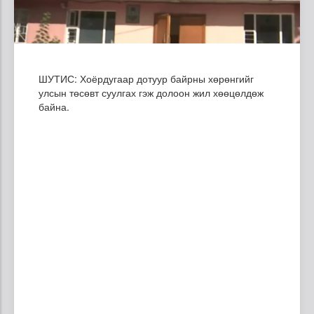
ШУТИС: Хоёрдугаар дотуур байрны хөрөнгийг
улсын төсөвт суулгах гэж долоон жил хөөцөлдөж
байна.