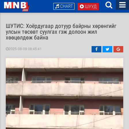
CHART
ШУУД
ШУТИС: Хоёрдугаар дотуур байрны хөрөнгийг
улсын төсөвт суулгах гэж долоон жил
хөөцөлдөж байна
2025-08-09 08:45:41