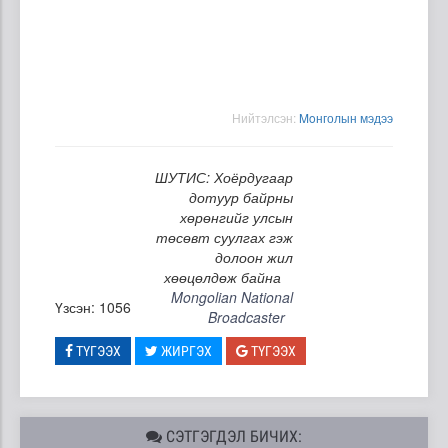
Нийтэлсэн:
Moнголын мэдээ
ШУТИС: Хоёрдугаар
дотуур байрны
хөрөнгийг улсын
төсөвт суулгах гэж
долоон жил
хөөцөлдөж байна
Mongolian National
Үзсэн: 1056
Broadcaster
ТҮГЭЭХ
ЖИРГЭХ
ТҮГЭЭХ
СЭТГЭГДЭЛ БИЧИХ: