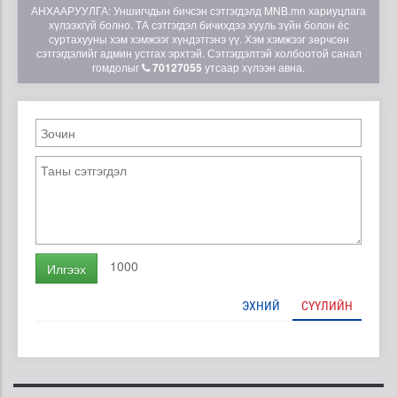
АНХААРУУЛГА: Уншигчдын бичсэн сэтгэгдэлд MNB.mn хариуцлага
хүлээхгүй болно. ТА сэтгэгдэл бичихдээ хууль зүйн болон ёс
суртахууны хэм хэмжээг хүндэтгэнэ үү. Хэм хэмжээг зөрчсөн
сэтгэгдэлийг админ устгах эрхтэй. Сэтгэгдэлтэй холбоотой санал
гомдолыг
70127055
утсаар хүлээн авна.
1000
Илгээх
ЭХНИЙ
СҮҮЛИЙН