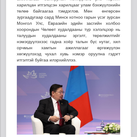
харилцан итгэлцсэн харилцааг улам бэхжүүлэхийн
төлөө байгаагаа тэмдэглэв. Мөн өнгөрсөн
зургаадугаар сард Минск хотноо гарын үсэг зурсан
Монгол Улс, Евразийн эдийн засгийн холбоо
хоорондын Чөлөөт худалдааны түр хэлэлцээр нь
талуудын худалдааны эргэлт, төрөлжилтийг
нэмэгдүүлэхээс гадна хоёр талын бүс нутаг, хил
орчмын хамтын ажиллагааг өргөжүүлэн
хөгжүүлэхэд чухал хувь нэмэр оруулна гэдэгт
итгэлтэй буйгаа илэрхийллээ.