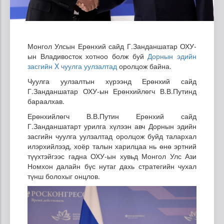
Монгол Улсын Ерөнхий сайд Г.Занданшатар ОХУ-
ын Владивосток хотноо болж буй
Дорнын эдийн
засгийн X чуулга уулзалтад
оролцож байна.
Чуулга уулзалтын хүрээнд Ерөнхий сайд
Г.Занданшатар ОХУ-ын Ерөнхийлөгч В.В.Путинд
бараалхав.
Ерөнхийлөгч В.В.Путин Ерөнхий сайд
Г.Занданшатарт урилга хүлээн авч Дорнын эдийн
засгийн чуулга уулзалтад оролцож буйд талархал
илэрхийлээд, хоёр талын харилцаа нь өнө эртний
түүхтэйгээс гадна ОХУ-ын хувьд Монгол Улс Ази
Номхон далайн бүс нутаг дахь стратегийн чухал
түнш болохыг онцлов.