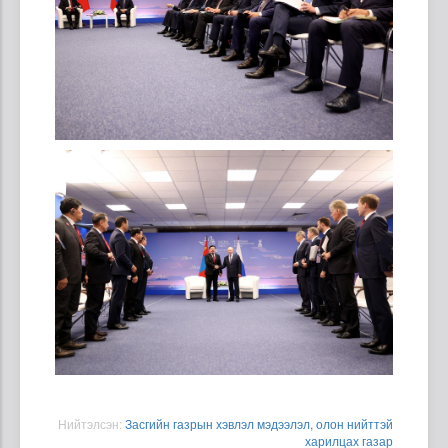
Нийтэлсэн:
Засгийн газрын хэвлэл мэдээлэл, олон нийттэй
харилцах газар