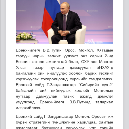
Ерөнхийлөгч В.В.Путин Орос, Монгол, Хятадын
тэргүүн нарын ээлжит уулзалт энэ сарын 2-нд
Бээжин хотноо амжилттай болж, ОХУ-аас Монгол
Улсын газар нутгаар дамжуулан БНХАУ-д
байгалийн хий нийлүүлэх хоолой барих төслийг
хэрэгжүүлэх тохиролцоонд хүрснийг тэмдэглэлээ.
Ерөнхий сайд Г.Занданшатар “Сибирийн хүч-2”
байгалийн хий нийлүүлэх хоолойг Монголын
нутгаар дамжуулан тавих ажилд дэмжлэг
үзүүлсэнд Ерөнхийлөгч В.В.Путинд талархал
илэрхийллээ.
Ерөнхий сайд Г.Занданшатар Монгол, Оросын иж
бүрэн стратегийн түншлэлийн харилцаа, хамтын
ажиллагааг баяжуулан хөгжүүлэх, улс төрийн