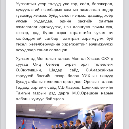
Уулзалтын үеэр талууд улс төр, соёл, боловсрол,
хүмүүнлэгийн салбарын хамтын ажиллагаа өндөр
түвшинд хөгжиж буйд санал нэгдэж, цаашид хоёр
улсын худалдаа, эдийн засгийн хамтын
ажиллагааг өргөжүүлэх, нэн ялангуяа эрчим хүч,
тээвэр, дэд бүтэц зэрэг стратегийн чухал ач
холбогдолтой салбарт хамтран хэрэгжүүлж буй
төсөл, хөтөлбөрүүдийн хэрэгжилтийг эрчимжүүлэх
асуудлаар санал солилцов.
Уулзалтад Монголын талаас Монгол Улсаас ОХУ-д
суугаа Онц бөгөөд Бүрэн эрхт төлөөлөгч
Ө.Энхтүвшин, Шадар сайд С.Амарсайхан
тэргүүтэй Засгийн газар болон УИХ-ын гишүүд
бусад албаны төлөөлөл оролцлоо. Оросын талаас
Гадаад хэргийн сайд С.В.Лавров, Ерөнхийлөгчийн
Тамгын газрын дэд дарга М.С.Орешкин нарын
албаны хүмүүс байлцлаа.