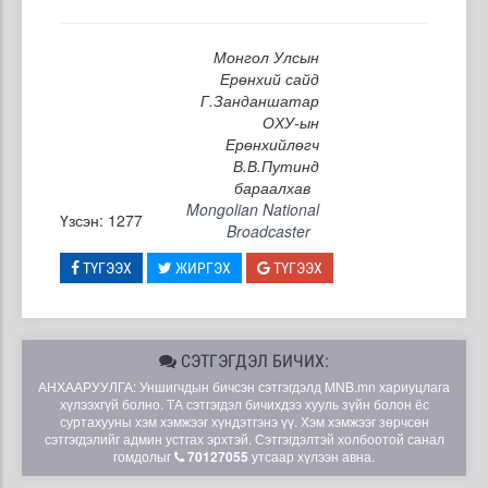
Монгол Улсын
Ерөнхий сайд
Г.Занданшатар
ОХУ-ын
Ерөнхийлөгч
В.В.Путинд
бараалхав
Mongolian National
Үзсэн: 1277
Broadcaster
ТҮГЭЭХ
ЖИРГЭХ
ТҮГЭЭХ
СЭТГЭГДЭЛ БИЧИХ:
АНХААРУУЛГА: Уншигчдын бичсэн сэтгэгдэлд MNB.mn хариуцлага
хүлээхгүй болно. ТА сэтгэгдэл бичихдээ хууль зүйн болон ёс
суртахууны хэм хэмжээг хүндэтгэнэ үү. Хэм хэмжээг зөрчсөн
сэтгэгдэлийг админ устгах эрхтэй. Сэтгэгдэлтэй холбоотой санал
гомдолыг
70127055
утсаар хүлээн авна.