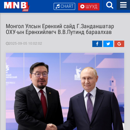
CHART
ШУУД
Монгол Улсын Ерөнхий сайд Г.Занданшатар
ОХУ-ын Ерөнхийлөгч В.В.Путинд бараалхав
2025-09-05 10:02:02