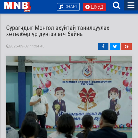
CHART
ШУУД
Сурагчдыг Монгол ахуйтай танилцуулах
хөтөлбөр үр дүнгээ өгч байна
2025-09-07 11:34:43