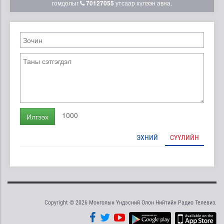
гомдолыг
70127055
утсаар хүлээн авна.
1000
Илгээх
ЭХНИЙ
СҮҮЛИЙН
Copyright © 2026 Монголын Үндэсний Олон Нийтийн Радио Телевиз.