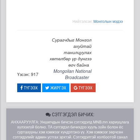
Нийтэлсэн:
Moнголын мэдээ
Сурагчдыг Монгол
ахуйтай
танилцуулах
хөтөлбөр үр дүнгээ
өгч байна
Mongolian National
Үзсэн: 917
Broadcaster
ТҮГЭЭХ
ЖИРГЭХ
ТҮГЭЭХ
СЭТГЭГДЭЛ БИЧИХ:
АНХААРУУЛГА: Уншигчдын бичсэн сэтгэгдэлд MNB.mn хариуцлага
хүлээхгүй болно. ТА сэтгэгдэл бичихдээ хууль зүйн болон ёс
суртахууны хэм хэмжээг хүндэтгэнэ үү. Хэм хэмжээг зөрчсөн
сэтгэгдэлийг админ устгах эрхтэй. Сэтгэгдэлтэй холбоотой санал