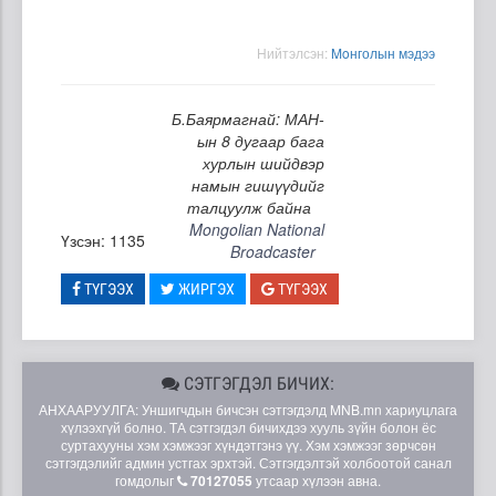
Нийтэлсэн:
Moнголын мэдээ
Б.Баярмагнай: МАН-
ын 8 дугаар бага
хурлын шийдвэр
намын гишүүдийг
талцуулж байна
Mongolian National
Үзсэн: 1135
Broadcaster
ТҮГЭЭХ
ЖИРГЭХ
ТҮГЭЭХ
СЭТГЭГДЭЛ БИЧИХ:
АНХААРУУЛГА: Уншигчдын бичсэн сэтгэгдэлд MNB.mn хариуцлага
хүлээхгүй болно. ТА сэтгэгдэл бичихдээ хууль зүйн болон ёс
суртахууны хэм хэмжээг хүндэтгэнэ үү. Хэм хэмжээг зөрчсөн
сэтгэгдэлийг админ устгах эрхтэй. Сэтгэгдэлтэй холбоотой санал
гомдолыг
70127055
утсаар хүлээн авна.