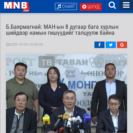
CHART
ШУУД
Б.Баярмагнай: МАН-ын 8 дугаар бага хурлын
шийдвэр намын гишүүдийг талцуулж байна
2025-10-04 10:45:00