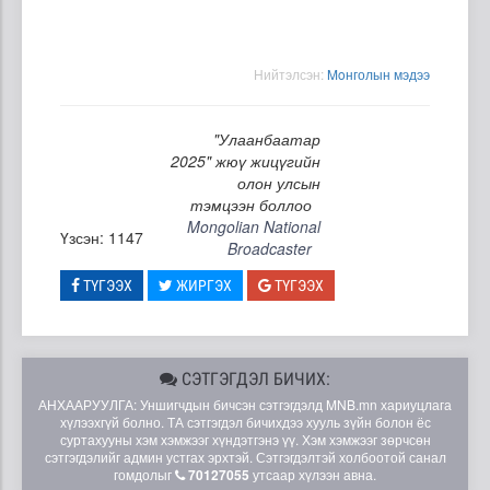
Нийтэлсэн:
Moнголын мэдээ
"Улаанбаатар
2025" жюү жицүгийн
олон улсын
тэмцээн боллоо
Mongolian National
Үзсэн: 1147
Broadcaster
ТҮГЭЭХ
ЖИРГЭХ
ТҮГЭЭХ
СЭТГЭГДЭЛ БИЧИХ:
АНХААРУУЛГА: Уншигчдын бичсэн сэтгэгдэлд MNB.mn хариуцлага
хүлээхгүй болно. ТА сэтгэгдэл бичихдээ хууль зүйн болон ёс
суртахууны хэм хэмжээг хүндэтгэнэ үү. Хэм хэмжээг зөрчсөн
сэтгэгдэлийг админ устгах эрхтэй. Сэтгэгдэлтэй холбоотой санал
гомдолыг
70127055
утсаар хүлээн авна.