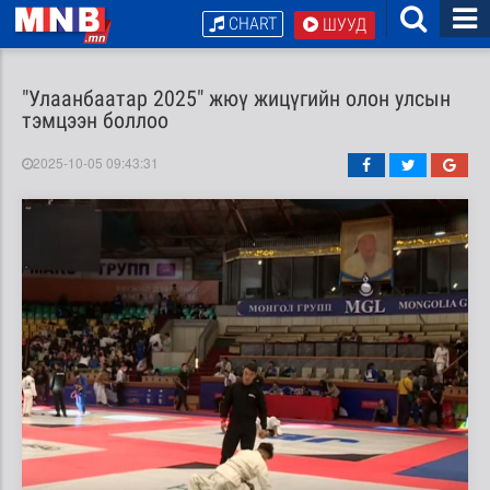
CHART
ШУУД
"Улаанбаатар 2025" жюү жицүгийн олон улсын
тэмцээн боллоо
2025-10-05 09:43:31