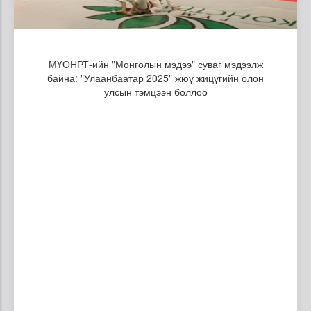
МҮОНРТ-ийн "Монголын мэдээ" суваг мэдээлж
байна: "Улаанбаатар 2025" жюү жицүгийн олон
улсын тэмцээн боллоо