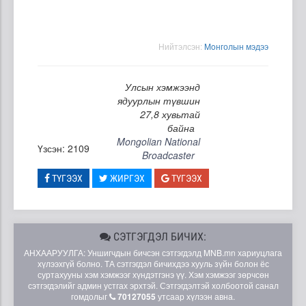
Нийтэлсэн:
Moнголын мэдээ
Улсын хэмжээнд
ядуурлын түвшин
27,8 хувьтай
байна
Mongolian National
Үзсэн: 2109
Broadcaster
ТҮГЭЭХ
ЖИРГЭХ
ТҮГЭЭХ
СЭТГЭГДЭЛ БИЧИХ:
АНХААРУУЛГА: Уншигчдын бичсэн сэтгэгдэлд MNB.mn хариуцлага
хүлээхгүй болно. ТА сэтгэгдэл бичихдээ хууль зүйн болон ёс
суртахууны хэм хэмжээг хүндэтгэнэ үү. Хэм хэмжээг зөрчсөн
сэтгэгдэлийг админ устгах эрхтэй. Сэтгэгдэлтэй холбоотой санал
гомдолыг
70127055
утсаар хүлээн авна.