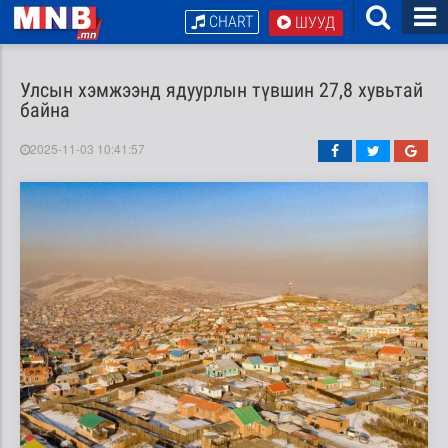
CHART
ШУУД
Улсын хэмжээнд ядуурлын түвшин 27,8 хувьтай
байна
2025-11-03 10:41:57