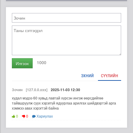
1000
Илгээх
ЭХНИЙ
СҮҮЛИЙН
Зочин
[127.0.0.xxx]
2025-11-03 12:30
худал мэдээ 60 хувьд лавтай хүрсэн ингэж өөрсдийгөө
тайвшруулж суух хэрэггүй ядуурлаа арилгах шийдвэртэй арга
хэмжээ авах хэрэгтэй байна
0
0
Хариулах