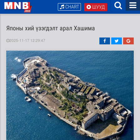
CHART
ШУУД
Японы хий үзэгдэлт арал Хашима
2025-11-17 12:29:47