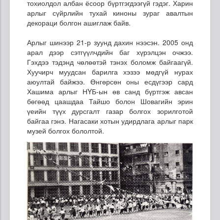
тохиолдол албан ёсоор бүртгэгдээгүй гэдэг. Харин
арлыг сүйрлийн тухай киноны зураг авалтын
декораци болгон ашиглаж байв.
Арлыг шинээр 21-р зуунд дахин нээсэн. 2005 онд
арал дээр сэтгүүлчдийн баг хүрэлцэн очжээ.
Гэхдээ тэдэнд чөлөөтэй тэнэх боломж байгаагүй.
Хуучирч муудсан барилга хэзээ мөдгүй нурах
аюултай байжээ. Өнгөрсөн оны есдүгээр сард
Хашима арлыг НYБ-ын өв санд бүртгэж авсан
бөгөөд цаашдаа Тайшо болон Шовагийн эрин
үеийн түүх дурсгалт газар болгох зорилготой
байгаа гэнэ. Нагасаки хотын удирдлага арлыг парк
музей болгох бололтой.