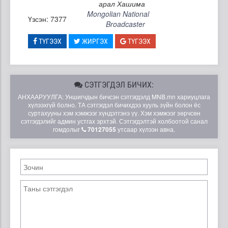
арал Хашима
Mongolian National
Үзсэн: 7377
Broadcaster
ТҮГЭЭХ
ЖИРГЭХ
ТҮГЭЭХ
СЭТГЭГДЭЛ БИЧИХ:
АНХААРУУЛГА: Уншигчдын бичсэн сэтгэгдэлд MNB.mn хариуцлага
хүлээхгүй болно. ТА сэтгэгдэл бичихдээ хууль зүйн болон ёс
суртахууны хэм хэмжээг хүндэтгэнэ үү. Хэм хэмжээг зөрчсөн
сэтгэгдэлийг админ устгах эрхтэй. Сэтгэгдэлтэй холбоотой санал
гомдолыг
70127055
утсаар хүлээн авна.