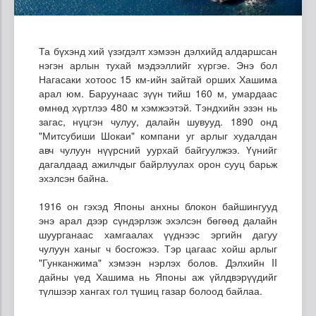
Та бүхэнд хий үзэгдэлт хэмээн дэлхийд алдаршсан
нэгэн арлын тухай мэдээллийг хүргэе. Энэ бол
Нагасаки хотоос 15 км-ийн зайтай орших Хашима
арал юм. Баруунаас зүүн тийш 160 м, умардаас
өмнөд хүртлээ 480 м хэмжээтэй. Тэндхийн эзэн нь
загас, нүцгэн чулуу, далайн шувууд. 1890 онд
"Митсубиши Шокаи" компани уг арлыг худалдан
авч чулуун нүүрсний уурхай байгуулжээ. Үүнийг
дагалдаад ажилчдыг байрлуулах орон сууц барьж
эхэлсэн байна.
1916 он гэхэд Японы анхны блокон байшингууд
энэ арал дээр сүндэрлэж эхэлсэн бөгөөд далайн
шуурганаас хамгаалах үүднээс эргийн дагуу
чулуун ханыг ч босгожээ. Тэр цагаас хойш арлыг
"Гунканжима" хэмээн нэрлэх болов. Дэлхийн II
дайны үед Хашима нь Японы аж үйлдвэрүүдийг
түлшээр хангах гол түшиц газар болоод байлаа.