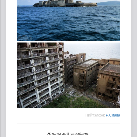
Нийтэлсэн:
Р.Слава
Японы хий үзэгдэлт