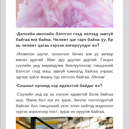
-
Дэлхийн миссийн бэлтгэл гээд нэлээд завгүй
байгаа юм байна. Чөлөөт цаг гарч байна уу. Ер
нь чөлөөт цагаа хэрхэн өнгөрүүлдэг вэ?
-Ихэвчлэн шүлэг, зохиолоо бичих юм уу загвар
өмсөх дуртай. Мөн дуу дуулах дуртай. Гэхдээ
сүүлийн үед мөрөөдлөө биелүүлэхээр тэмцээний
бэлтгэл гээд маш завгүй хэмнэлд байгаа учраас
эдгээр зүйлс маань түр зогссон байгаа. /Инээв/
-Сошиал орчинд хэр идэвхтэй байдаг вэ?
-Сүүлийн үед ер нь нэлээн идэвхтэй болж байгаа
шүү. Өмнө бол нэг их зураг, бичлэг постолдоггүй
байсан бол тэмцээний үеэс олон нийтэд мэдээлэл
хүргэх зорилгоор пост, зураг их оруулж байгаа.