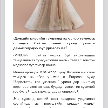
-
Дэлхийн мисс
ийн тэмцээнд эх орноо төлөөлж
оролцож байгаа хүний хувьд уншигч
дэмжигчдэдээ юуг уриалах вэ?
-MNB.mn сайтыг уншиж буй уншигчиддаа
тэмцээнийхээ хүмүүнлэгийн ажлын талаар товчхон
мэдээлэл хүргэмээр байна.
Миний оролцох Miss World буюу Дэлхийн миссийн
тэмцээн нь “Beauty with a Purpose” буюу
“Зорилготой гоо үзэсгэлэн” уриан дор нийгэмд
эерэг өөрчлөлт авчрах, бусдад туслах чин хүсэлтэй
гоо бүсгүйг шалгаруулдгаараа онцлогтой.
Энэ хүрээнд хөхний хорт хавдраас урьдчилан
сэргийлэх, эрт илрүүлгийн талаарх мэдлэг