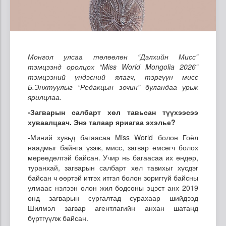
Монгол улсаа төлөөлөн “Дэлхийн Мисс”
тэмцээнд оролцох “Miss World Mongolia 2026”
тэмцээний үндэсний ялагч, тэргүүн мисс
Б.Энхтуулыг “Редакцын зочин" буландаа урьж
ярилцлаа.
-Загварын салбарт хөл тавьсан түүхээсээ
хуваалцаач. Энэ талаар яриагаа эхэлье?
-Миний хувьд багаасаа Miss World болон Гоёл
наадмыг байнга үзэж, мисс, загвар өмсөгч болох
мөрөөдөлтэй байсан. Учир нь багаасаа их өндөр,
туранхай, загварын салбарт хөл тавихыг хүсдэг
байсан ч өөртэй итгэх итгэл болон зориггүй байсны
улмаас нэлээн олон жил бодсоны эцэст анх 2019
онд загварын сургалтад сурахаар шийдээд
Шилмэл загвар агентлагийн анхан шатанд
бүртгүүлж байсан.