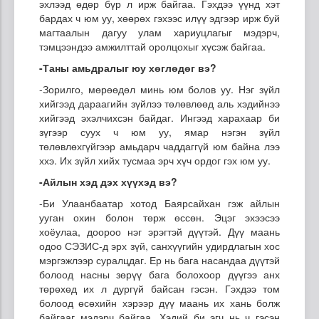
эхлээд өдөр бүр л ирж байгаа. Гэхдээ үүнд хэт
бардах ч юм уу, хөөрөх гэхээс илүү эдгээр ирж буй
магтаалын дагуу улам хариуцлагыг мэдэрч,
тэмцээндээ амжилттай оролцохыг хүсэж байгаа.
-Таны амьдралыг юу хөглөдөг вэ?
-Зорилго, мөрөөдөл минь юм болов уу. Нэг зүйл
хийгээд дараагийн зүйлээ төлөвлөөд аль хэдийнээ
хийгээд эхэлчихсэн байдаг. Ингээд харахаар би
зүгээр суух ч юм уу, ямар нэгэн зүйл
төлөвлөхгүйгээр амьдарч чаддаггүй юм байна лээ
ххэ. Их зүйл хийх тусмаа эрч хүч ордог гэх юм уу.
-Айлын хэд дэх хүүхэд вэ?
-Би Улаанбаатар хотод Баярсайхан гэж айлын
ууган охин болон төрж өссөн. Эцэг эхээсээ
хоёулаа, доороо нэг эрэгтэй дүүтэй. Дүү маань
одоо СЭЗИС-д эрх зүй, санхүүгийн удирдлагын хос
мэргэжлээр суралцдаг. Ер нь бага насандаа дүүтэй
болоод насны зөрүү бага болохоор дүүгээ анх
төрөхөд их л дургүй байсан гэсэн. Гэхдээ том
болоод өсөхийн хэрээр дүү маань их хань болж
байгааг мэдэрч байгаа. Хэдий би эгч нь ч гэсэн