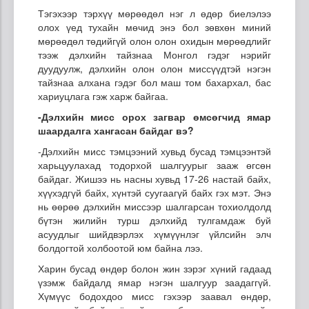
Тэгэхээр тэрхүү мөрөөдөл нэг л өдөр биелэлээ
олох үед тухайн мөчид энэ бол зөвхөн миний
мөрөөдөл төдийгүй олон олон охидын мөрөөдлийг
тээж дэлхийн тайзнаа Монгол гэдэг нэрийг
дуудуулж, дэлхийн олон олон миссүүдтэй нэгэн
тайзнаа алхана гэдэг бол маш том бахархал, бас
хариуцлага гэж харж байгаа.
-Дэлхийн мисс орох загвар өмсөгчид ямар
шаардалга хангасан байдаг вэ?
-Дэлхийн мисс тэмцээний хувьд бусад тэмцээнтэй
харьцуулахад тодорхой шалгуурыг зааж өгсөн
байдаг. Жишээ нь насны хувьд 17-26 настай байх,
хүүхэдгүй байх, хүнтэй суугаагүй байх гэх мэт. Энэ
нь өөрөө дэлхийн миссээр шалгарсан тохиолдолд
бүтэн жилийн турш дэлхийд тулгамдаж буй
асуудлыг шийдвэрлэх хүмүүнлэг үйлсийн элч
болдогтой холбоотой юм байна лээ.
Харин бусад өндөр болон жин зэрэг хүний гадаад
үзэмж байдалд ямар нэгэн шалгуур заадаггүй.
Хүмүүс бодохдоо мисс гэхээр заавал өндөр,