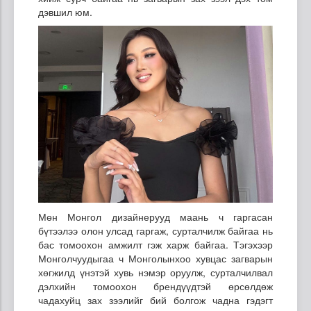
дэвшил юм.
Мөн Монгол дизайнерууд маань ч гаргасан
бүтээлээ олон улсад гаргаж, сурталчилж байгаа нь
бас томоохон амжилт гэж харж байгаа. Тэгэхээр
Монголчуудыгаа ч Монголынхоо хувцас загварын
хөгжилд үнэтэй хувь нэмэр оруулж, сурталчилвал
дэлхийн томоохон брендүүдтэй өрсөлдөж
чадахуйц зах зээлийг бий болгож чадна гэдэгт