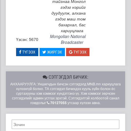
тайзнаа Монгол
гэдэг нэрийг
дуудуулж, алхана
гэдэг маш том
бахархал, бас
хариуцлага
Mongolian National
Үзсэн: 5670
Broadcaster
ТҮГЭЭХ
ЖИРГЭХ
ТҮГЭЭХ
СЭТГЭГДЭЛ БИЧИХ:
АНХААРУУЛГА: Уншигчдын бичсэн сэтгэгдэлд MNB.mn хариуцлага
хүлээхгүй болно. ТА сэтгэгдэл бичихдээ хууль зүйн болон ёс
суртахууны хэм хэмжээг хүндэтгэнэ үү. Хэм хэмжээг зөрчсөн
сэтгэгдэлийг админ устгах эрхтэй. Сэтгэгдэлтэй холбоотой санал
гомдолыг
70127055
утсаар хүлээн авна.