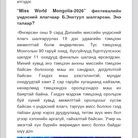
итгэдэг.
“Miss World Mongolia-2026” фестивалийн
үндэсний ялагчаар Б.Энхтуул шалгарсан. Энэ
талаар?
-Өнгөрсөн оны 9 сард Дэлхийн миссийн үндэсний
ялагч шалгаруулах 19 дэх удаагийн тэмцээн
амжилттай болж өндөрлөсөн. Тус тэмцээнд
Монголын 90 гаруй охид, бүсгүйчүүд бүртгүүлснээс
шилдэг 11 охидууд финалын шатанд өрсөлдсөн.
Миний хувьд энэ тэмцээн анхны миссийн тэмцээн
байсан болохоор маш их сандрал, догдлолтой
байсан. Гэхдээ маш үзэсгэлэнтэй, мундаг
охидуудтай хамт 2 сар гаруйн хугацаанд найзалж,
нөхөрлөөд тэмцээндээ оролцсондоо маш их
баяртай байна. Гэхдээ мэдээж тэмцээнд оролцож
буй хүний хувьд амжилттай оролцохыг хүсэж
байсан ч үндэсний ялагч, тэргүүн мисс боллоо гээд
тайзан дээр нэрээ дуудуулаад, титэм зүүх мөч бол
үгээр хэлэхийн аргагүй, гайхалтай байсан. Учир нь
эмэгтэй хүн бүрийн мөрөөдөл мисс болох байдаг
шүү дээ.