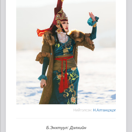
Нийтэлсэн:
Н.Алтанцэцэг
Б.Энхтуул: Дэлхийн