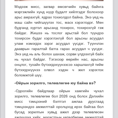
Мэдээж мисс, загвар өмсөгчийн хувьд байнга
мэргэжлийн хүнд нүүр будалт хийлгэдэг болохоор
арьс амрахгүй, ядрах тохиолдол байна. Энэ үед нь
маш сайн чийгшүүлэх тос, маск хэрэглэдэг. Мөн
будганд хүртэл арьсанд тохирох, тохирохгүй гэж
байдаг. Жишээ нь тослог арьстай бол түүндээ
тохирсон будаг хэрэглэхгүй бол арьсны асуудал
улам нэмэгдэх зэрэг асуудал үүсдэг. Түүнчлэн
дааврын гаралтай батга гарах асуудал ч үүсдэг.
Энэ үед нь аль болох шахаж, сорви үлдээхгүй байх
нь чухал байдаг. Тэгэхээр өөрийн нас, арьсны
онцлог, тухайн бүтээгдэхүүнээсээ харшлахгүй тийм
бүтээгдэхүүнээ олвол хэдэн ч жил хэрэглэх
боломжтой шүү.
-Ойрын зорилго, төлөвлөгөө юу байна вэ?
-Одоогийн байдлаар ойрын хамгийн чухал
зорилго, төлөвлөгөө бол 2026 онд болох Дэлхийн
мисс тэмцээний бэлтгэл ажлаа дуусгаад
тэмцээндээ амжилттай оролцоод ирэх байгаа бол
бусад зорилгын хувьд ажил дээр төлөвлөсөн
ажлуудаа хийх, магистрын хөтөлбөрөө амжилттай