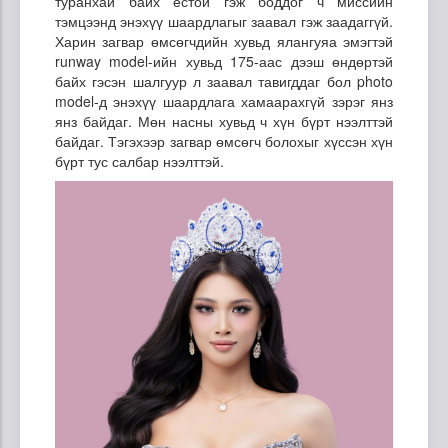
туранхай байх ёстой гэж боддог ч миссийн
тэмцээнд энэхүү шаардлагыг заавал гэж заадаггүй.
Харин загвар өмсөгчдийн хувьд ялангуяа эмэгтэй
runway model-ийн хувьд 175-аас дээш өндөртэй
байх гэсэн шалгуур л заавал тавигддаг бол photo
model-д энэхүү шаардлага хамаарахгүй зэрэг янз
янз байдаг. Мөн насны хувьд ч хүн бүрт нээлттэй
байдаг. Тэгэхээр загвар өмсөгч болохыг хүссэн хүн
бүрт тус салбар нээлттэй.