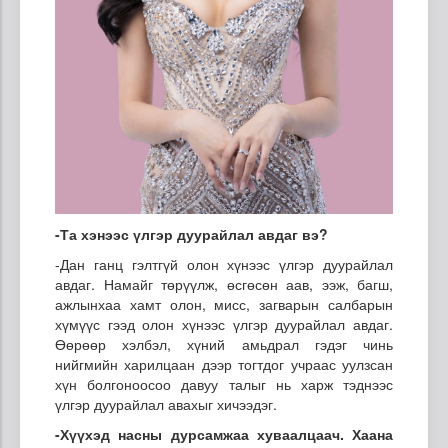
-Та хэнээс үлгэр дуурайлал авдаг вэ?
-Дан ганц гэлтгүй олон хүнээс үлгэр дуурайлал
авдаг. Намайг төрүүлж, өсгөсөн аав, ээж, багш,
ажлынхаа хамт олон, мисс, загварын салбарын
хүмүүс гээд олон хүнээс үлгэр дуурайлал авдаг.
Өөрөөр хэлбэл, хүний амьдрал гэдэг чинь
нийгмийн харилцаан дээр тогтдог учраас уулзсан
хүн болгоноосоо давуу талыг нь харж тэднээс
үлгэр дуурайлал авахыг хичээдэг.
-Хүүхэд насны дурсамжаа хуваалцаач. Хаана