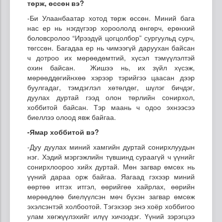
төрж, өссөн вэ?
-Би Улаанбаатар хотод төрж өссөн. Миний бага
нас ер нь нэгдүгээр хороололд өнгөрч, ерөнхий
боловсролоо “Ирээдүй цогцолбор” сургуульд сурч,
төгссөн. Багадаа ер нь чимээгүй даруухан байсан
ч дотроо их мөрөөдөмтгий, хүсэл тэмүүлэлтэй
охин байсан. Жишээ нь, их зүйл хүсэж,
мөрөөддөгийнхөө хэрээр тэрийгээ цаасан дээр
буулгадаг, тэмдэглэл хөтөлдөг, шүлэг бичдэг,
дуулах дуртай гээд олон төрлийн сонирхол,
хоббитой байсан. Тэр маань ч одоо эхнээсээ
биеллээ олоод явж байгаа.
-Ямар хоббитой вэ?
-Дуу дуулах миний хамгийн дуртай сонирхлуудын
нэг. Хэдий мэргэжлийн түвшинд сураагүй ч үүнийг
сонирхлоороо хийх дуртай. Мөн загвар өмсөх нь
үүний дараа орж байгаа. Яагаад гэхээр миний
өөртөө итгэх итгэл, өөрийгөө хайрлах, өөрийн
мөрөөдлөө биелүүлсэн мөч бүхэн загвар өмсөж
эхэлсэнтэй холбоотой. Тэгэхээр энэ хоёр хоббигоо
улам хөгжүүлэхийг илүү хичээдэг. Үүний зэрэгцээ