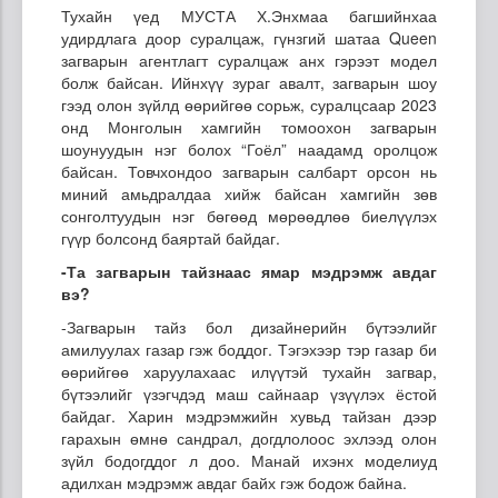
Тухайн үед МУСТА Х.Энхмаа багшийнхаа
удирдлага доор суралцаж, гүнзгий шатаа Queen
загварын агентлагт суралцаж анх гэрээт модел
болж байсан. Ийнхүү зураг авалт, загварын шоу
гээд олон зүйлд өөрийгөө сорьж, суралцсаар 2023
онд Монголын хамгийн томоохон загварын
шоунуудын нэг болох “Гоёл” наадамд оролцож
байсан. Товчхондоо загварын салбарт орсон нь
миний амьдралдаа хийж байсан хамгийн зөв
сонголтуудын нэг бөгөөд мөрөөдлөө биелүүлэх
гүүр болсонд баяртай байдаг.
-Та загварын тайзнаас ямар мэдрэмж авдаг
вэ?
-Загварын тайз бол дизайнерийн бүтээлийг
амилуулах газар гэж боддог. Тэгэхээр тэр газар би
өөрийгөө харуулахаас илүүтэй тухайн загвар,
бүтээлийг үзэгчдэд маш сайнаар үзүүлэх ёстой
байдаг. Харин мэдрэмжийн хувьд тайзан дээр
гарахын өмнө сандрал, догдлолоос эхлээд олон
зүйл бодогддог л доо. Манай ихэнх моделиуд
адилхан мэдрэмж авдаг байх гэж бодож байна.