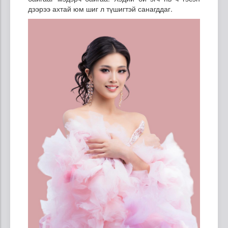
дээрээ ахтай юм шиг л түшигтэй санагддаг.