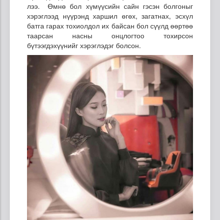
лээ. Өмнө бол хүмүүсийн сайн гэсэн болгоныг
хэрэглээд нүүрэнд харшил өгөх, загатнах, эсхүл
батга гарах тохиолдол их байсан бол сүүлд өөртөө
таарсан насны онцлогтоо тохирсон
бүтээгдэхүүнийг хэрэглэдэг болсон.