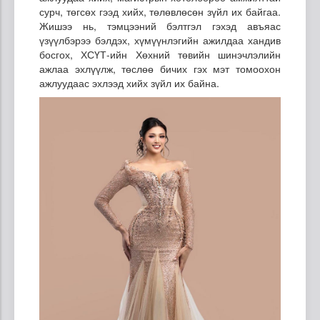
сурч, төгсөх гээд хийх, төлөвлөсөн зүйл их байгаа.
Жишээ нь, тэмцээний бэлтгэл гэхэд авъяас
үзүүлбэрээ бэлдэх, хүмүүнлэгийн ажилдаа хандив
босгох, ХСҮТ-ийн Хөхний төвийн шинэчлэлийн
ажлаа эхлүүлж, төслөө бичих гэх мэт томоохон
ажлуудаас эхлээд хийх зүйл их байна.