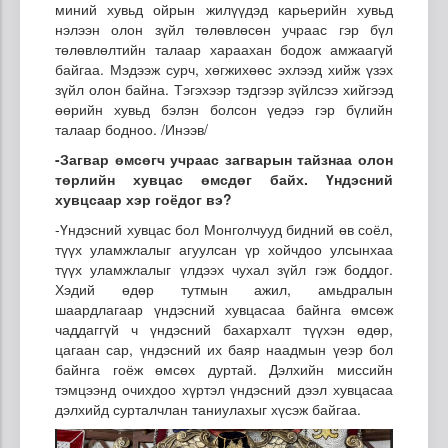
миний хувьд ойрын жилүүдэд карьерийн хувьд
нэлээн олон зүйл төлөвлөсөн учраас гэр бүл
төлөвлөлтийн талаар хараахан бодож амжаагүй
байгаа. Мэдээж сурч, хөгжихөөс эхлээд хийж үзэх
зүйл олон байна. Тэгэхээр тэдгээр зүйлсээ хийгээд
өөрийн хувьд бэлэн болсон үедээ гэр бүлийн
талаар бодноо. /Инээв/
-
Загвар өмсөгч учраас загварын тайзнаа олон
төрлийн хувцас өмсдөг байх. Үндэсний
хувцсаар хэр гоёдог вэ?
-Үндэсний хувцас бол Монголчууд бидний өв соёл,
түүх уламжлалыг агуулсан үр хойчдоо улсынхаа
түүх уламжлалыг үлдээх чухал зүйл гэж боддог.
Хэдий өдөр тутмын ажил, амьдралын
шаардлагаар үндэсний хувцасаа байнга өмсөж
чаддаггүй ч үндэсний бахархалт түүхэн өдөр,
цагаан сар, үндэсний их баяр наадмын үеэр бол
байнга гоёж өмсөх дуртай. Дэлхийн миссийн
тэмцээнд очихдоо хүртэл үндэсний дээл хувцасаа
дэлхийд сурталчлан таниулахыг хүсэж байгаа.