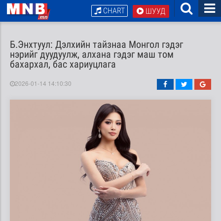
CHART
ШУУД
Б.Энхтуул: Дэлхийн тайзнаа Монгол гэдэг
нэрийг дуудуулж, алхана гэдэг маш том
бахархал, бас хариуцлага
2026-01-14 14:10:30