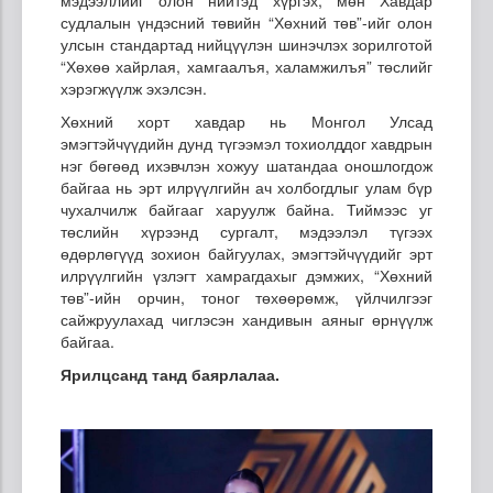
мэдээллийг олон нийтэд хүргэх, мөн Хавдар
судлалын үндэсний төвийн “Хөхний төв”-ийг олон
улсын стандартад нийцүүлэн шинэчлэх зорилготой
“Хөхөө хайрлая, хамгаалъя, халамжилъя” төслийг
хэрэгжүүлж эхэлсэн.
Хөхний хорт хавдар нь Монгол Улсад
эмэгтэйчүүдийн дунд түгээмэл тохиолддог хавдрын
нэг бөгөөд ихэвчлэн хожуу шатандаа оношлогдож
байгаа нь эрт илрүүлгийн ач холбогдлыг улам бүр
чухалчилж байгааг харуулж байна. Тиймээс уг
төслийн хүрээнд сургалт, мэдээлэл түгээх
өдөрлөгүүд зохион байгуулах, эмэгтэйчүүдийг эрт
илрүүлгийн үзлэгт хамрагдахыг дэмжих, “Хөхний
төв”-ийн орчин, тоног төхөөрөмж, үйлчилгээг
сайжруулахад чиглэсэн хандивын аяныг өрнүүлж
байгаа.
Ярилцсанд танд баярлалаа.