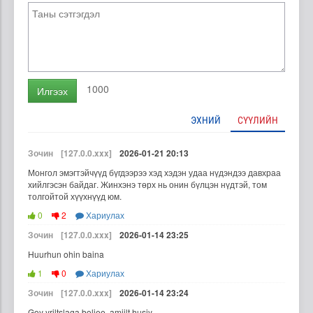
1000
Илгээх
ЭХНИЙ
СҮҮЛИЙН
Зочин
[127.0.0.xxx]
2026-01-21 20:13
Монгол эмэгтэйчүүд бүгдээрээ хэд хэдэн удаа нүдэндээ давхраа
хийлгэсэн байдаг. Жинхэнэ төрх нь онин бүлцэн нүдтэй, том
толгойтой хүүхнүүд юм.
0
2
Хариулах
Зочин
[127.0.0.xxx]
2026-01-14 23:25
Huurhun ohin baina
1
0
Хариулах
Зочин
[127.0.0.xxx]
2026-01-14 23:24
Goy yriltslaga boljee, amjilt husiy