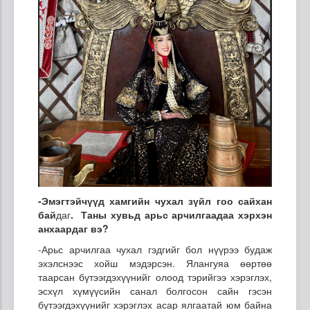
-Эмэгтэйчүүд хамгийн чухал зүйл гоо сайхан
бай
даг
.
Таны хувьд арьс арчилгаадаа хэрхэн
анхаардаг вэ?
-Арьс арчилгаа чухал гэдгийг бол нүүрээ будаж
эхэлснээс хойш мэдэрсэн. Ялангуяа өөртөө
таарсан бүтээгдэхүүнийг олоод тэрийгээ хэрэглэх,
эсхүл хүмүүсийн санал болгосон сайн гэсэн
бүтээгдэхүүнийг хэрэглэх асар ялгаатай юм байна