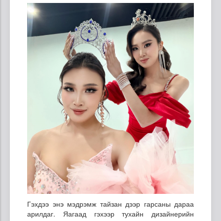
Гэхдээ энэ мэдрэмж тайзан дээр гарсаны дараа
арилдаг. Яагаад гэхээр тухайн дизайнерийн