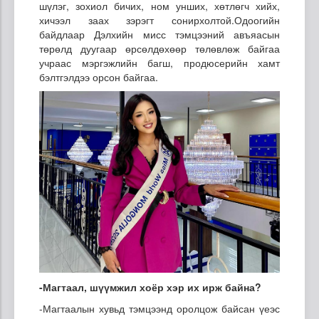
шүлэг, зохиол бичих, ном унших, хөтлөгч хийх,
хичээл заах зэрэгт сонирхолтой.Одоогийн
байдлаар Дэлхийн мисс тэмцээний авъяасын
төрөлд дуугаар өрсөлдөхөөр төлөвлөж байгаа
учраас мэргэжлийн багш, продюсерийн хамт
бэлтгэлдээ орсон байгаа.
-Магтаал, шүүмжил хоёр хэр их ирж байна?
-Магтаалын хувьд тэмцээнд оролцож байсан үеэс