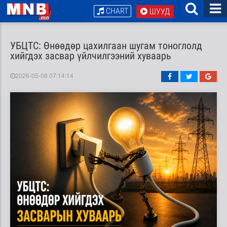
CHART
ШУУД
УБЦТС: Өнөөдөр цахилгаан шугам тоноглолд
хийгдэх засвар үйлчилгээний хуваарь
2026-05-08 07:14:14