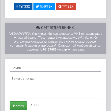
ТҮГЭЭХ
ЖИРГЭХ
ТҮГЭЭХ
СЭТГЭГДЭЛ БИЧИХ:
АНХААРУУЛГА: Уншигчдын бичсэн сэтгэгдэлд MNB.mn хариуцлага
хүлээхгүй болно. ТА сэтгэгдэл бичихдээ хууль зүйн болон ёс
суртахууны хэм хэмжээг хүндэтгэнэ үү. Хэм хэмжээг зөрчсөн
сэтгэгдэлийг админ устгах эрхтэй. Сэтгэгдэлтэй холбоотой санал
гомдолыг
70127055
утсаар хүлээн авна.
1000
Илгээх