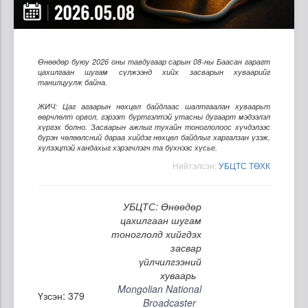
Өнөөдөр буюу 2026 оны тавдугаар сарын 08-ны Баасан гарагт
цахилгаан шугам сүлжээнд хийх засварын хуваарийг
танилцуулж байна.
ЖИЧ: Цаг агаарын нөхцөл байдлаас шалтгаалан хуваарьт
өөрчлөлт орвол, гэрээт бүртгэлтэй утасны дугаарт мэдээлэл
хүргэх болно. Засварын ажлыг тухайн тоноглолоос хүчдэлээс
бүрэн чөлөөлсний дараа хийдэг нөхцөл байдлыг харгалзан үзэж,
хүлээцтэй хандахыг хэрэгчлэгч та бүхнээс хүсье.
Нийтэлсэн:
УБЦТС ТӨХК
УБЦТС: Өнөөдөр
цахилгаан шугам
тоноглолд хийгдэх
засвар
үйлчилгээний
хуваарь
Mongolian National
Үзсэн: 379
Broadcaster