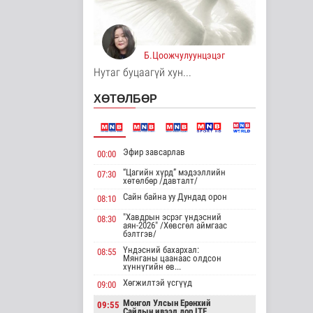
Нийгэм
3 цаг 21 минутын өмнө
Орон сууцны
залиланд 3613 иргэн
Б.Цоожчулуунцэцэг
өртөж, 118 тэрбу..
Нутаг буцаагүй хун...
Улс төр
ХӨТӨЛБӨР
4 цаг 37 минутын өмнө
Цөмийн эрчим
хүчний хөрөнгө
оруулалтыг 2050 он
Эфир завсарлав
00:00
х..
Дэлхийд
“Цагийн хүрд” мэдээллийн
07:30
хөтөлбөр /давталт/
4 цаг 40 минутын өмнө
Сайн байна уу Дундад орон
08:10
НТТТ: 11:00-16:00
"Хавдрын эсрэг үндэсний
08:30
цагийн хооронд
аян-2026" /Хөвсгөл аймгаас
шаардлагагүй бо..
бэлтгэв/
Эрүүл мэнд
Үндэсний бахархал:
08:55
Мянганы цаанаас олдсон
4 цаг 58 минутын өмнө
хүннүгийн өв...
Хөгжилтэй үсгүүд
09:00
Д.Нацагдоржийн
мэндэлсний 120
Монгол Улсын Ерөнхий
09:55
Сайдын ивээл дор ITF