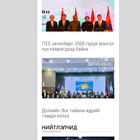
Цэнхэр бүсэд гал
түймэр гарсан үед
хариу арга хэ..
Нийгэм
2 цаг 16 минутын өмнө
Ц.Сандаг-Очир:
ITEC хөтөлбөрт 3500 гаруй монгол
COP17 ба COP31
хүн хамрагдаад байна
хурлын уялдаа нь Р..
Байгаль орчин
2025-09-23
2 цаг 21 минутын өмнө
Хийлдэг завь, гудас,
хөвөгч тоглоом биш
Эрүүл мэнд
3 цаг 36 минутын өмнө
Дэлхийн Энх тайвны өдрийг
Нийслэлийн
тэмдэглэлээ
цэцэрлэгт хамрагдах
I шатны бүртгэл э..
НИЙТЛЭЛЧИД
Нийгэм
3 цаг 48 минутын өмнө