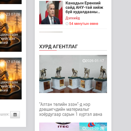
Канадын Ерөнхий
сайд АНУ-тай хийж
буй худалдааны..
06-23 07:26
Дэлхийд
54 минутын өмнө
Мета компанид 567
цахилгаан
сая ам.долларын
 хийгдэх
төлбөр ногдуул..
эний
ХУРД АГЕНТЛАГ
Дэлхийд
1 цаг 25 минутын өмнө
2026-01-17
06-17 07:06
Ирэх 10 хоногт цаг
агаар ямар байх вэ
Байгаль орчин
цахилгаан
 хийгдэх
эний
2 цаг 46 минутын өмнө
“Нүүрс пиролизийн
“Алтан төлийн эзэн”-д нэр
үйлдвэр”-ийг төр,
дэвшигчдийн материалыг
хувийн хэвшл..
хоёрдугаар сарын 1 хүртэл авна
 шүүх:
Нийгэм
2 цаг 2 минутын өмнө
2025-09-26