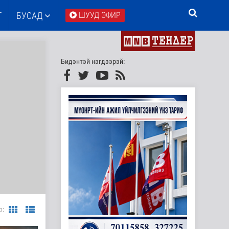
Т
БУСАД
ШУУД ЭФИР
Бидэнтэй нэгдээрэй:
р: