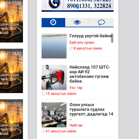
08-04 07:24
цахилгаан
 хийгдэх
эний
Голууд үертэй байна
Байгаль орчин
8 минутын өмнө
07-27 06:27
Нийслэлд 107 ШТС-
аар АИ 92
цахилгаан
автобензин түгээж
 хийгдэх
байна
эний
Улс төр
15 минутын өмнө
06-30 07:17
Олон улсын
туршлага судлах
сургалт, дадлагад 14
..
цахилгаан
Нийгэм
 хийгдэх
41 минутын өмнө
эний