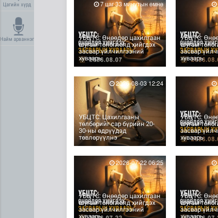
7 цаг 33 минутын өмнө
Цагийн хүрд
УБЦТС: Өнөөдөр цахилгаан
УБЦТС: Өнө
Найм арваннэг
шугам тоноглолд хийгдэх
шугам тоног
засвар үйлчилгээний
засвар үйл
хуваарь
хуваарь
2026-08-03 12:24
УБЦТС: Цахилгааны
УБЦТС: Өнө
төлбөрийг сар бүрийн 20-
шугам тоног
30-ны өдрүүдэд
засвар үйл
төвлөрүүлнэ
хуваарь
2026-07-22 06:25
УБЦТС: Өнөөдөр цахилгаан
УБЦТС: Өнө
шугам тоноглолд хийгдэх
шугам тоног
засвар үйлчилгээний
засвар үйл
хуваарь
хуваарь