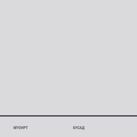
МҮОНРТ
БУСАД