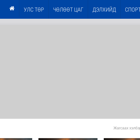
УЛС ТӨР
ЧӨЛӨӨТ ЦАГ
ДЭЛХИЙД
СПОР
Жагсаах хэлбэ