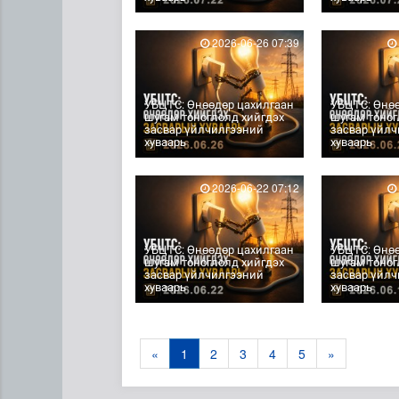
2026-06-26 07:39
УБЦТС: Өнөөдөр цахилгаан
УБЦТС: Өнө
шугам тоноглолд хийгдэх
шугам тоног
засвар үйлчилгээний
засвар үйл
хуваарь
хуваарь
2026-06-22 07:12
УБЦТС: Өнөөдөр цахилгаан
УБЦТС: Өнө
шугам тоноглолд хийгдэх
шугам тоног
засвар үйлчилгээний
засвар үйл
хуваарь
хуваарь
«
1
2
3
4
5
»