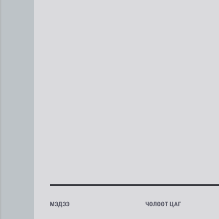
МЭДЭЭ
ЧӨЛӨӨТ ЦАГ