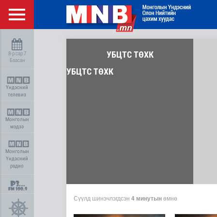
УБЦТС ТӨХК
8-р сар 7
Баасан
УБЦТС ТӨХК
Үндэсний
телевиз
Монголын
мэдээ
Монголын
Үндэсний
радио
Сүүлд шинэчлэгдсэн
4 минутын
өмнө