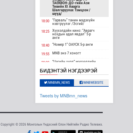
жилийн ойд
ТАЕКВОН-ДО-гийн Ази
зориулс..
Тивийн XI Аварга
Шалгаруулах Тэмцээн /
Танин мэдэхүй
шууд/
4 цаг 4 минутын өмнө
“Гарваль” танин мэдэхүйн
18:00
нэвтрүүлэг /Эсгий/
Хүннүгийн язгууртны
Хүүхэлдэйн кино: “Аврагч
оршуулгын дурсгалт
18:25
нохдын адал явдал” 5-р
газрууд Ю..
анги
Танин мэдэхүй
“Номер 1” ОАУСК 5-р анги
18:40
4 цаг 8 минутын өмнө
MNB энэ 7 хоногт
19:55
Манай улс Польш
“Цагийн хүрд” мэдээллийн
20:00
улстай хөдөө аж
хөтөлбөр /шууд/
ахуйн салбарт өр..
БИДЭНТЭЙ НЭГДЭЭРЭЙ
MNB энэ 7 хоногт
20:40
Улс төр
Хөндөх сэдэв: Эмийн чанар
20:45
4 цаг 13 минутын өмнө
/MNBMN_NEWS
/MNBWEBSITE
100% уралдаант, танин
21:15
мэдэхүйн нэвтрүүлэг S2 #9
Одон орны
Tweets by MNBmn_news
судлаачид нарны
“Эргүүлэг” ОАУСК 5-р анги”
22:15
гадаргын хамгийн
өндөр..
Эргэх дөрвөн цаг /
23:30
Баянхонгор аймгаас
Дэлхийд
бэлтгэв/
4 цаг 16 минутын өмнө
Copyright © 2026 Монголын Үндэсний Олон Нийтийн Радио Телевиз.
Боловсролын сайд