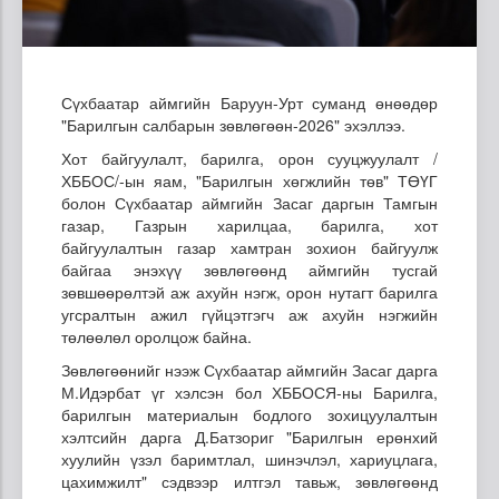
Сүхбаатар аймгийн Баруун-Урт суманд өнөөдөр
"Барилгын салбарын зөвлөгөөн-2026" эхэллээ.
Хот байгуулалт, барилга, орон сууцжуулалт /
ХББОС/-ын яам, "Барилгын хөгжлийн төв" ТӨҮГ
болон Сүхбаатар аймгийн Засаг даргын Тамгын
газар, Газрын харилцаа, барилга, хот
байгуулалтын газар хамтран зохион байгуулж
байгаа энэхүү зөвлөгөөнд аймгийн тусгай
зөвшөөрөлтэй аж ахуйн нэгж, орон нутагт барилга
угсралтын ажил гүйцэтгэгч аж ахуйн нэгжийн
төлөөлөл оролцож байна.
Зөвлөгөөнийг нээж Сүхбаатар аймгийн Засаг дарга
М.Идэрбат үг хэлсэн бол ХББОСЯ-ны Барилга,
барилгын материалын бодлого зохицуулалтын
хэлтсийн дарга Д.Батзориг "Барилгын ерөнхий
хуулийн үзэл баримтлал, шинэчлэл, хариуцлага,
цахимжилт" сэдвээр илтгэл тавьж, зөвлөгөөнд