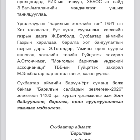
оролцогчдод УИХ-ын гишүүн, ХББОС-ын сайд
Э.Бат-Амгалангийн мэндчилгээг уншиж
танилцууллаа.
Үргэлжлүүлэн "Барилгын хөгжлийн төв" ТӨҮГ-ын
Хот төлөвлөлт, бүс нутаг, суурьшлын хөгжлийн
газрын дарга Ж.Батболд, Сүхбаатар аймгийн
Газрын харилцаа, барилга хот байгуулалтын
газрын дарга Э.Төгөлдөр, "Амины орон сууцны
инновац хөгжлийн төвийн Гүйцэтгэх захирал
А.Отгончимэг, "Монголын барилгын үндэсний
ассоцианици" ТББ-ын Гүйцэтгэх захирал
М.Энхбаатар нар илтгэл тавьж, хэлэлцүүлнэ.
Сүхбаатар аймгийн Баруун-Урт суманд болж
байгаа "Барилгын салбарын зөвлөгөөн-2026"
зөвлөгөөн 14:00 цаг хүртэл үргэлжилнэ
гэж Хот
байгуулалт, барилга, орон сууцжуулалтын
яамнаас мэдээллээ.
Сүхбаатар аймагт
"Барилгын
салбарын