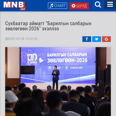
CHART
ШУУД
Сүхбаатар аймагт "Барилгын салбарын
зөвлөгөөн-2026" эхэллээ
2026-05-08 10:32:50