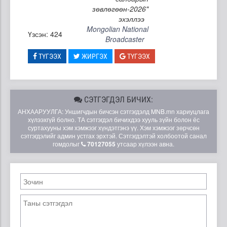
зөвлөгөөн-2026"
эхэллээ
Mongolian National
Үзсэн: 424
Broadcaster
ТҮГЭЭХ
ЖИРГЭХ
ТҮГЭЭХ
СЭТГЭГДЭЛ БИЧИХ:
АНХААРУУЛГА: Уншигчдын бичсэн сэтгэгдэлд MNB.mn хариуцлага
хүлээхгүй болно. ТА сэтгэгдэл бичихдээ хууль зүйн болон ёс
суртахууны хэм хэмжээг хүндэтгэнэ үү. Хэм хэмжээг зөрчсөн
сэтгэгдэлийг админ устгах эрхтэй. Сэтгэгдэлтэй холбоотой санал
гомдолыг
70127055
утсаар хүлээн авна.