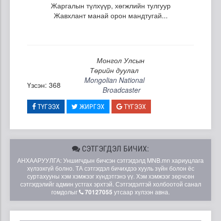
Жаргалын түлхүүр, хөгжлийн тулгуур
Жавхлант манай орон мандтугай...
Монгол Улсын
Төрийн дуулал
Mongolian National
Үзсэн: 368
Broadcaster
ТҮГЭЭХ
ЖИРГЭХ
ТҮГЭЭХ
СЭТГЭГДЭЛ БИЧИХ:
АНХААРУУЛГА: Уншигчдын бичсэн сэтгэгдэлд MNB.mn хариуцлага
хүлээхгүй болно. ТА сэтгэгдэл бичихдээ хууль зүйн болон ёс
суртахууны хэм хэмжээг хүндэтгэнэ үү. Хэм хэмжээг зөрчсөн
сэтгэгдэлийг админ устгах эрхтэй. Сэтгэгдэлтэй холбоотой санал
гомдолыг
70127055
утсаар хүлээн авна.