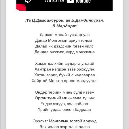
/Үг Ц.Дамдинсүрэн, ая Б.Дамдинсүрэн,
Л.Мөрдорж/
Дархан манай тусгаар улс
Даяар Монголын ариун голомт
Далай их дээдсийн гэгээн үйлс
Дандаа энхжиж, үүрд мөнхжинө
Хамаг дэлхийн шударга улстай
Хамтран нэгдсэн эвээ бэхжүүлж
Хатан зориг, бүхий л чадлаараа
Хайртай Монгол орноо мандуулъя
Өндөр төрийн минь сүлд ивээж
Өргөн түмний минь заяа түшиж
Үндэс язгуур, хэл соёлоо
Үрийн үрдээ өвлөн бадраая
Эрэлхэг Монголын золтой ардууд
Эрх чөлөө жаргалыг эдлэв