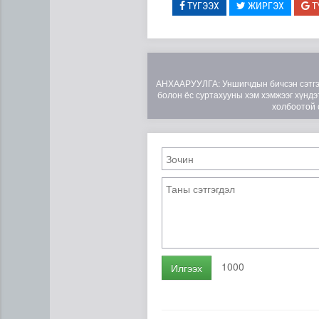
ТҮГЭЭХ
ЖИРГЭХ
Т
АНХААРУУЛГА: Уншигчдын бичсэн сэтгэгд
болон ёс суртахууны хэм хэмжээг хүндэт
холбоотой 
ЦАГ АГААР: Улаанбаатарт 
1000
Илгээх