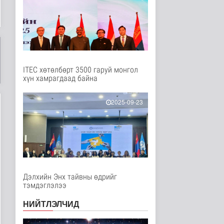
Нийгэм
8 цаг 17 минутын өмнө
Төслийн эхний 87 км-
ээс цааш үргэлжлэх
хэсгүүдэд..
Нийгэм
8 цаг 28 минутын өмнө
ITEC хөтөлбөрт 3500 гаруй монгол
хүн хамрагдаад байна
Ерөнхий сайд БНХАУ-
аас сар бүр 12-15
мянган тонн..
2025-09-23
Улс төр
9 цаг 34 минутын өмнө
Газар чөлөөлөлт, нөхөн
олговрын асуудлыг
хуулийн..
Нийгэм
9 цаг 36 минутын өмнө
Дэлхийн Энх тайвны өдрийг
тэмдэглэлээ
Бамбай хоншоорт
могойд хатгуулахаас
НИЙТЛЭЛЧИД
сэрэмжлээрэй
Эрүүл мэнд