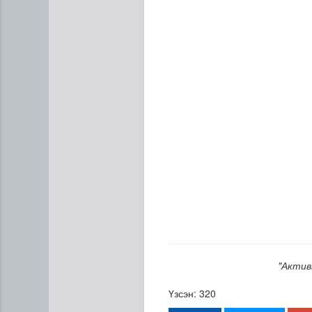
Газрын тосны агуулахууд э
"Актив
Үзсэн: 320