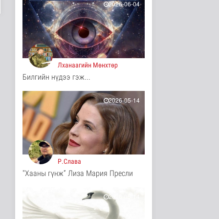
11 цаг 44 минутын өмнө
2026-06-04
Ц.Идэрбат: Мал
эмнэлгийн салбарын
өрсөлдөх чадва..
Нийгэм
11 цаг 53 минутын өмнө
Лханаагийн Мөнхтөр
Геологи, хайгуулын
Билгийн нүдээ гэж...
салбарт “Oxus Metals
AI” комп..
Улс төр
2026-05-14
11 цаг 7 минутын өмнө
COP17 хурлын үеэр
"Нарантуул",
"Дүнжингарав" худ..
Нийгэм
11 цаг 15 минутын өмнө
Р.Слава
"Хааны гүнж” Лиза Мария Пресли
Европ дахь "Монгол гэр"
зусланд 8 улсаас 35
хүүх..
2026-05-14
Энтертайнмент
11 цаг 23 минутын өмнө