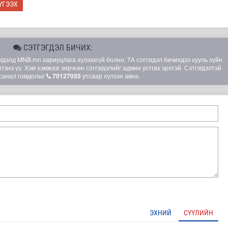
ҮГЭЭХ
СЭТГЭГДЭЛ БИЧИХ:
элд MNB.mn хариуцлага хүлээхгүй болно. ТА сэтгэгдэл бичихдээ хууль зүйн
гэнэ үү. Хэм хэмжээг зөрчсөн сэтгэгдэлийг админ устгах эрхтэй. Сэтгэгдэлтэй
санал гомдолыг
70127055
утсаар хүлээн авна.
шөнөдөө 21 хэм дулаан
ЭХНИЙ
СҮҮЛИЙН