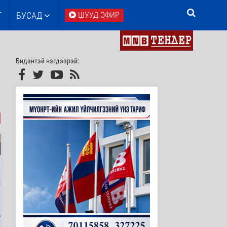
Т
БУСАД
ШУУД ЭФИР
Бидэнтэй нэгдээрэй: