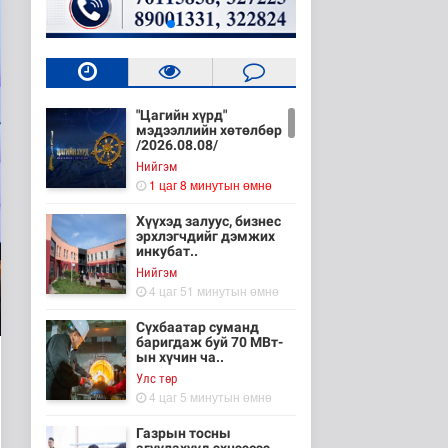
"Цагийн хүрд"
мэдээллийн хөтөлбөр
/2026.08.08/
Нийгэм
1 цаг 8 минутын өмнө
Хүүхэд залуус, бизнес
эрхлэгчдийг дэмжих
инкубат..
Нийгэм
4 цаг 51 минутын өмнө
Сүхбаатар суманд
баригдаж буй 70 МВт-
ын хүчин ча..
Улс төр
4 цаг 5 минутын өмнө
Газрын тосны