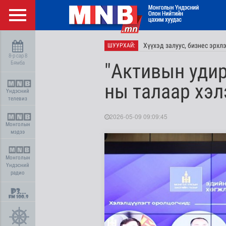
Хүүхэд залуус, бизнес эрхл
ШУУРХАЙ:
8-р сар 8
Бямба
"Активын уди
ны талаар хэ
Үндэсний
телевиз
2026-05-09 09:09:45
Монголын
мэдээ
Монголын
Үндэсний
радио