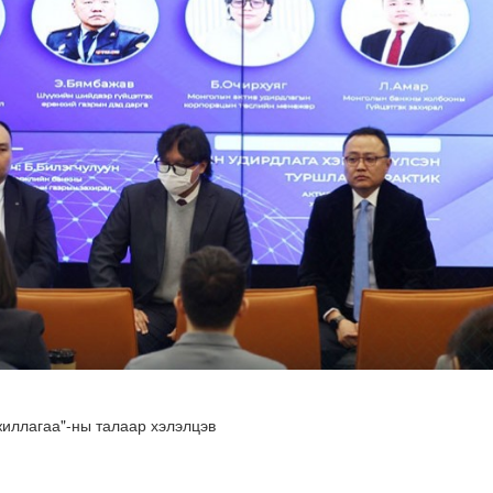
 буй 70 МВт-ын хүчин чадалтай ДЦС-ын технологийн анхн..
иллагаа"-ны талаар хэлэлцэв