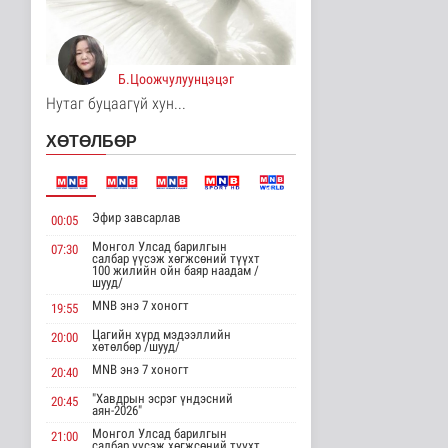
Унгар Улс эрчим хүчээ
хэмнэх зорилгоор
хязгаарла..
Дэлхийд
Б.Цоожчулуунцэцэг
12 цаг 37 минутын өмнө
Нутаг буцаагүй хун...
Явуулын төрийн
ХӨТӨЛБӨР
үйлчилгээгээр иргэд
жолооны болон..
Нийгэм
12 цаг 42 минутын өмнө
Эфир завсарлав
00:05
"Нүүдэлчдийн зан үйл,
баатарлаг тууль" эрдэм
Монгол Улсад барилгын
07:30
салбар үүсэж хөгжсөний түүхт
шин..
100 жилийн ойн баяр наадам /
Танин мэдэхүй
шууд/
12 цаг 53 минутын өмнө
MNB энэ 7 хоногт
19:55
Цагийн хүрд мэдээллийн
МҮОНРТ-ийн Үндэсний
20:00
хөтөлбөр /шууд/
зөвлөлийн даргаар
Н.Монсор д..
MNB энэ 7 хоногт
20:40
Нийгэм
"Хавдрын эсрэг үндэсний
20:45
12 цаг 58 минутын өмнө
аян-2026"
Монгол Улсад барилгын
21:00
АНУ полисиликон
салбар үүсэж хөгжсөний түүхт