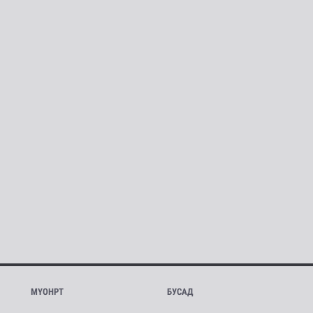
МҮОНРТ
БУСАД