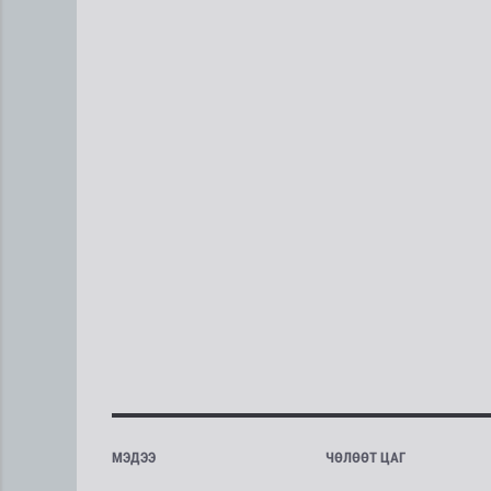
МЭДЭЭ
ЧӨЛӨӨТ ЦАГ