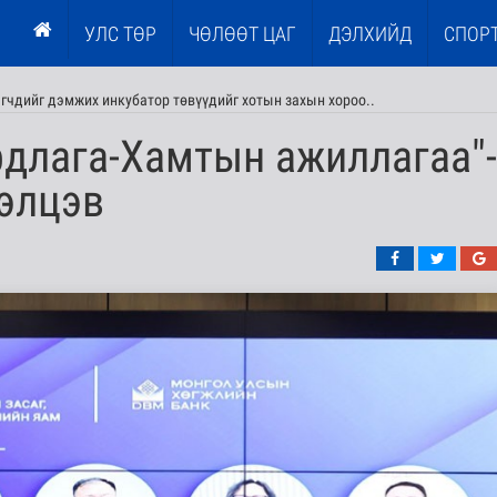
УЛС ТӨР
ЧӨЛӨӨТ ЦАГ
ДЭЛХИЙД
СПОР
эгчдийг дэмжих инкубатор төвүүдийг хотын захын хороо..
рдлага-Хамтын ажиллагаа"-
лэлцэв