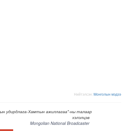
хнээсээ ашиглалтад ороход бэлэн болжээ
Нийтэлсэн:
Moнголын мэдээ
ын удирдлага-Хамтын ажиллагаа"-ны талаар
хэлэлцэв
Mongolian National Broadcaster