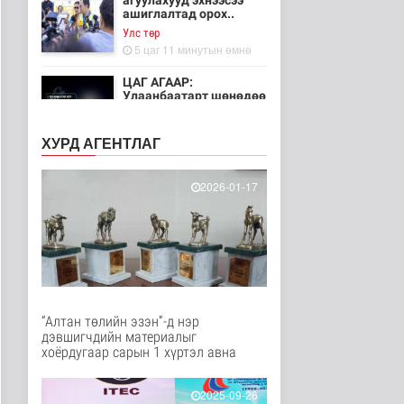
агуулахууд эхнээсээ
ашиглалтад орох..
Улс төр
5 цаг 11 минутын өмнө
ЦАГ АГААР:
Улаанбаатарт шөнөдөө
21 хэм дулаан
Байгаль орчин
ХУРД АГЕНТЛАГ
6 цаг 6 минутын өмнө
Хүүхдийн эрүүл,
2026-01-17
аюулгүй орчинд
суралцах нөхцөлий..
Нийгэм
7 цаг 55 минутын өмнө
“COP Time”-ийн
өргөтгөсөн хуралдаан
болж байна
“Алтан төлийн эзэн”-д нэр
Байгаль орчин
дэвшигчдийн материалыг
8 цаг 2 минутын өмнө
хоёрдугаар сарын 1 хүртэл авна
Туул гол дээгүүр 476
метр урт гүүр барьж
2025-09-26
байна