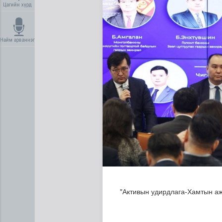
Цагийн хүрд
Найм арваннэг
Сүхбаатар суманд баригдаж
"Активын удирдлага-Хамтын аж