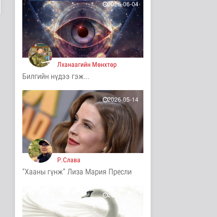
16 цаг 19 минутын өмнө
2026-06-04
Ц.Идэрбат: Мал
эмнэлгийн салбарын
өрсөлдөх чадва..
Нийгэм
16 цаг 27 минутын өмнө
Лханаагийн Мөнхтөр
Геологи, хайгуулын
Билгийн нүдээ гэж...
салбарт “Oxus Metals
AI” комп..
Улс төр
2026-05-14
17 цаг 42 минутын өмнө
COP17 хурлын үеэр
"Нарантуул",
"Дүнжингарав" худ..
Нийгэм
17 цаг 50 минутын өмнө
Р.Слава
"Хааны гүнж” Лиза Мария Пресли
Европ дахь "Монгол гэр"
зусланд 8 улсаас 35
хүүх..
2026-05-14
Энтертайнмент
17 цаг 58 минутын өмнө