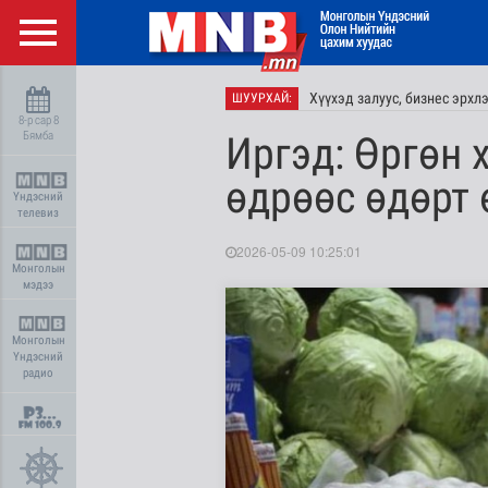
Хүүхэд залуус, бизнес эрхл
ШУУРХАЙ:
8-р сар 8
Бямба
Иргэд: Өргөн 
өдрөөс өдөрт 
Үндэсний
телевиз
2026-05-09 10:25:01
Монголын
мэдээ
Монголын
Үндэсний
радио