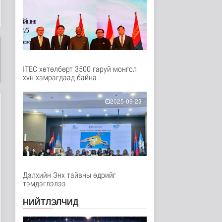
Нийгэм
14 цаг 52 минутын өмнө
Төслийн эхний 87 км-
ээс цааш үргэлжлэх
хэсгүүдэд..
Нийгэм
14 цаг 3 минутын өмнө
ITEC хөтөлбөрт 3500 гаруй монгол
хүн хамрагдаад байна
Ерөнхий сайд БНХАУ-
аас сар бүр 12-15
мянган тонн..
2025-09-23
Улс төр
14 цаг 9 минутын өмнө
Газар чөлөөлөлт, нөхөн
олговрын асуудлыг
хуулийн..
Нийгэм
14 цаг 11 минутын өмнө
Дэлхийн Энх тайвны өдрийг
тэмдэглэлээ
Бамбай хоншоорт
могойд хатгуулахаас
НИЙТЛЭЛЧИД
сэрэмжлээрэй
Эрүүл мэнд