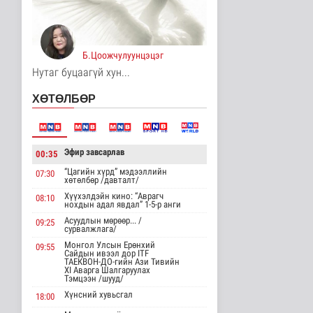
Унгар Улс эрчим хүчээ
хэмнэх зорилгоор
хязгаарла..
Дэлхийд
Б.Цоожчулуунцэцэг
17 цаг 12 минутын өмнө
Нутаг буцаагүй хун...
Явуулын төрийн
ХӨТӨЛБӨР
үйлчилгээгээр иргэд
жолооны болон..
Нийгэм
17 цаг 17 минутын өмнө
Эфир завсарлав
00:35
"Нүүдэлчдийн зан үйл,
баатарлаг тууль" эрдэм
“Цагийн хүрд” мэдээллийн
07:30
хөтөлбөр /давталт/
шин..
Хүүхэлдэйн кино: “Аврагч
Танин мэдэхүй
08:10
нохдын адал явдал” 1-5-р анги
17 цаг 28 минутын өмнө
Асуудлын мөрөөр... /
09:25
сурвалжлага/
МҮОНРТ-ийн Үндэсний
Монгол Улсын Ерөнхий
зөвлөлийн даргаар
09:55
Сайдын ивээл дор ITF
Н.Монсор д..
ТАЕКВОН-ДО-гийн Ази Тивийн
XI Аварга Шалгаруулах
Нийгэм
Тэмцээн /шууд/
18 цаг 32 минутын өмнө
Хүнсний хувьсгал
18:00
АНУ полисиликон