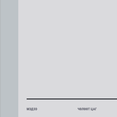
МЭДЭЭ
ЧӨЛӨӨТ ЦАГ