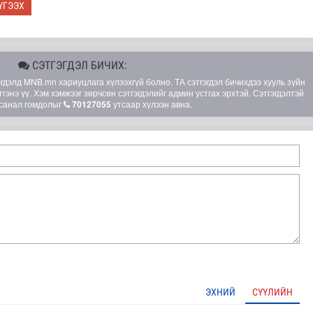
ҮГЭЭХ
СЭТГЭГДЭЛ БИЧИХ:
элд MNB.mn хариуцлага хүлээхгүй болно. ТА сэтгэгдэл бичихдээ хууль зүйн
гэнэ үү. Хэм хэмжээг зөрчсөн сэтгэгдэлийг админ устгах эрхтэй. Сэтгэгдэлтэй
санал гомдолыг
70127055
утсаар хүлээн авна.
шөнөдөө 21 хэм дулаан
ЭХНИЙ
СҮҮЛИЙН