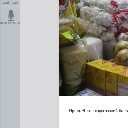
Цагийн хүрд
Найм арваннэг
Сүхбаатар суманд баригдаж
Иргэд: Өргөн хэрэглээний бар