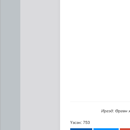
Газрын тосны агуулахууд э
Иргэд: Өргөн 
Үзсэн: 753