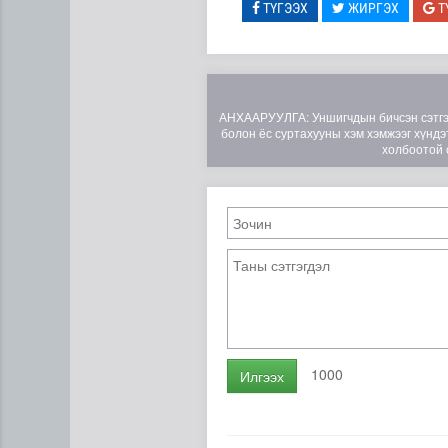
ТҮГЭЭХ
ЖИРГЭХ
Т
АНХААРУУЛГА: Уншигчдын бичсэн сэтгэгд
болон ёс суртахууны хэм хэмжээг хүндэт
холбоотой 
ЦАГ АГААР: Улаанбаатарт 
1000
Илгээх