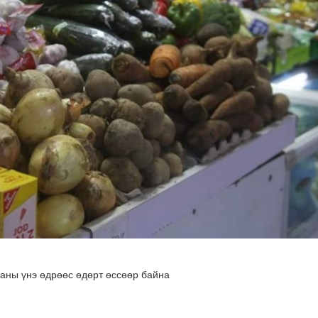
 буй 70 МВт-ын хүчин чадалтай ДЦС-ын технологийн анхн..
ааны үнэ өдрөөс өдөрт өссөөр байна