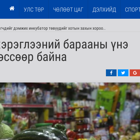
УЛС ТӨР
ЧӨЛӨӨТ ЦАГ
ДЭЛХИЙД
СПОР
эгчдийг дэмжих инкубатор төвүүдийг хотын захын хороо..
хэрэглээний барааны үнэ
өссөөр байна