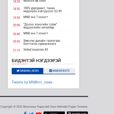
Монгол өв соёл
18:20
бүтээгдэхүүнд 15
хувийн тариф но..
100% уралдаант, танин
18:55
мэдэхүйн нэвтрүүлэг S2 #9
Дэлхийд
18 цаг 37 минутын өмнө
MNB энэ 7 хоногт
19:55
“Долоо хоногийн тойм”
20:00
Торгоны замын цуваа
мэдээллийн хөтөлбөр
6000 гаруй километр
зам туул..
MNB энэ 7 хоногт
20:40
Байгаль орчин
Хөвсгөл далайн тахилгаас
20:45
18 цаг 41 минутын өмнө
бэлтгэсэн сурвалжлага
Veiled musician #3
21:15
"ДЦС-3” ТӨХК-ийн нэн
шаардлагатай
“Inda house 1” МУСК
22:00
БИДЭНТЭЙ НЭГДЭЭРЭЙ
“Турбингенерат..
“Гэрэлтэй цонх” үдшийн
23:35
Улс төр
хөтөлбөр
18 цаг 55 минутын өмнө
/MNBMN_NEWS
/MNBWEBSITE
“Цааснаас чөлөөлье”
Tweets by MNBmn_news
зөвлөлдөх хэлэлцүүлэг
боллоо
Улс төр
18 цаг 58 минутын өмнө
“Нүүрс-пиролизын
Copyright © 2026 Монголын Үндэсний Олон Нийтийн Радио Телевиз.
үйлдвэр” төслийн