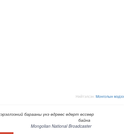
хнээсээ ашиглалтад ороход бэлэн болжээ
Нийтэлсэн:
Moнголын мэдээ
хэрэглээний барааны үнэ өдрөөс өдөрт өссөөр
байна
Mongolian National Broadcaster