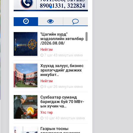
"Цагийн хүрд"
мэдээллийн хөтөлбөр
/2026.08.08/
Нийгэм
7 цаг 43 минутын өмнө
Хүүхэд залуус, бизнес
эрхлэгчдийг дэмжих
инкубат..
Нийгэм
9 цаг 26 минутын өмнө
Сүхбаатар суманд
баригдаж буй 70 МВт-
ын хүчин ча..
Улс төр
10 цаг 40 минутын өмнө
Газрын тосны