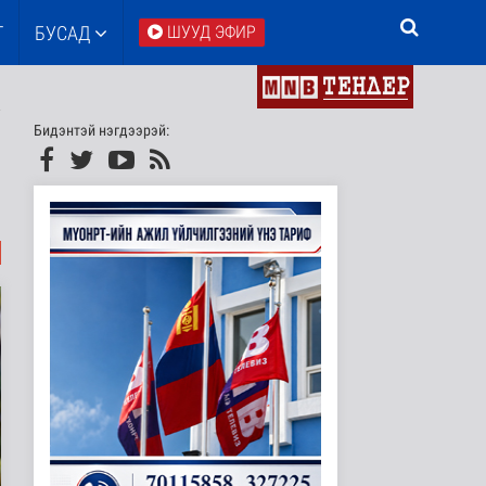
Т
БУСАД
ШУУД ЭФИР
Бидэнтэй нэгдээрэй: