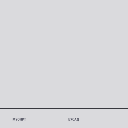
МҮОНРТ
БУСАД