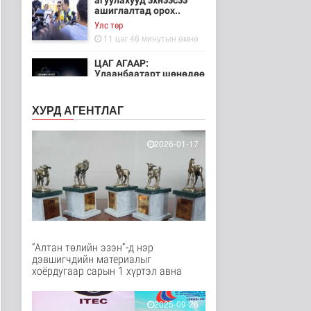
агуулахууд эхнээсээ
ашиглалтад орох..
Улс төр
11 цаг 46 минутын өмнө
ЦАГ АГААР:
Улаанбаатарт шөнөдөө
21 хэм дулаан
Байгаль орчин
ХУРД АГЕНТЛАГ
12 цаг 41 минутын өмнө
Хүүхдийн эрүүл,
2026-01-17
аюулгүй орчинд
суралцах нөхцөлий..
Нийгэм
13 цаг 30 минутын өмнө
“COP Time”-ийн
өргөтгөсөн хуралдаан
болж байна
“Алтан төлийн эзэн”-д нэр
Байгаль орчин
дэвшигчдийн материалыг
14 цаг 37 минутын өмнө
хоёрдугаар сарын 1 хүртэл авна
Туул гол дээгүүр 476
метр урт гүүр барьж
2025-09-26
байна