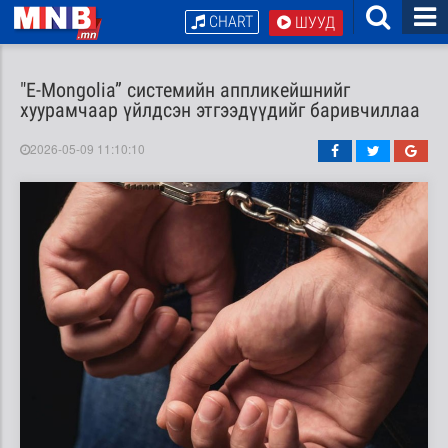
CHART
ШУУД
"E-Mongolia” системийн аппликейшнийг
хуурамчаар үйлдсэн этгээдүүдийг баривчиллаа
2026-05-09 11:10:10