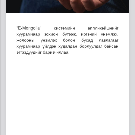
"E-Mongolia” системийн аппликейшнийг
хуурамчаар зохион бүтээж, иргэний үнэмлэх,
жолооны үнэмлэх болон бусад лавлагааг
хуурамчаар үйлдэн худалдан борлуулдаг байсан
этгээдүүдийг баривчиллаа.