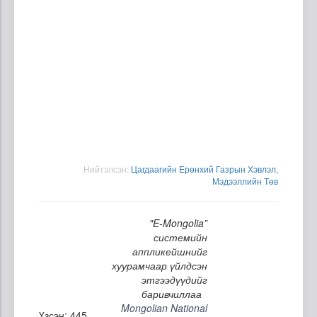
Нийтэлсэн:
Цагдаагийн Ерөнхий Газрын Хэвлэл,
Мэдээллийн Төв
"E-Mongolia”
системийн
аппликейшнийг
хуурамчаар үйлдсэн
этгээдүүдийг
баривчиллаа
Mongolian National
Үзсэн: 445