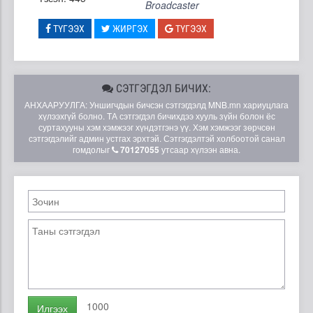
Broadcaster
ТҮГЭЭХ
ЖИРГЭХ
ТҮГЭЭХ
СЭТГЭГДЭЛ БИЧИХ:
АНХААРУУЛГА: Уншигчдын бичсэн сэтгэгдэлд MNB.mn хариуцлага
хүлээхгүй болно. ТА сэтгэгдэл бичихдээ хууль зүйн болон ёс
суртахууны хэм хэмжээг хүндэтгэнэ үү. Хэм хэмжээг зөрчсөн
сэтгэгдэлийг админ устгах эрхтэй. Сэтгэгдэлтэй холбоотой санал
гомдолыг
70127055
утсаар хүлээн авна.
1000
Илгээх