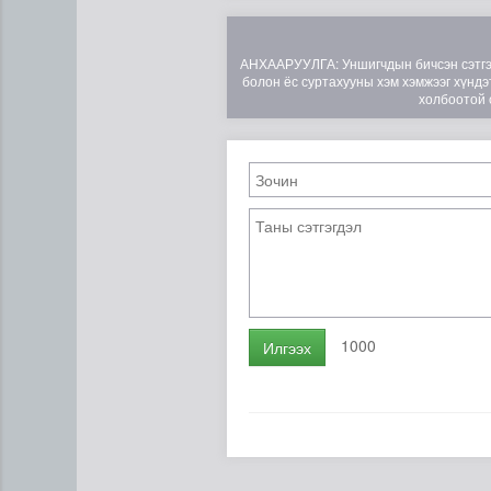
АНХААРУУЛГА: Уншигчдын бичсэн сэтгэгд
болон ёс суртахууны хэм хэмжээг хүндэт
холбоотой 
1000
Илгээх