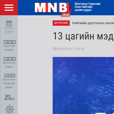
Нийгмийн даатгалын сангий
ШУУРХАЙ:
8-р сар 7
Баасан
13 цагийн мэд
Үндэсний
2026-05-09 13:00:42
телевиз
Монголын
мэдээ
Монголын
Үндэсний
радио