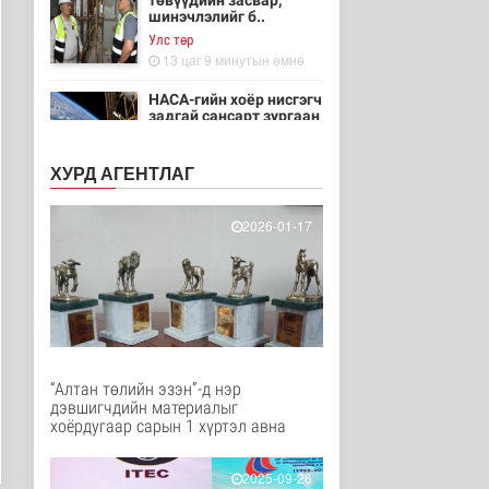
төвүүдийн засвар,
шинэчлэлийг б..
Улс төр
13 цаг 9 минутын өмнө
НАСА-гийн хоёр нисгэгч
задгай сансарт зургаан
ца..
Танин мэдэхүй
ХУРД АГЕНТЛАГ
13 цаг 24 минутын өмнө
Эртний ойг
2026-01-17
хамгаалахын тулд
Канадын иргэд мод бэ..
Дэлхийд
14 цаг 30 минутын өмнө
ЦАГ АГААР:
Улаанбаатарт шөнөдөө
18 хэм дулаан
“Алтан төлийн эзэн”-д нэр
Байгаль орчин
дэвшигчдийн материалыг
14 цаг 50 минутын өмнө
хоёрдугаар сарын 1 хүртэл авна
Кибер халдлага,
зөрчлийг E-Mongolia
2025-09-26
системээр да..