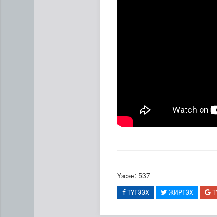
Эртний ойг хамгаалахын ту
Үзсэн: 537
ТҮГЭЭХ
ЖИРГЭХ
Т