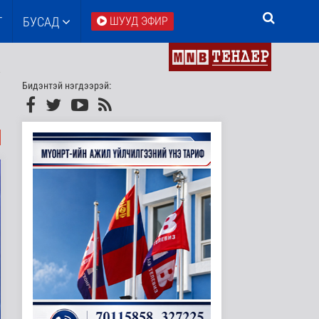
Т
БУСАД
ШУУД ЭФИР
Бидэнтэй нэгдээрэй: