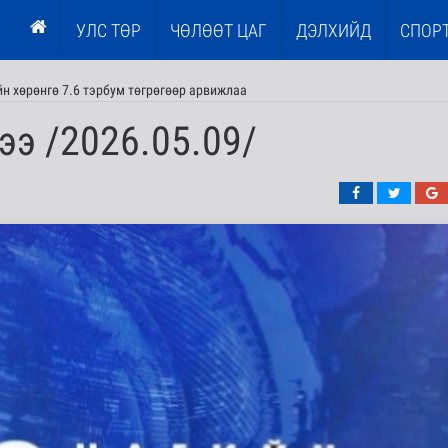
УЛС ТӨР
ЧӨЛӨӨТ ЦАГ
ДЭЛХИЙД
СПОР
н хөрөнгө 7.6 тэрбум төгрөгөөр арвижлаа
ээ /2026.05.09/