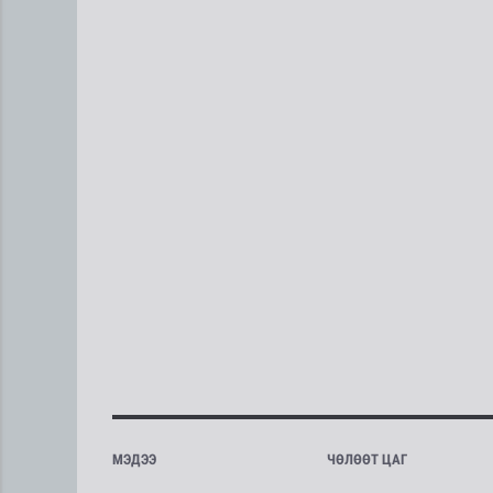
МЭДЭЭ
ЧӨЛӨӨТ ЦАГ