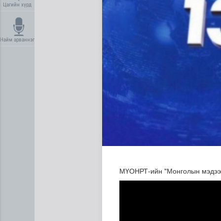
Цагийн хүрд
Найм арваннэг
Сумдын халаалтын төвүүдий
МҮОНРТ-ийн "Монголын мэдээ" 