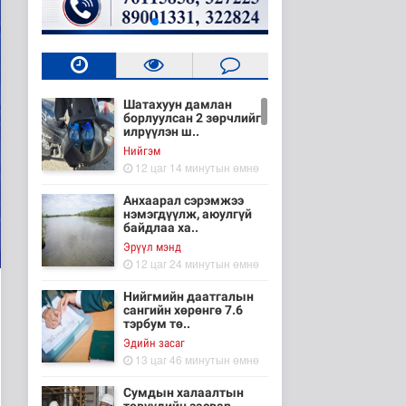
Шатахуун дамлан
борлуулсан 2 зөрчлийг
илрүүлэн ш..
Нийгэм
12 цаг 14 минутын өмнө
Анхаарал сэрэмжээ
нэмэгдүүлж, аюулгүй
байдлаа ха..
Эрүүл мэнд
12 цаг 24 минутын өмнө
Нийгмийн даатгалын
сангийн хөрөнгө 7.6
тэрбум тө..
Эдийн засаг
13 цаг 46 минутын өмнө
Сумдын халаалтын