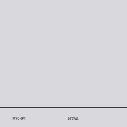
МҮОНРТ
БУСАД