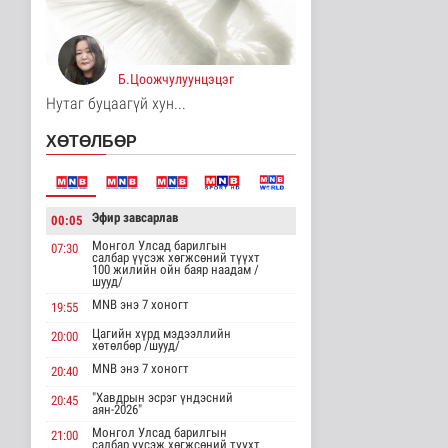
15 цаг 35 минутын өмнө
Хирошимад иргэд
Японы зэвсгийн
Б.Цоожчулуунцэцэг
экспортын бодлогы..
Дэлхийд
Нутаг буцаагүй хун...
15 цаг 47 минутын өмнө
ХӨТӨЛБӨР
Трамп Ирантай
тохиролцоонд хүрэх
шинэ гарц эрэлх..
Дэлхийд
Эфир завсарлав
00:05
15 цаг 56 минутын өмнө
Монгол Улсад барилгын
07:30
салбар үүсэж хөгжсөний түүхт
Европ даяар хэт халалт
100 жилийн ойн баяр наадам /
эрчимжиж байна
шууд/
Дэлхийд
MNB энэ 7 хоногт
19:55
15 цаг 4 минутын өмнө
Цагийн хүрд мэдээллийн
20:00
хөтөлбөр /шууд/
Голууд үертэй байна
MNB энэ 7 хоногт
20:40
Байгаль орчин
"Хавдрын эсрэг үндэсний
15 цаг 21 минутын өмнө
20:45
аян-2026"
Монгол Улсад барилгын
21:00
салбар үүсэж хөгжсөний түүхт