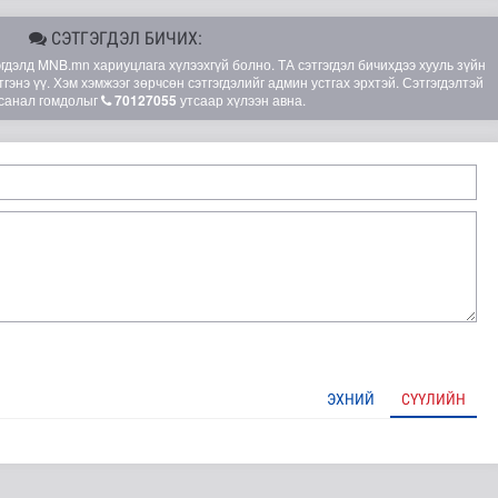
СЭТГЭГДЭЛ БИЧИХ:
элд MNB.mn хариуцлага хүлээхгүй болно. ТА сэтгэгдэл бичихдээ хууль зүйн
гэнэ үү. Хэм хэмжээг зөрчсөн сэтгэгдэлийг админ устгах эрхтэй. Сэтгэгдэлтэй
санал гомдолыг
70127055
утсаар хүлээн авна.
ЭХНИЙ
СҮҮЛИЙН