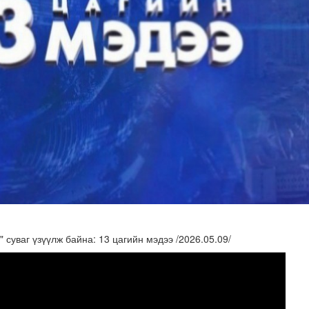
н засвар, шинэчлэлийг бүрэн хийж, хувийн хэвшил рүү м..
суваг үзүүлж байна: 13 цагийн мэдээ /2026.05.09/