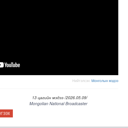
лд Канадын иргэд мод бэлтгэгчдийн замыг хааж байна
Нийтэлсэн:
Moнголын мэдээ
13 цагийн мэдээ /2026.05.09/
Mongolian National Broadcaster
ҮГЭЭХ