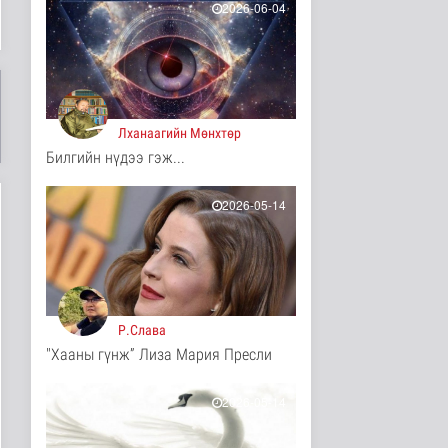
2026-06-04
Одон орны судлаачид
нарны гадаргын
хамгийн өндөр..
Дэлхийд
2 цаг 44 минутын өмнө
Лханаагийн Мөнхтөр
Боловсролын сайд
Л.Энх-Амгалан
Билгийн нүдээ гэж...
"Pearson" компани..
Улс төр
2026-05-14
2 цаг 48 минутын өмнө
Б.Сэмжидмаа:
Зөвшөөрлийн шинжтэй
103 бүртгэлээс ..
Нийгэм
2 цаг 6 минутын өмнө
Р.Слава
Төмөр замчдын
"Хааны гүнж” Лиза Мария Пресли
мэргэжлийн өдөрт
зориулсан баяр на..
2026-05-14
Нийгэм
2 цаг 25 минутын өмнө