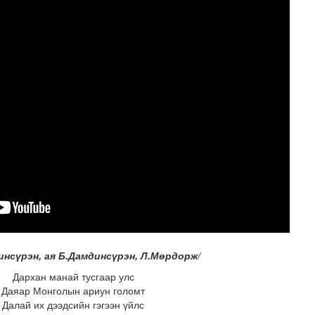
илж байна
динсүрэн, ая Б.Дамдинсүрэн, Л.Мөрдорж/
Дархан манай тусгаар улс
Даяар Монголын ариун голомт
Далай их дээдсийн гэгээн үйлс