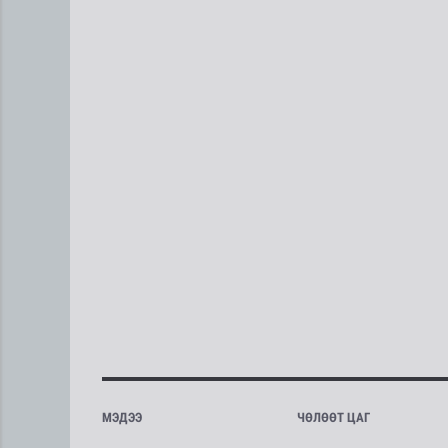
МЭДЭЭ
ЧӨЛӨӨТ ЦАГ