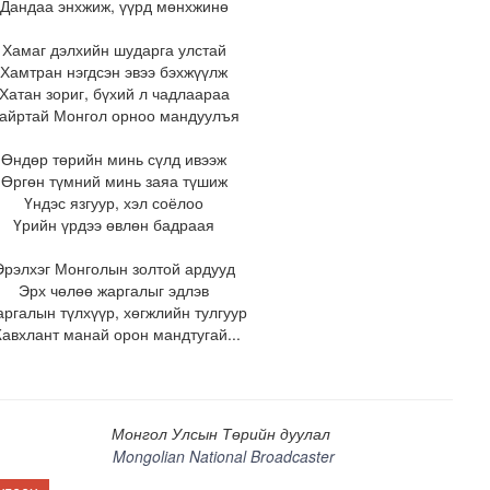
Дандаа энхжиж, үүрд мөнхжинө
Хамаг дэлхийн шударга улстай
Хамтран нэгдсэн эвээ бэхжүүлж
Хатан зориг, бүхий л чадлаараа
айртай Монгол орноо мандуулъя
Өндөр төрийн минь сүлд ивээж
Өргөн түмний минь заяа түшиж
Үндэс язгуур, хэл соёлоо
Үрийн үрдээ өвлөн бадраая
Эрэлхэг Монголын золтой ардууд
лэх үйлдвэр 34 МВт-ын хүчин чадалтайгаар ажиллана
Эрх чөлөө жаргалыг эдлэв
ргалын түлхүүр, хөгжлийн тулгуур
авхлант манай орон мандтугай...
Монгол Улсын Төрийн дуулал
Mongolian National Broadcaster