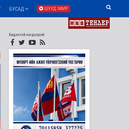
Т
БУСАД
ШУУД ЭФИР
Бидэнтэй нэгдээрэй: