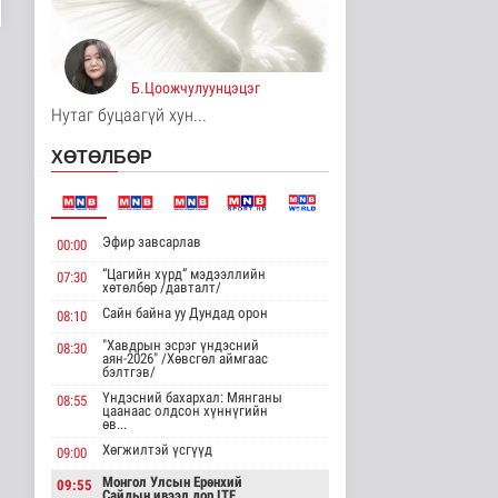
АИ-92 авсан 7000 гаруй
иргэн тухайн өдрөө
дахин ..
Нийгэм
3 цаг 49 минутын өмнө
Б.Цоожчулуунцэцэг
Нутаг буцаагүй хун...
Автомашины улсын
дугаар сондгой тоогоор
ХӨТӨЛБӨР
төгссөн ..
Нийгэм
4 цаг 54 минутын өмнө
Эфир завсарлав
УБЦТС: Өнөөдөр
00:00
цахилгаан шугам
“Цагийн хүрд” мэдээллийн
07:30
тоноглолд хийгдэх..
хөтөлбөр /давталт/
Нийгэм
Сайн байна уу Дундад орон
08:10
4 цаг 58 минутын өмнө
"Хавдрын эсрэг үндэсний
08:30
аян-2026" /Хөвсгөл аймгаас
ЦАГ АГААР:
бэлтгэв/
Улаанбаатарт өдөртөө
30 хэм дулаан
Үндэсний бахархал: Мянганы
08:55
цаанаас олдсон хүннүгийн
Байгаль орчин
өв...
4 цаг 9 минутын өмнө
Хөгжилтэй үсгүүд
09:00
Монгол Улсын Төрийн
Монгол Улсын Ерөнхий
09:55
Сайдын ивээл дор ITF