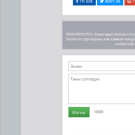
ТҮГЭЭХ
ЖИРГЭХ
Т
АНХААРУУЛГА: Уншигчдын бичсэн сэтгэгд
болон ёс суртахууны хэм хэмжээг хүндэт
холбоотой 
1000
Илгээх