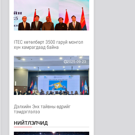
Дэлхийд
1 цаг 8 минутын өмнө
НТТТ: 11:00-16:00
цагийн хооронд
шаардлагагүй бо..
Эрүүл мэнд
1 цаг 25 минутын өмнө
ITEC хөтөлбөрт 3500 гаруй монгол
хүн хамрагдаад байна
Д.Нацагдоржийн
мэндэлсний 120
жилийн ойд зориулс..
2025-09-23
Танин мэдэхүй
2 цаг 32 минутын өмнө
Хүннүгийн язгууртны
оршуулгын дурсгалт
газрууд Ю..
Танин мэдэхүй
2 цаг 35 минутын өмнө
Дэлхийн Энх тайвны өдрийг
тэмдэглэлээ
Манай улс Польш
улстай хөдөө аж ахуйн
НИЙТЛЭЛЧИД
салбарт өр..
Улс төр
2 цаг 40 минутын өмнө