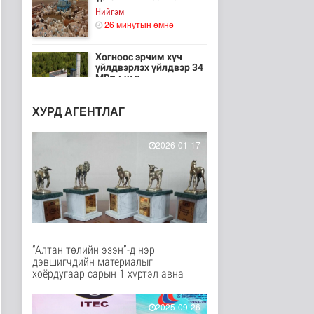
Нийгэм
26 минутын өмнө
Хогноос эрчим хүч
үйлдвэрлэх үйлдвэр 34
МВт-ын х..
Нийгэм
44 минутын өмнө
ХУРД АГЕНТЛАГ
Монелийн гудамжны
авто замыг өнөөдрөөс
2026-01-17
хааж, зас..
Нийгэм
49 минутын өмнө
Орон сууцны залиланд
3613 иргэн өртөж, 118
тэрбу..
Улс төр
“Алтан төлийн эзэн”-д нэр
1 цаг 5 минутын өмнө
дэвшигчдийн материалыг
хоёрдугаар сарын 1 хүртэл авна
Цөмийн эрчим хүчний
хөрөнгө оруулалтыг
2050 он х..
2025-09-26