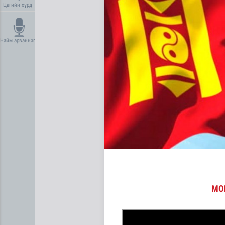
Цагийн хүрд
Найм арваннэг
Долоодугаар сард 709.503 
МО