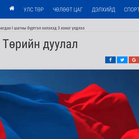
УЛС ТӨР
ЧӨЛӨӨТ ЦАГ
ДЭЛХИЙД
СПОР
агдах I шатны бүртгэл эхлэхэд 3 хоног үлдлээ
 Төрийн дуулал