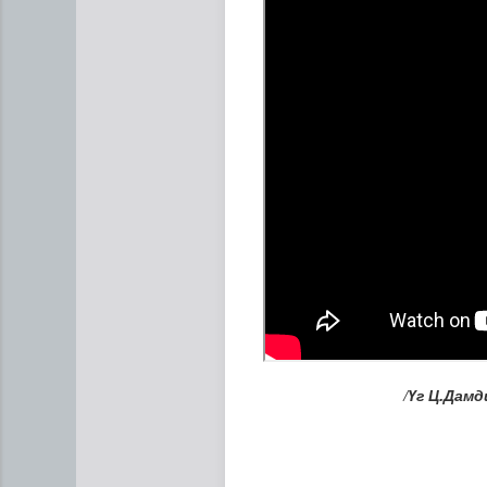
Мал угаалгын ажил үргэлж
/Үг Ц.Дам