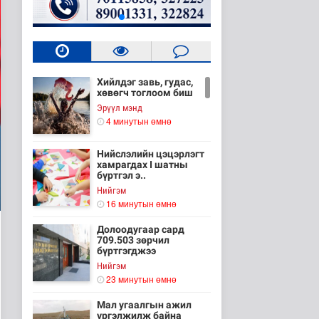
Хийлдэг завь, гудас,
хөвөгч тоглоом биш
Эрүүл мэнд
4 минутын өмнө
Нийслэлийн цэцэрлэгт
хамрагдах I шатны
бүртгэл э..
Нийгэм
16 минутын өмнө
Долоодугаар сард
709.503 зөрчил
бүртгэгджээ
Нийгэм
23 минутын өмнө
Мал угаалгын ажил
үргэлжилж байна