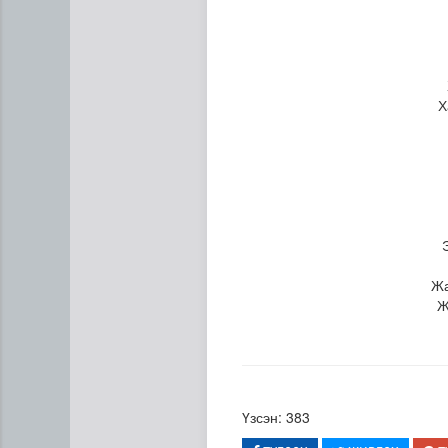
Х
Хогноос эрчим хүч үйлдвэр
Жа
Ж
Үзсэн: 383