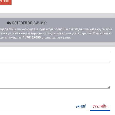
ҮГЭЭХ
СЭТГЭГДЭЛ БИЧИХ:
элд MNB.mn хариуцлага хүлээхгүй болно. ТА сэтгэгдэл бичихдээ хууль зүйн
гэнэ үү. Хэм хэмжээг зөрчсөн сэтгэгдэлийг админ устгах эрхтэй. Сэтгэгдэлтэй
санал гомдолыг
70127055
утсаар хүлээн авна.
ЭХНИЙ
СҮҮЛИЙН