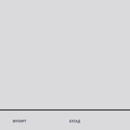
МҮОНРТ
БУСАД