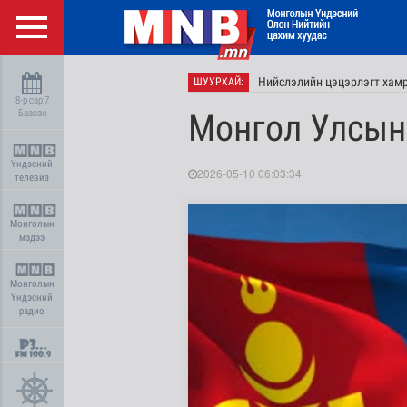
Нийслэлийн цэцэрлэгт хамр
ШУУРХАЙ:
8-р сар 7
Баасан
Монгол Улсын
Үндэсний
2026-05-10 06:03:34
телевиз
Монголын
мэдээ
Монголын
Үндэсний
радио