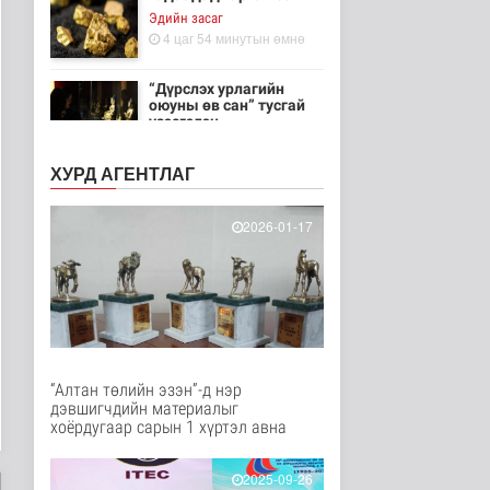
Эдийн засаг
4 цаг 54 минутын өмнө
“Дүрслэх урлагийн
оюуны өв сан” тусгай
үзэсгэлэн..
Энтертайнмент
5 цаг 44 минутын өмнө
ХУРД АГЕНТЛАГ
Олон улсын хиймэл
оюуны гуравдугаар
2026-01-17
олимпиадаас ..
Нийгэм
6 цаг 34 минутын өмнө
Цэцэрлэгийн цахим
бүртгэл маргааш
эхэлнэ
Нийгэм
“Алтан төлийн эзэн”-д нэр
6 цаг 20 минутын өмнө
дэвшигчдийн материалыг
хоёрдугаар сарын 1 хүртэл авна
Он гарсаар 43,131
суудлын автомашин
импортолжээ
2025-09-26