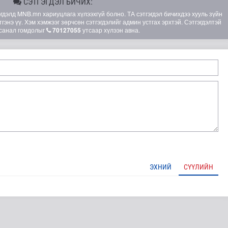
СЭТГЭГДЭЛ БИЧИХ:
элд MNB.mn хариуцлага хүлээхгүй болно. ТА сэтгэгдэл бичихдээ хууль зүйн
гэнэ үү. Хэм хэмжээг зөрчсөн сэтгэгдэлийг админ устгах эрхтэй. Сэтгэгдэлтэй
санал гомдолыг
70127055
утсаар хүлээн авна.
 маргааш эхэлнэ
ЭХНИЙ
СҮҮЛИЙН