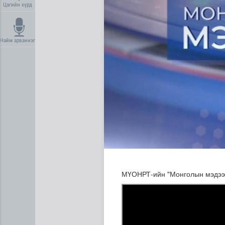
Цагийн хүрд
Найм арваннэг
Манай улс 3.10 тонн алт г
МҮОНРТ-ийн "Монголын мэдээ" 