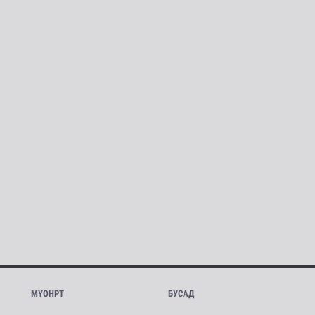
МҮОНРТ
БУСАД