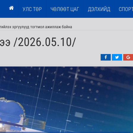
УЛС ТӨР
ЧӨЛӨӨТ ЦАГ
ДЭЛХИЙД
СПОР
гийлэх эргүүлүүд тогтмол ажиллаж байна
ээ /2026.05.10/