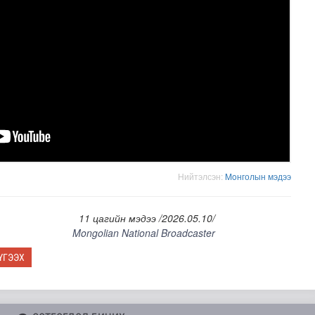
 сан” тусгай үзэсгэлэн нээгдлээ
Нийтэлсэн:
Moнголын мэдээ
11 цагийн мэдээ /2026.05.10/
Mongolian National Broadcaster
ҮГЭЭХ