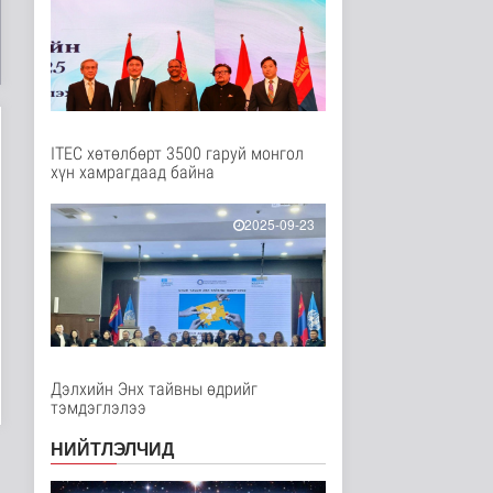
Нийгэм
6 цаг 29 минутын өмнө
"Сэлэнгэ-2026” хээрийн
сургууль амжилттай
явагда..
Нийгэм
7 цаг 14 минутын өмнө
ITEC хөтөлбөрт 3500 гаруй монгол
хүн хамрагдаад байна
Испани улс
цагаачлалын
маргааны улмаас
2025-09-23
Италиас и..
Дэлхийд
8 цаг 47 минутын өмнө
БНСУ залуу хосуудыг
гэрлэлтээ
бүртгүүлэхээс зайл..
Дэлхийд
Дэлхийн Энх тайвны өдрийг
8 цаг 50 минутын өмнө
тэмдэглэлээ
Иргэд: Хичээлийн
НИЙТЛЭЛЧИД
хэрэгслийн үнэ багагүй
нэмэгдсэ..
Нийгэм