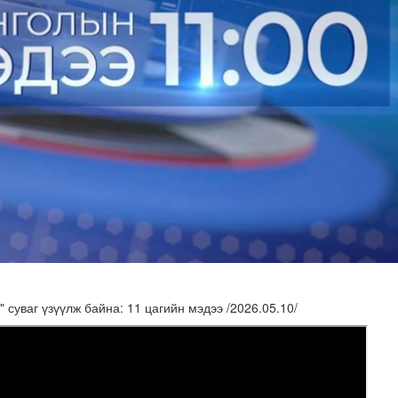
адаадад гаргажээ
суваг үзүүлж байна: 11 цагийн мэдээ /2026.05.10/