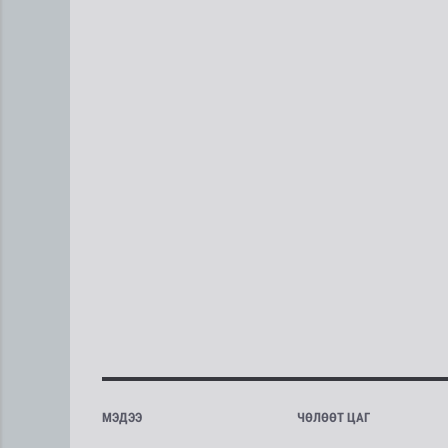
МЭДЭЭ
ЧӨЛӨӨТ ЦАГ