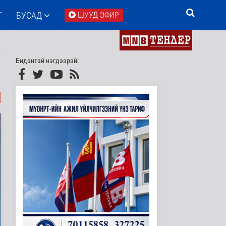
Т
БУСАД
ШУУД ЭФИР
Бидэнтэй нэгдээрэй: