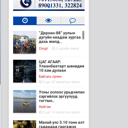
“Дархан-88” уулын
дугуйн наадам зургаа
дахь жилд..
2 цагийн өмнө
Cпорт
ЦАГ АГААР:
Улаанбаатарт шөнөдөө
10 хэм дулаан
Байгаль орчин
3 цаг 32 минутын өмнө
Усны ослоос урьдчилан
сэргийлэх эргүүлүүд
тогтмо..
Нийгэм
3 цаг 14 минутын өмнө
Манай улс 3.10 тонн алт
гадаадад гаргажээ