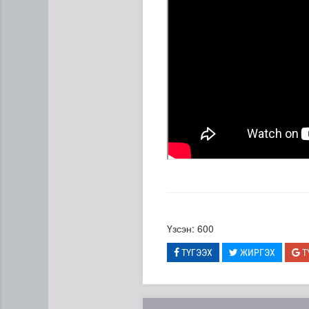
“Дүрслэх урлагийн оюуны өв
Үзсэн: 600
ТҮГЭЭХ
ЖИРГЭХ
Т