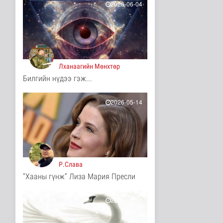
2026-06-04
8 цаг 53 минутын өмнө
Турк, Саудын Араб,
Пакистан улсууд
батлан хамгаа..
Дэлхийд
8 цаг 56 минутын өмнө
Лханаагийн Мөнхтөр
"Онцгой амралт-2026"
Билгийн нүдээ гэж...
реалити шоуны зургийг
авч э..
2026-05-14
Нийгэм
8 цаг 58 минутын өмнө
Монгол-Оросын зэвсэгт
хүчний байлдааны
буудлагат..
Нийгэм
8 цаг 1 минутын өмнө
Р.Слава
"Хааны гүнж” Лиза Мария Пресли
Цагааннуур суманд 23
мянга гаруй га талбайд
тари..
2026-05-14
Нийгэм
8 цаг 6 минутын өмнө