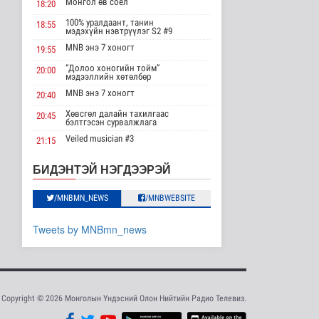
Монгол өв соёл
18:20
эрхлэгчдийг дэмжих
инкубат..
100% уралдаант, танин
18:55
мэдэхүйн нэвтрүүлэг S2 #9
Нийгэм
2026-08-08 17:16
MNB энэ 7 хоногт
19:55
“Долоо хоногийн тойм”
20:00
Сүхбаатар суманд
мэдээллийн хөтөлбөр
баригдаж буй 70 МВт-
ын хүчин ча..
MNB энэ 7 хоногт
20:40
Улс төр
Хөвсгөл далайн тахилгаас
20:45
2026-08-08 17:02
бэлтгэсэн сурвалжлага
Veiled musician #3
21:15
Газрын тосны
агуулахууд эхнээсээ
“Inda house 1” МУСК
22:00
БИДЭНТЭЙ НЭГДЭЭРЭЙ
ашиглалтад орох..
“Гэрэлтэй цонх” үдшийн
23:35
Улс төр
хөтөлбөр
2026-08-08 15:56
/MNBMN_NEWS
/MNBWEBSITE
ЦАГ АГААР:
Tweets by MNBmn_news
Улаанбаатарт шөнөдөө
21 хэм дулаан
Байгаль орчин
2026-08-08 15:01
Хүүхдийн эрүүл,
Copyright © 2026 Монголын Үндэсний Олон Нийтийн Радио Телевиз.
аюулгүй орчинд