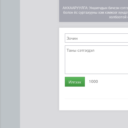
АНХААРУУЛГА: Уншигчдын бичсэн сэтгэгд
болон ёс суртахууны хэм хэмжээг хүндэт
холбоотой 
Цэцэрлэгийн цахим бүртгэл
1000
Илгээх