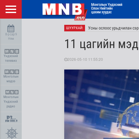
Усны ослоос урьдчилан сэр
ШУУРХАЙ:
8-р сар 9
Ням
11 цагийн мэд
Үндэсний
2026-05-10 11:55:20
телевиз
Монголын
мэдээ
Монголын
Үндэсний
радио