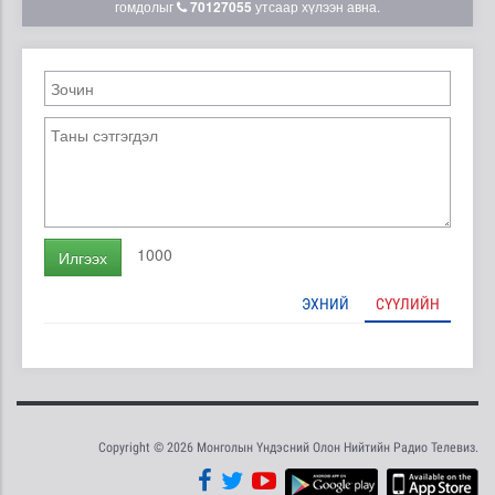
гомдолыг
70127055
утсаар хүлээн авна.
1000
Илгээх
ЭХНИЙ
СҮҮЛИЙН
Copyright © 2026 Монголын Үндэсний Олон Нийтийн Радио Телевиз.