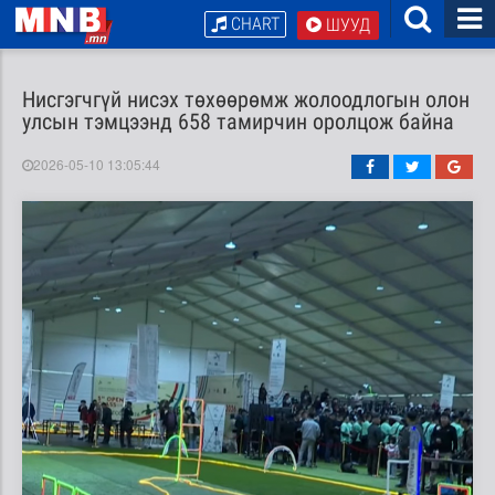
CHART
ШУУД
Нисгэгчгүй нисэх төхөөрөмж жолоодлогын олон
улсын тэмцээнд 658 тамирчин оролцож байна
2026-05-10 13:05:44