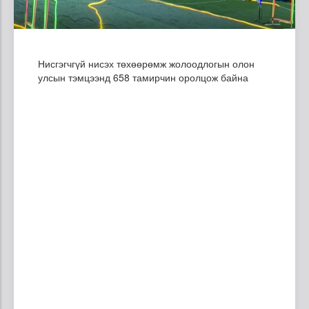
Нисгэгчгүй нисэх төхөөрөмж жолоодлогын олон
улсын тэмцээнд 658 тамирчин оролцож байна