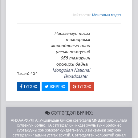
Нийтэлсэн:
Moнголын мэдээ
Нисгэгчгүй нисэх
төхөөрөмж
жолоодлогын олон
улсын тэмцээнд
658 тамирчин
оролцож байна
Mongolian National
Үзсэн: 434
Broadcaster
ТҮГЭЭХ
ЖИРГЭХ
ТҮГЭЭХ
СЭТГЭГДЭЛ БИЧИХ:
АНХААРУУЛГА: Уншигчдын бичсэн сэтгэгдэлд MNB.mn хариуцлага
хүлээхгүй болно. ТА сэтгэгдэл бичихдээ хууль зүйн болон ёс
суртахууны хэм хэмжээг хүндэтгэнэ үү. Хэм хэмжээг зөрчсөн
сэтгэгдэлийг админ устгах эрхтэй. Сэтгэгдэлтэй холбоотой санал