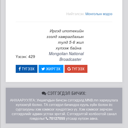
Нийтэлсэн:
Moнголын мэдээ
Иргэд ипотекийн
зээлд хамрагдахын
тулд 5-6 жил
хүлээж байна
Mongolian National
Үзсэн: 429
Broadcaster
ТҮГЭЭХ
ЖИРГЭХ
ТҮГЭЭХ
СЭТГЭГДЭЛ БИЧИХ:
АНХААРУУЛГА: Уншигчдын бичсэн сэтгэгдэлд MNB.mn хариуцлага
хүлээхгүй болно. ТА сэтгэгдэл бичихдээ хууль зүйн болон ёс
суртахууны хэм хэмжээг хүндэтгэнэ үү. Хэм хэмжээг зөрчсөн
сэтгэгдэлийг админ устгах эрхтэй. Сэтгэгдэлтэй холбоотой санал
гомдолыг
70127055
утсаар хүлээн авна.