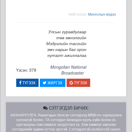
Нийтэлсэн:
Moнголын мэдээ
Улсын гуравдугаар
төв эмнэлгийн
Мэдрэлийн тасгийн
эмч нарын баг орон
нутагт ажиллалаа
Mongolian National
Үзсэн: 379
Broadcaster
ТҮГЭЭХ
ЖИРГЭХ
ТҮГЭЭХ
СЭТГЭГДЭЛ БИЧИХ:
АНХААРУУЛГА: Уншигчдын бичсэн сэтгэгдэлд MNB.mn хариуцлага
хүлээхгүй болно. ТА сэтгэгдэл бичихдээ хууль зүйн болон ёс
суртахууны хэм хэмжээг хүндэтгэнэ үү. Хэм хэмжээг зөрчсөн
сэтгэгдэлийг админ устгах эрхтэй. Сэтгэгдэлтэй холбоотой санал