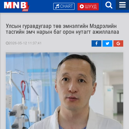
CHART
ШУУД
Улсын гуравдугаар төв эмнэлгийн Мэдрэлийн
тасгийн эмч нарын баг орон нутагт ажиллалаа
2026-05-12 11:37:41