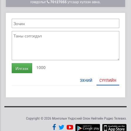
гомдолыг
70127055
утсаар хүлээн авна.
1000
Илгээх
ЭХНИЙ
СҮҮЛИЙН
Copyright © 2026 Монголын Үндэсний Олон Нийтийн Радио Телевиз.