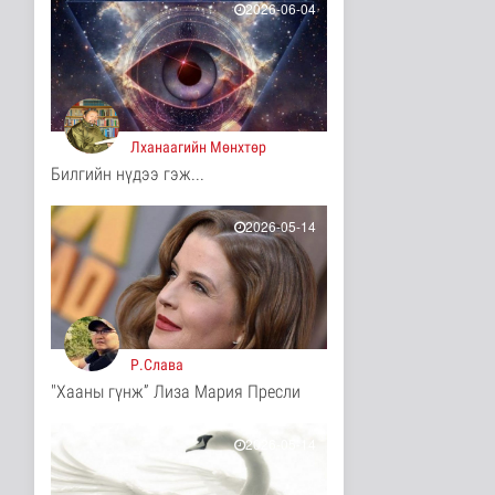
4 цаг 47 минутын өмнө
2026-06-04
МҮОНРТ-ийн Үндэсний
зөвлөлийн даргаар
Н.Монсор д..
Нийгэм
4 цаг 51 минутын өмнө
Лханаагийн Мөнхтөр
АНУ полисиликон
Билгийн нүдээ гэж...
бүтээгдэхүүнд 15
хувийн тариф но..
Дэлхийд
2026-05-14
4 цаг 56 минутын өмнө
Торгоны замын цуваа
6000 гаруй километр
зам туул..
Байгаль орчин
4 цаг 59 минутын өмнө
Р.Слава
"Хааны гүнж” Лиза Мария Пресли
"ДЦС-3” ТӨХК-ийн нэн
шаардлагатай
“Турбингенерат..
2026-05-14
Улс төр
4 цаг 14 минутын өмнө