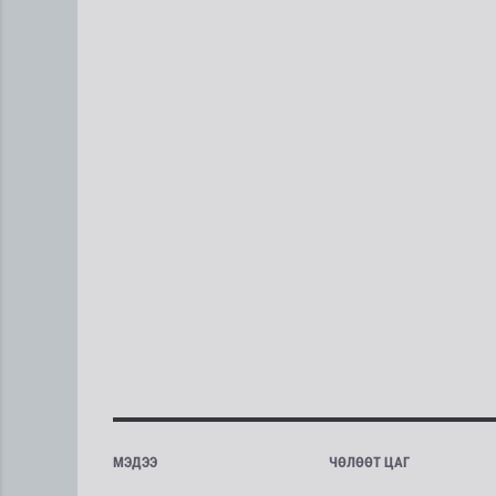
МЭДЭЭ
ЧӨЛӨӨТ ЦАГ