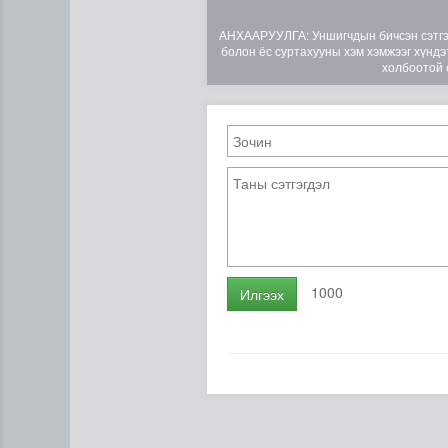
АНХААРУУЛГА: Уншигчдын бичсэн сэтгэгд
болон ёс суртахууны хэм хэмжээг хүндэт
холбоотой 
Бамбай хоншоорт могойд х
1000
Илгээх