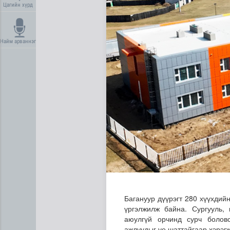
Цагийн хүрд
Найм арваннэг
Ерөнхий сайд БНХАУ-аас сар
Багануур дүүрэгт 280 хүүхдий
үргэлжилж байна. Сургууль, 
аюулгүй орчинд сурч боловс
ажлуудыг үе шаттайгаар хэрэг