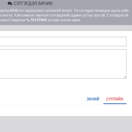
СЭТГЭГДЭЛ БИЧИХ:
элд MNB.mn хариуцлага хүлээхгүй болно. ТА сэтгэгдэл бичихдээ хууль зүйн
гэнэ үү. Хэм хэмжээг зөрчсөн сэтгэгдэлийг админ устгах эрхтэй. Сэтгэгдэлтэй
санал гомдолыг
70127055
утсаар хүлээн авна.
атгуулахаас сэрэмжлээрэй
ЭХНИЙ
СҮҮЛИЙН