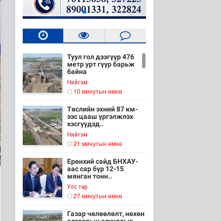
Туул гол дээгүүр 476
метр урт гүүр барьж
байна
Нийгэм
10 минутын өмнө
Төслийн эхний 87 км-
ээс цааш үргэлжлэх
хэсгүүдэд..
Нийгэм
21 минутын өмнө
Ерөнхий сайд БНХАУ-
аас сар бүр 12-15
мянган тонн..
Улс төр
27 минутын өмнө
Газар чөлөөлөлт, нөхөн