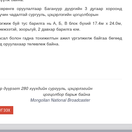
хөрөнгө оруулалтаар Багануур дүүргийн 3 дугаар хороонд
хүчин чадалтай сургууль, цэцэрлэгийн цогцолборын
эгжиж буй тус барилга нь А, Б, В блок бүхий 17.4м х 24.0м,
эмжээтэй, зоорьгүй, 2 давхар барилга юм.
сал болон гадна тохижилтын ажил үргэлжилж байгаа бөгөөд
д оруулахаар төлөвлөж байна.
говрын асуудлыг хуулийн хүрээнд шийднэ
р дүүрэгт 280 хүүхдийн сургууль, цэцэрлэгийн
цогцолбор барьж байна
Mongolian National Broadcaster
ҮГЭЭХ