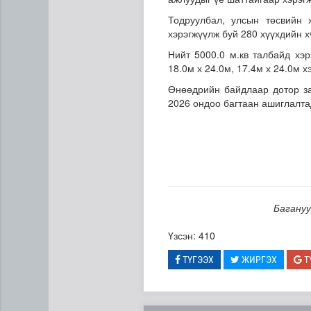
Тодруулбал, улсын төсвийн 
хэрэгжүүлж буй 280 хүүхдийн 
Нийт 5000.0 м.кв талбайд хэр
18.0м х 24.0м, 17.4м х 24.0м х
Өнөөдрийн байдлаар дотор за
2026 ондоо багтаан ашиглалта
Газар чөлөөлөлт, нөхөн ол
Багануу
Үзсэн: 410
ТҮГЭЭХ
ЖИРГЭХ
Т