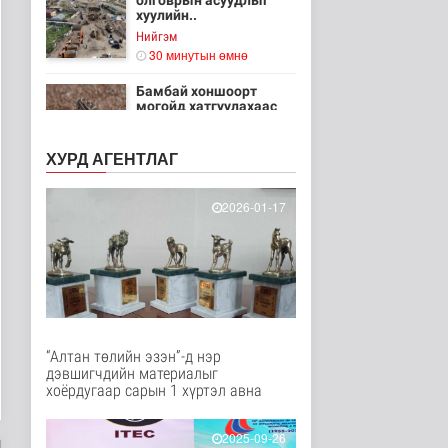
олговрын асуудлыг
хуулийн..
Нийгэм
30 минутын өмнө
Бамбай хоншоорт
могойд хатгуулахаас
сэрэмжлээрэй
Эрүүл мэнд
ХУРД АГЕНТЛАГ
3 цаг 37 минутын өмнө
Ц.Идэрбат: Мал
2026-01-17
эмнэлгийн салбарын
өрсөлдөх чадва..
Нийгэм
3 цаг 46 минутын өмнө
Геологи, хайгуулын
салбарт “Oxus Metals
AI” комп..
“Алтан төлийн эзэн”-д нэр
3 цагийн өмнө
Улс төр
дэвшигчдийн материалыг
хоёрдугаар сарын 1 хүртэл авна
COP17 хурлын үеэр
"Нарантуул",
"Дүнжингарав" худ..
2025-09-26