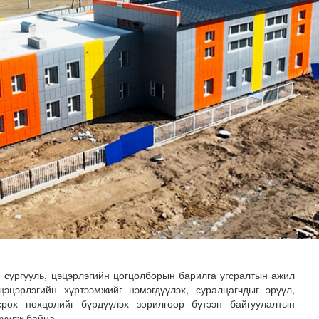
 бүр 12-15 мянган тонн АИ-92 автобензин тогтмол нийл..
н сургууль, цэцэрлэгийн цогцолборын барилга угсралтын ажил
цэцэрлэгийн хүртээмжийг нэмэгдүүлэх, суралцагчдыг эрүүл,
рох нөхцөлийг бүрдүүлэх зорилгоор бүтээн байгуулалтын
жүүлж байна.