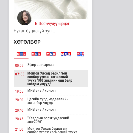
“Цааснаас чөлөөлье”
зөвлөлдөх хэлэлцүүлэг
боллоо
Улс төр
Б.Цоожчулуунцэцэг
4 цаг 16 минутын өмнө
Нутаг буцаагүй хун...
“Нүүрс-пиролизын
үйлдвэр” төслийн
ХӨТӨЛБӨР
чиглэл, хамтын..
Нийгэм
4 цаг 19 минутын өмнө
Эфир завсарлав
00:05
ЦАГ АГААР:
Улаанбаатарт өдөртөө
Монгол Улсад барилгын
07:30
32 хэм дулаан
салбар үүсэж хөгжсөний
түүхт 100 жилийн ойн баяр
Байгаль орчин
наадам /шууд/
4 цаг 24 минутын өмнө
MNB энэ 7 хоногт
19:55
"Цагийн хүрд"
Цагийн хүрд мэдээллийн
20:00
хөтөлбөр /шууд/
мэдээллийн хөтөлбөр
/2026.08.07/
MNB энэ 7 хоногт
20:40
Нийгэм
"Хавдрын эсрэг үндэсний
5 цаг 30 минутын өмнө
20:45
аян-2026"
Монгол Улсад барилгын
21:00
Монгол Улсын Төрийн
салбар үүсэж хөгжсөний түүхт