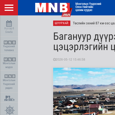
Төслийн эхний 87 км-ээс ц
ШУУРХАЙ:
8-р сар 8
Бямба
Багануур дүүр
цэцэрлэгийн 
Үндэсний
телевиз
2026-05-12 15:46:58
Монголын
мэдээ
Монголын
Үндэсний
радио