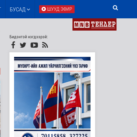
Т
БУСАД
ШУУД ЭФИР
Бидэнтэй нэгдээрэй: