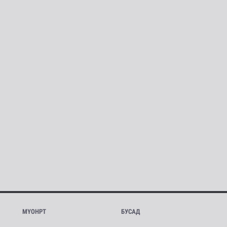
МҮОНРТ
БУСАД