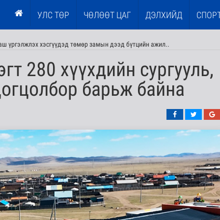
УЛС ТӨР
ЧӨЛӨӨТ ЦАГ
ДЭЛХИЙД
СПОР
ааш үргэлжлэх хэсгүүдэд төмөр замын дээд бүтцийн ажил..
эгт 280 хүүхдийн сургууль,
цогцолбор барьж байна