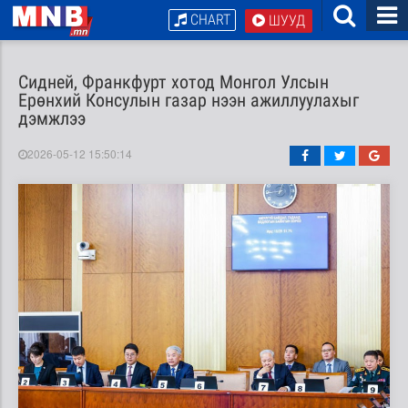
CHART
ШУУД
Сидней, Франкфурт хотод Монгол Улсын
Ерөнхий Консулын газар нээн ажиллуулахыг
дэмжлээ
2026-05-12 15:50:14