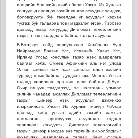
иргэдийн Ерөнхийлөгчийн болон Улсын Их Хурлын
сонгуульд оролцох эрхийг хангах асуудлыг хөндөж,
боловсруулж буй төсөлдөө уг асуудлыг хэрхэн
тусгаж буй талаараа товч мэдээлэл өгсөн. Тэрбээр
цаашид ямар хотуудад Дипломат төлөөлөгчийн
газрыг нээх шаардлага байгаа талаар асуулаа.
Б.Батцэцэг сайд хариулахдаа Холбооны Бүгд
Найрамдах Бразил Улс, Испанийн Хаант Улс,
Ирланд Улсад консулын газар нээх шаардлага
байгааг хэлж, Өмнөд Африкийн аль нэг улсад
Элчин сайдын яам нээх саналыг олон жилийн
туршид ярьж байгааг дурдсан юм. Монгол Улсын
гадаад харилцаа өргөжин тэлж байгааг Д.Бум-
Очир гишүүн тэмдэглээд, эл шалтгааны улмаас
хилийн чанадад ажиллах Дипломат төлөөлөгчийн
газрыг шинээр нээх асуудлыг дэмжихээ
илэрхийлсэн. Улсын Их Хурлын гишүүн Ч.Анар
цаашид хоёр улсын эдийн засгийн хамтын
ажиллагааг өргөжүүлэх агуулгаар гадаад
харилцааг хөгжүүлэх, Дипломат төлөөлөгчийн
газрыг шинээр нээхдээ энэ төрлийн ач холбогдлыг
чухалчлах шаардлагын талаар байр сууриа