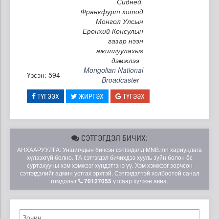
Сидней,
Франкфурт хотод
Монгол Улсын
Ерөнхий Консулын
газар нээн
ажиллуулахыг
дэмжлээ
Mongolian National
Үзсэн: 594
Broadcaster
ТҮГЭЭХ
ЖИРГЭХ
ТҮГЭЭХ
СЭТГЭГДЭЛ БИЧИХ:
АНХААРУУЛГА: Уншигчдын бичсэн сэтгэгдэлд MNB.mn хариуцлага
хүлээхгүй болно. ТА сэтгэгдэл бичихдээ хууль зүйн болон ёс
суртахууны хэм хэмжээг хүндэтгэнэ үү. Хэм хэмжээг зөрчсөн
сэтгэгдэлийг админ устгах эрхтэй. Сэтгэгдэлтэй холбоотой санал
гомдолыг
70127055
утсаар хүлээн авна.