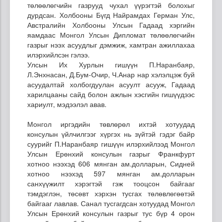
төлөөлөгчийн газрууд чухал үүрэгтэй болохыг
дурдсан. Холбооны Бүгд Найрамдах Герман Улс,
Австралийн Холбооны Улсын Гадаад хэргийн
яамдаас Монгол Улсын Дипломат төлөөлөгчийн
газрыг нээх асуудлыг дэмжиж, хамтран ажиллахаа
илэрхийлсэн гэлээ.
Улсын Их Хурлын гишүүн П.Наранбаяр,
Л.Энхнасан, Д.Бум-Очир, Ч.Анар нар хэлэлцэж буй
асуудалтай холбогдуулан асуулт асууж, Гадаад
харилцааны сайд болон ажлын хэсгийн гишүүдээс
хариулт, мэдээлэл авав.
Монгол иргэдийн төвлөрөл ихтэй хотуудад
консулын үйлчилгээг хүргэх нь зүйтэй гэдэг байр
суурийг П.Наранбаяр гишүүн илэрхийлээд Монгол
Улсын Ерөнхий консулын газрыг Франкфурт
хотноо нээхэд 606 мянган ам.долларын, Сидней
хотноо нээхэд 597 мянган ам.долларын
санхүүжилт хэрэгтэй гэж тооцсон байгааг
тэмдэглэн, төсөвт хэрхэн тусгах төлөвлөгөөтэй
байгааг лавлав. Санал тусгагдсан хотуудад Монгол
Улсын Ерөнхий консулын газрыг тус бүр 4 орон