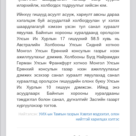
илэрхийлж, холбогдох тодруулгыг хийсэн юм.
Ийнхүү гишүүд асуулт асууж, хариулт авсны дараа
хэлэлцэж буй асуудалтай холбогдуулан үг хэлэх
шаардлагагүй хэмээн үзсэн тул санал хураалт
явуулав. Байнгын хорооны хуралдаанд оролцсон
Улсын Их Хурлын 17 гишүүний 58.5 хувь нь
Австралийн Холбооны Улсын Сидней хотноо
Монгол Улсын Ерөнхий консулын газрыг нээн
ажиллуулахыг дэмжив. Холбооны Бүгд Найрамдах
Герман Улсын Франкфурт хотноо Монгол Улсын
Ерөнхий консулын газар нээн ажиллуулахыг
дэмжих эсэхээр санал хураалт явуулахад санал
хураалтад оролцсон гишүүдийн олонх буюу Улсын
Их Хурлын 10 гишүүн дэмжсэн. Иймд энэ
асуудлаарх Байнгын хорооны хуралдааны
тэмдэглэл болон санал, дүгнэлтийг Засгийн газарт
хүргүүлэхээр тогтов.
Нийтэлсэн:
УИХ-ын Тамгын газрын Хэвлэл мэдээлэл, олон
нийттэй харилцах хэлтэс