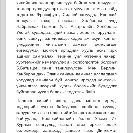
хилийн чанадад оршин сууж байгаа монголчуудын
тоогоор гуравдугаарт жагсах үзүүлэлт хэмээн сайд
тодотгов. Франкфурт, Сидней хотуудад Ерөнхий
консулын газар нээснээр Холбооны Бүгд
Найрамдах Герман Улс, Австралийн Холбооны
Улстай худалдаа, эдийн засаг, хөрөнгө оруулалт,
банк, санхүү, аж үйлдвэр, хөдөө аж ахуй, хөнгөн
үйлдвэрийн чиглэлийн хамтын ажиллагааг
өргөжүүлэх, монгол иргэдийн хууль ёсны эрх
ашгийг хамгаалах, төрийн үйлчилгээний чанар,
хүртээмжийг нэмэгдүүлэх ач холбогдолтой болохыг
Б.Батцэцэг сайд танилцуулсан. Мөн Берлин,
Канберра дахь Элчин сайдын яамнаас алслагдмал
хотуудад амьдарч буй монгол иргэдэд консулын
үйлчилгээг шуурхай хүргэх боломжийг бүрдүүлж
буйгаараа чухал болохыг тодотгож байв.
Цаашид хилийн чанад дахь монгол иргэд,
тэдгээрийн үүсгэн байгуулсан холбоод, хүүхэд,
залууст чиглэсэн олон нийтийн арга хэмжээ зохион
байгуулах, Ерөнхийлөгчийн болон Улсын Их
Хурлын сонгуульд санал өгөх эрхээ эдлэх
боломжоор хангахад шинээр нээх Дипломат