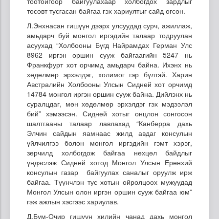
тоотойгоор байгуулахаар холбогдох зардлыг
төсөвт тусгасан байгаа гэх хариултыг сайд өгсөн.
Л.Энхнасан гишүүн дээрх улсуудад сурч, ажиллаж,
амьдарч буй монгол иргэдийн талаар тодруулан
асуухад “Холбооны Бүгд Найрамдах Герман Улс
8962 иргэн оршин сууж байгаагийн 5247 нь
Франкфурт хот орчимд амьдарч байна. Ихэнх нь
хөдөлмөр эрхэлдэг, холимог гэр бүлтэй. Харин
Австралийн Холбооны Улсын Сидней хот орчимд
14784 монгол иргэн оршин сууж байна. Дийлэнх нь
суралцдаг, мөн хөдөлмөр эрхэлдэг гэх мэдээлэл
бий” хэмээсэн. Сидней хотыг онцлон сонгосон
шалтгааны талаар лавлахад “Канберра дахь
Элчин сайдын яамнаас жилд авдаг консулын
үйлчилгээ болон монгол иргэдийн гэмт хэрэг,
зөрчилд холбогдож байгаа нөхцөл байдлыг
үндэслэж Сидней хотод Монгол Улсын Ерөнхий
консулын газар байгуулах саналыг оруулж ирж
байгаа. Түүнчлэн тус хотын ойролцоох мужуудад
Монгол Улсын олон иргэн оршин сууж байгаа юм”
гэж ажлын хэсгээс хариулав.
Д.Бум-Очир гишүүн хилийн чанад дахь монгол