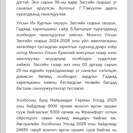
дэгтэй. Энэ сарын 06-ны өдөр Засгийн газраас уг
саналыг ирүүлсэн болохыг Г.Тэмүүлэн дарга
хуралдаанд танилцуулав.
Улсын Их Хурлын гишүүн, Засгийн газрын гишүүн,
Гадаад харилцааны сайд Б.Батцэцэг хуралдаанд
холбогдох танилцуулгыг хийлээ. Монгол Улсын
Засгийн газрын 2024-2028 оны үйл ажиллагааны
хөтөлбөрт тусгагдсан зорилтын хүрээнд дээрх хоёр
хотод Монгол Улсын Ерөнхий консулын газар нээн
ажиллуулах асуудлаар холбогдох судалгааг
хийжээ. Засгийн газар энэ оны 03 дугаар сарын
25-ны өдрийн хуралдаанаар уг саналыг хэлэлцэн
дэмжсэн бөгөөд холбогдох зардлыг Гадаад
харилцааны яамны батлагдсан төсвийн багцад
багтаан санхүүжүүлэхээр тусгажээ.
Холбооны Бүгд Найрамдах Герман Улсад 2025
оны байдлаар 9000 орчим монгол иргэн оршин
сууж байгаагаас 5300 орчим нь Франкфурт хотын
ойролцоох таван мужид амьдарч байгаа аж.
Австралийн Холбооны Улсад 2025 оны байдлаар
24650 гаруй монгол иргэн оршин сууж байгаа нь