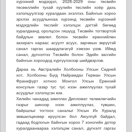
хүрээний мэдэгдэл, 2028-2029 оны төсвийн
төсөөллийн тухай хуулийн төслийн хоёр дахь
хэлэлцүүлгээр хуралдаан эхэллээ. Байнгын хороо
эрхлэх асуудлынхаа хүрээнд төсвийн хүрээний
мэдэгдлийн төслийг хэлэлцэх дэгтэй бөгөөд
хуралдаанд оролцсон гишүүд Төсвийн тогтвортой
байдлын зөвлөл болон төсвийн ерөнхийлөн
захирагч нараас асуулт асуух, зарчмын зөрүүтэй
санал гаргах шаардлагагүй хэмээн үзэв. Иймд
санал, дүгнэлтээ Төсвийн болон Эдийн засгийн
байнгын хороодод хүргүүлэхээр шийдвэрлэв.
Дараа нь Австралийн Холбооны Улсын Сидней
хот, Холбооны Бүгд Найрамдах Герман Улсын
Франкфурт хотноо Монгол Улсын Ерөнхий
консулын газар тус тус нээн ажиллуулах тухай
асуудлыг хэлэлцсэн юм.
Хилийн чанадад ажиллах Дипломат төлөөлөгчийн
газрыг шинээр нээн ажиллуулах, түвшин,
байршлыг тогтоох саналыг Улсын Их Хуралд
зөвшилцөхөөр ирүүлсэн бол Аюулгүй байдал,
гадаад бодлогын байнгын хороо 7 хоногийн дотор
хуралдаанаараа хэлэлцэж санал, дүгнэлт гаргах