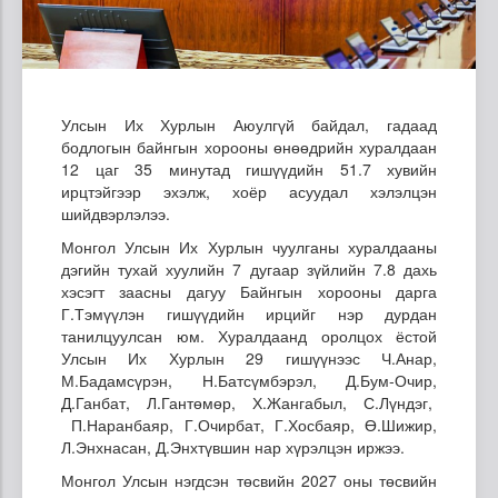
Улсын Их Хурлын Аюулгүй байдал, гадаад
бодлогын байнгын хорооны өнөөдрийн хуралдаан
12 цаг 35 минутад гишүүдийн 51.7 хувийн
ирцтэйгээр эхэлж, хоёр асуудал хэлэлцэн
шийдвэрлэлээ.
Монгол Улсын Их Хурлын чуулганы хуралдааны
дэгийн тухай хуулийн 7 дугаар зүйлийн 7.8 дахь
хэсэгт заасны дагуу Байнгын хорооны дарга
Г.Тэмүүлэн гишүүдийн ирцийг нэр дурдан
танилцуулсан юм. Хуралдаанд оролцох ёстой
Улсын Их Хурлын 29 гишүүнээс Ч.Анар,
М.Бадамсүрэн, Н.Батсүмбэрэл, Д.Бум-Очир,
Д.Ганбат, Л.Гантөмөр, Х.Жангабыл, С.Лүндэг,
П.Наранбаяр, Г.Очирбат, Г.Хосбаяр, Ө.Шижир,
Л.Энхнасан, Д.Энхтүвшин нар хүрэлцэн иржээ.
Монгол Улсын нэгдсэн төсвийн 2027 оны төсвийн