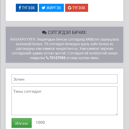
ТҮГЭЭХ
ЖИРГЭХ
ТҮГЭЭХ
СЭТГЭГДЭЛ БИЧИХ:
АНХААРУУЛГА: Уншигчдын бичсэн сэтгэгдэлд MNB.mn хариуцлага
хүлээхгүй болно. ТА сэтгэгдэл бичихдээ хууль зүйн болон ёс
суртахууны хэм хэмжээг хүндэтгэнэ үү. Хэм хэмжээг зөрчсөн
сэтгэгдэлийг админ устгах эрхтэй. Сэтгэгдэлтэй холбоотой санал
гомдолыг
70127055
утсаар хүлээн авна.
1000
Илгээх