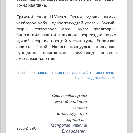
15-нд хаагдана.
Ерөнхий сайд Н.Учрал Эрчим хүчний яамны
холбогдох албан тушаалтнуудтай уулзаж, Засгийн
газрын тогтоолоор өгсөн үүрэг даалгаврын
биелэлтийн явцтай танилцаж, сэргээгдэх эрчим
хүчний асар их нөөцтэй улсын хувьд боломжоо
ашиглах ёстой. Нарны станцуудыг төлөвлөсөн
хугацаанд ашиглалтад оруулахад анхаарч
ажиллахыг даалгав.
Нийтэлсэн:
Монгол Улсын Ерөнхийлөгчийн Тамгын газрын
Хэвлэл мэдээллийн алба
Сэргээгдэх эрчим
хүчний салбарт
сонгон
шалгаруулалт
зарлалаа
Mongolian National
Үзсэн: 590
Broadcaster