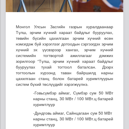
Монгол Улсын Засгийн газрын хуралдаанаар
Түлш, эрчим хүчний хараат байдлыг бууруулах,
төвийн бүсийн цахилгаан эрчим хүчний өсөн
нэмэгдэж буй хэрэглээг дотоодын сэргээгдэх эрчим
хүчний эх үүсвэрээр хангах, эрчим хүчний
системийн тогтвортой ажиллагааг дэмжих
зорилгоор “Түлш, эрчим хүчний хараат байдлыг
бууруулах тухай тогтоол баталсан. Дээрх
тогтоолын хүрээнд таван байршилд нарны
цахилгаан станц болон батарей хуримтлуурын
систем бүхий төслүүдийг хэрэгжүүлнэ.
-Говьсүмбэр аймаг, Сүмбэр сум 50 МВт
нарны станц, 30 МВт / 100 МВт.ц батарей
хуримтлуур
-Дундговь аймаг, Сайнцагаан сум 50 МВт
нарны станц, 30 МВт / 100 МВт.ц батарей
хуримтлуур