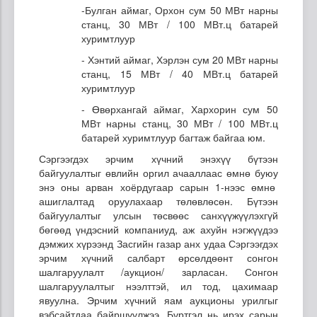
-Булган аймаг, Орхон сум 50 МВт нарны
станц, 30 МВт / 100 МВт.ц батарей
хуримтлуур
- Хэнтий аймаг, Хэрлэн сум 20 МВт нарны
станц, 15 МВт / 40 МВт.ц батарей
хуримтлуур
- Өвөрхангай аймаг, Хархорин сум 50
МВт нарны станц, 30 МВт / 100 МВт.ц
батарей хуримтлуур багтаж байгаа юм.
Сэргээгдэх эрчим хүчний энэхүү бүтээн
байгуулалтыг өвлийн оргил ачааллаас өмнө буюу
энэ оны арван хоёрдугаар сарын 1-нээс өмнө
ашиглалтад оруулахаар төлөвлөсөн. Бүтээн
байгуулалтыг улсын төсвөөс санхүүжүүлэхгүй
бөгөөд үндэсний компаниуд, аж ахуйн нэгжүүдээ
дэмжих хүрээнд Засгийн газар анх удаа Сэргээгдэх
эрчим хүчний салбарт өрсөлдөөнт сонгон
шалгаруулалт /аукцион/ зарласан. Сонгон
шалгаруулалтыг нээлттэй, ил тод, цахимаар
явуулна. Эрчим хүчний яам аукционы урилгыг
вэбсайтдаа байршуулжээ. Бүртгэл нь ирэх сарын