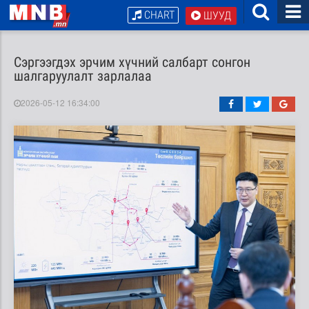
CHART
ШУУД
Сэргээгдэх эрчим хүчний салбарт сонгон
шалгаруулалт зарлалаа
2026-05-12 16:34:00