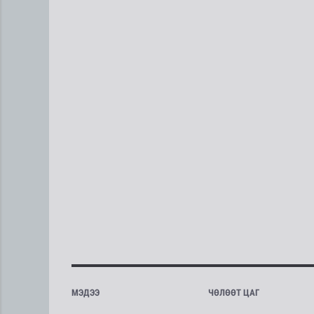
МЭДЭЭ
ЧӨЛӨӨТ ЦАГ