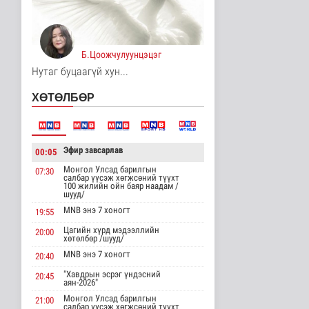
14 цаг 55 минутын өмнө
Хирошимад иргэд
Японы зэвсгийн
Б.Цоожчулуунцэцэг
экспортын бодлогы..
Дэлхийд
Нутаг буцаагүй хун...
14 цаг 7 минутын өмнө
ХӨТӨЛБӨР
Трамп Ирантай
тохиролцоонд хүрэх
шинэ гарц эрэлх..
Дэлхийд
Эфир завсарлав
00:05
14 цаг 15 минутын өмнө
Монгол Улсад барилгын
07:30
салбар үүсэж хөгжсөний түүхт
Европ даяар хэт халалт
100 жилийн ойн баяр наадам /
эрчимжиж байна
шууд/
Дэлхийд
MNB энэ 7 хоногт
19:55
14 цаг 23 минутын өмнө
Цагийн хүрд мэдээллийн
20:00
хөтөлбөр /шууд/
Голууд үертэй байна
MNB энэ 7 хоногт
20:40
Байгаль орчин
"Хавдрын эсрэг үндэсний
15 цаг 41 минутын өмнө
20:45
аян-2026"
Монгол Улсад барилгын
21:00
салбар үүсэж хөгжсөний түүхт