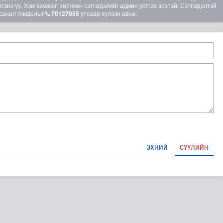
гэнэ үү. Хэм хэмжээг зөрчсөн сэтгэгдэлийг админ устгах эрхтэй. Сэтгэгдэлтэй
санал гомдолыг
70127055
утсаар хүлээн авна.
лд Канадын иргэд мод бэлтгэгчдийн замыг хааж байна
ЭХНИЙ
СҮҮЛИЙН