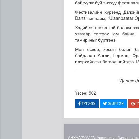
байгуулж буй энэхүү фестивали
Фестивалийн хүрээнд Дэлхий
Darts”-ыг найм, “Ulaanbaatar O
Хэдийгээр нээлттэй боловч з
хязгаар тогтоох юм байна. 
тамирчныг бүртгэнэ.
Мөн өсвөр, хосын болон ба
байдлаар Англи, Герман, Фр
Сумдын халаалтын төвүүдий
илэрхийлсэн бөгөөд нийтдээ 1
“Дартс ф
Үзсэн: 502
ТҮГЭЭХ
ЖИРГЭХ
Т
АНХААРУУЛГА: Уншигчдын бичсэн сэтгэгд