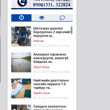
Шатахуун дамлан
борлуулсан 2 зөрчлийг
илрүүлэн ш..
Нийгэм
12 цаг 33 минутын өмнө
Анхаарал сэрэмжээ
нэмэгдүүлж, аюулгүй
байдлаа ха..
Эрүүл мэнд
12 цаг 43 минутын өмнө
Нийгмийн даатгалын
сангийн хөрөнгө 7.6
тэрбум тө..
Эдийн засаг
12 цаг 5 минутын өмнө
Сумдын халаалтын