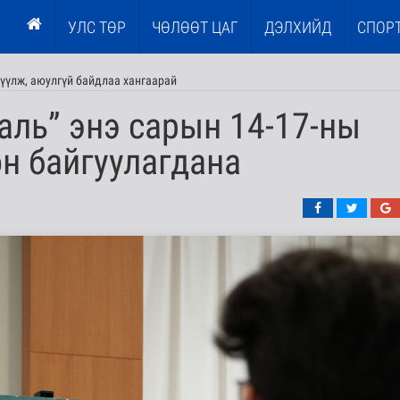
УЛС ТӨР
ЧӨЛӨӨТ ЦАГ
ДЭЛХИЙД
СПОР
үүлж, аюулгүй байдлаа хангаарай
аль” энэ сарын 14-17-ны
н байгуулагдана