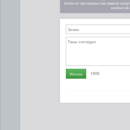
болон ёс суртахууны хэм хэмжээг хүндэт
холбоотой 
Эртний ойг хамгаалахын ту
1000
Илгээх