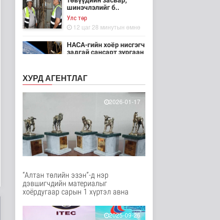
төвүүдийн засвар,
шинэчлэлийг б..
Улс төр
12 цаг 28 минутын өмнө
НАСА-гийн хоёр нисгэгч
задгай сансарт зургаан
ца..
Танин мэдэхүй
ХУРД АГЕНТЛАГ
13 цаг 43 минутын өмнө
Эртний ойг
2026-01-17
хамгаалахын тулд
Канадын иргэд мод бэ..
Дэлхийд
13 цаг 49 минутын өмнө
ЦАГ АГААР:
Улаанбаатарт шөнөдөө
18 хэм дулаан
“Алтан төлийн эзэн”-д нэр
Байгаль орчин
дэвшигчдийн материалыг
13 цаг 10 минутын өмнө
хоёрдугаар сарын 1 хүртэл авна
Кибер халдлага,
зөрчлийг E-Mongolia
2025-09-26
системээр да..