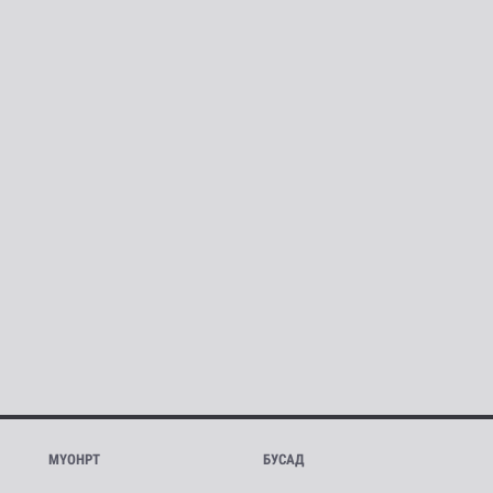
МҮОНРТ
БУСАД