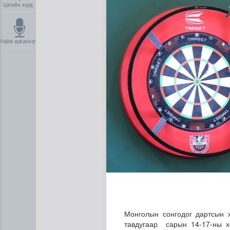
Цагийн хүрд
Найм арваннэг
Нийгмийн даатгалын сангий
Монголын сонгодог дартсын 
тавдугаар сарын 14-17-ны х