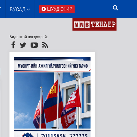
Т
БУСАД
ШУУД ЭФИР
Бидэнтэй нэгдээрэй: