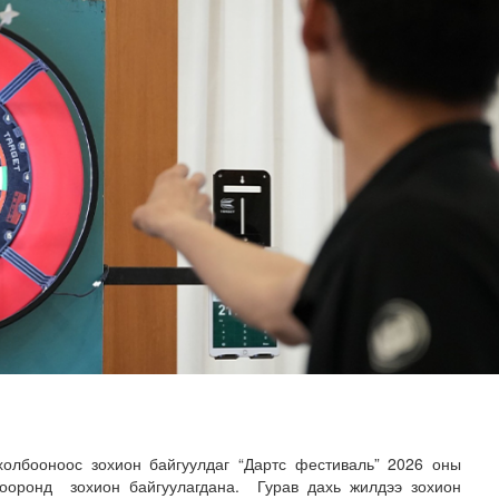
н хөрөнгө 7.6 тэрбум төгрөгөөр арвижлаа
холбооноос зохион байгуулдаг “Дартс фестиваль” 2026 оны
ооронд зохион байгуулагдана. Гурав дахь жилдээ зохион