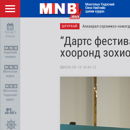
Анхаарал сэрэмжээ нэмэгд
ШУУРХАЙ:
8-р сар 7
Баасан
“Дартс фестив
хооронд зохио
Үндэсний
телевиз
2026-05-12 16:40:12
Монголын
мэдээ
Монголын
Үндэсний
радио