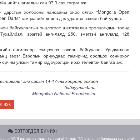
йн нийт шагналын сан 97.3 сая төгрөг аж.
н дарстын холбооны чансааны оноо олгох “Mongolia Open
pen Darts” тэмцээнийг дөрөв дэх удаагаа зохион байгуулна.
охион байгуулалтын онцлогоос шалтгаалан оролцогчдын тоонд
Тухайлбал, эрэгтэй ангилалд 256, эмэгтэй ангилалд 128
гийн ангиллаар тэмцээнээ зохион байгуулна. Урьдчилсан
анц зэрэг Европын орнуудаас тамирчид оролцох сонирхол
н засвар, шинэчлэлийг бүрэн хийж, хувийн хэвшил рүү м..
5 орчим улсын тамирчид хүрэлцэн ирэх төлөвтэй байгаа аж.
естиваль” энэ сарын 14-17-ны хооронд зохион
байгуулагдана
Mongolian National Broadcaster
ҮГЭЭХ
СЭТГЭГДЭЛ БИЧИХ:
элд MNB.mn хариуцлага хүлээхгүй болно. ТА сэтгэгдэл бичихдээ хууль зүйн