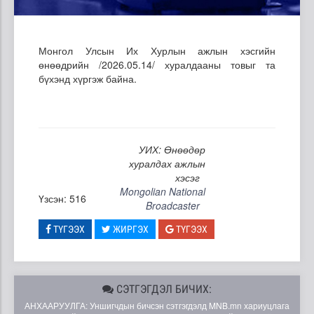
Монгол Улсын Их Хурлын ажлын хэсгийн
өнөөдрийн /2026.05.14/ хуралдааны товыг та
бүхэнд хүргэж байна.
УИХ: Өнөөдөр
хуралдах ажлын
хэсэг
Mongolian National
Үзсэн: 516
Broadcaster
ТҮГЭЭХ
ЖИРГЭХ
ТҮГЭЭХ
СЭТГЭГДЭЛ БИЧИХ:
АНХААРУУЛГА: Уншигчдын бичсэн сэтгэгдэлд MNB.mn хариуцлага