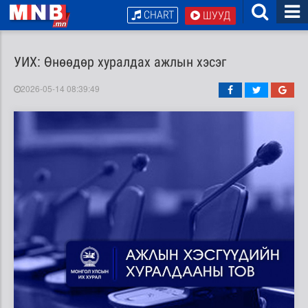
CHART
ШУУД
УИХ: Өнөөдөр хуралдах ажлын хэсэг
2026-05-14 08:39:49