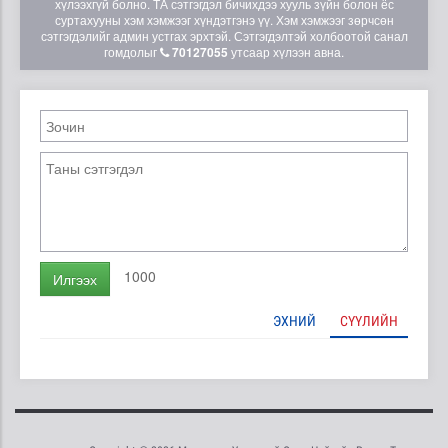
хүлээхгүй болно. ТА сэтгэгдэл бичихдээ хууль зүйн болон ёс
суртахууны хэм хэмжээг хүндэтгэнэ үү. Хэм хэмжээг зөрчсөн
сэтгэгдэлийг админ устгах эрхтэй. Сэтгэгдэлтэй холбоотой санал
гомдолыг
70127055
утсаар хүлээн авна.
1000
Илгээх
ЭХНИЙ
СҮҮЛИЙН