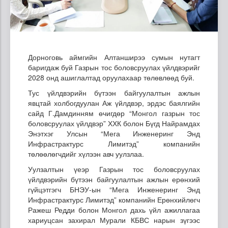
Дорноговь аймгийн Алтанширээ сумын нутагт
баригдаж буй Газрын тос боловсруулах үйлдвэрийг
2028 онд ашиглалтад оруулахаар төлөвлөөд буй.
Тус үйлдвэрийн бүтээн байгуулалтын ажлын
явцтай холбогдуулан Аж үйлдвэр, эрдэс баялгийн
сайд Г.Дамдинням өчигдөр “Монгол газрын тос
боловсруулах үйлдвэр” ХХК болон Бүгд Найрамдах
Энэтхэг Улсын “Мега Инженеринг Энд
Инфрастрактурс Лимитэд” компанийн
төлөөлөгчдийг хүлээн авч уулзлаа.
Уулзалтын үеэр Газрын тос боловсруулах
үйлдвэрийн бүтээн байгуулалтын ажлын ерөнхий
гүйцэтгэгч БНЭУ-ын “Мега Инженеринг Энд
Инфрастрактурс Лимитэд” компанийн Ерөнхийлөгч
Ражеш Редди болон Монгол дахь үйл ажиллагаа
хариуцсан захирал Мурали КБВС нарын зүгээс