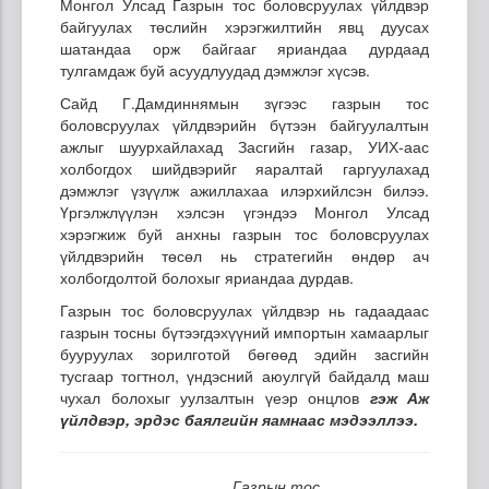
Монгол Улсад Газрын тос боловсруулах үйлдвэр
байгуулах төслийн хэрэгжилтийн явц дуусах
шатандаа орж байгааг яриандаа дурдаад
тулгамдаж буй асуудлуудад дэмжлэг хүсэв.
Сайд Г.Дамдиннямын зүгээс газрын тос
боловсруулах үйлдвэрийн бүтээн байгуулалтын
ажлыг шуурхайлахад Засгийн газар, УИХ-аас
холбогдох шийдвэрийг яаралтай гаргуулахад
дэмжлэг үзүүлж ажиллахаа илэрхийлсэн билээ.
Үргэлжлүүлэн хэлсэн үгэндээ Монгол Улсад
хэрэгжиж буй анхны газрын тос боловсруулах
үйлдвэрийн төсөл нь стратегийн өндөр ач
холбогдолтой болохыг яриандаа дурдав.
Газрын тос боловсруулах үйлдвэр нь гадаадаас
газрын тосны бүтээгдэхүүний импортын хамаарлыг
бууруулах зорилготой бөгөөд эдийн засгийн
тусгаар тогтнол, үндэсний аюулгүй байдалд маш
чухал болохыг уулзалтын үеэр онцлов
гэж Аж
үйлдвэр, эрдэс баялгийн яамнаас мэдээллээ.
Газрын тос