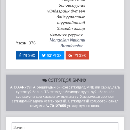
боловсруулах
үйлдвэрийн бүтээн
байгуулалтыг
шуурхайлахад
Засгийн газар
дэмжлэг үзүүлнэ
Mongolian National
Үзсэн: 376
Broadcaster
ТҮГЭЭХ
ЖИРГЭХ
ТҮГЭЭХ
СЭТГЭГДЭЛ БИЧИХ:
АНХААРУУЛГА: Уншигчдын бичсэн сэтгэгдэлд MNB.mn хариуцлага
хүлээхгүй болно. ТА сэтгэгдэл бичихдээ хууль зүйн болон ёс
суртахууны хэм хэмжээг хүндэтгэнэ үү. Хэм хэмжээг зөрчсөн
сэтгэгдэлийг админ устгах эрхтэй. Сэтгэгдэлтэй холбоотой санал
гомдолыг
70127055
утсаар хүлээн авна.