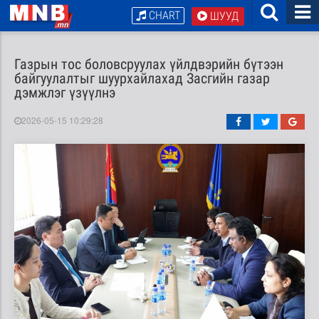
CHART
ШУУД
Газрын тос боловсруулах үйлдвэрийн бүтээн
байгуулалтыг шуурхайлахад Засгийн газар
дэмжлэг үзүүлнэ
2026-05-15 10:29:28