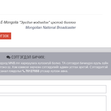
E-Mongolia "Эрсдэл мэдэгдэх" цэстэй боллоо
Mongolian National Broadcaster
ҮГЭЭХ
н засвар, шинэчлэлийг бүрэн хийж, хувийн хэвшил рүү м..
СЭТГЭГДЭЛ БИЧИХ:
элд MNB.mn хариуцлага хүлээхгүй болно. ТА сэтгэгдэл бичихдээ хууль зүйн
гэнэ үү. Хэм хэмжээг зөрчсөн сэтгэгдэлийг админ устгах эрхтэй. Сэтгэгдэлтэй
санал гомдолыг
70127055
утсаар хүлээн авна.