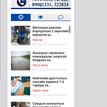
Шатахуун дамлан
борлуулсан 2 зөрчлийг
илрүүлэн ш..
Нийгэм
6 цаг 48 минутын өмнө
Анхаарал сэрэмжээ
нэмэгдүүлж, аюулгүй
байдлаа ха..
Эрүүл мэнд
6 цаг 58 минутын өмнө
Нийгмийн даатгалын
сангийн хөрөнгө 7.6
тэрбум тө..
Эдийн засаг
6 цаг 20 минутын өмнө
Сумдын халаалтын