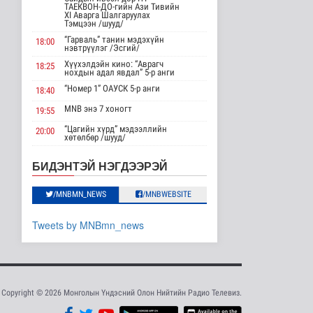
ТАЕКВОН-ДО-гийн Ази Тивийн
Нийслэлд 107 ШТС-аар
XI Аварга Шалгаруулах
АИ 92 автобензин
Тэмцээн /шууд/
түгээж байна
“Гарваль” танин мэдэхүйн
18:00
Улс төр
нэвтрүүлэг /Эсгий/
9 цаг 3 минутын өмнө
Хүүхэлдэйн кино: “Аврагч
18:25
нохдын адал явдал” 5-р анги
Олон улсын туршлага
“Номер 1” ОАУСК 5-р анги
18:40
судлах сургалт,
дадлагад 14 ..
MNB энэ 7 хоногт
19:55
Нийгэм
“Цагийн хүрд” мэдээллийн
20:00
9 цаг 29 минутын өмнө
хөтөлбөр /шууд/
MNB энэ 7 хоногт
20:40
Канадын Ерөнхий сайд
БИДЭНТЭЙ НЭГДЭЭРЭЙ
АНУ-тай хийж буй
Хөндөх сэдэв: Эмийн чанар
20:45
худалдааны..
100% уралдаант, танин
Дэлхийд
/MNBMN_NEWS
/MNBWEBSITE
21:15
мэдэхүйн нэвтрүүлэг S2 #9
10 цаг 42 минутын өмнө
“Эргүүлэг” ОАУСК 5-р анги”
22:15
Tweets by MNBmn_news
Мета компанид 567 сая
Эргэх дөрвөн цаг /Баянхонгор
23:30
ам.долларын төлбөр
аймгаас бэлтгэв/
ногдуул..
Дэлхийд
10 цаг 13 минутын өмнө
Copyright © 2026 Монголын Үндэсний Олон Нийтийн Радио Телевиз.
Ирэх 10 хоногт цаг