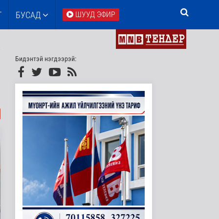
Т
БУСАД
ШУУД ЭФИР
Бидэнтэй нэгдээрэй: