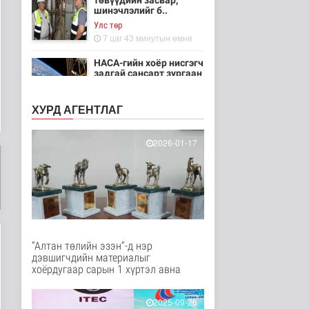
төвүүдийн засвар,
шинэчлэлийг б..
Улс төр
7 цаг 43 минутын өмнө
НАСА-гийн хоёр нисгэгч
задгай сансарт зургаан
ца..
Танин мэдэхүй
ХУРД АГЕНТЛАГ
7 цаг 58 минутын өмнө
Эртний ойг
2026-01-17
хамгаалахын тулд
Канадын иргэд мод бэ..
Дэлхийд
7 цаг 4 минутын өмнө
ЦАГ АГААР:
Улаанбаатарт шөнөдөө
18 хэм дулаан
“Алтан төлийн эзэн”-д нэр
Байгаль орчин
дэвшигчдийн материалыг
7 цаг 25 минутын өмнө
хоёрдугаар сарын 1 хүртэл авна
Кибер халдлага,
зөрчлийг E-Mongolia
2025-09-26
системээр да..