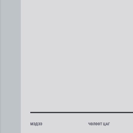
МЭДЭЭ
ЧӨЛӨӨТ ЦАГ