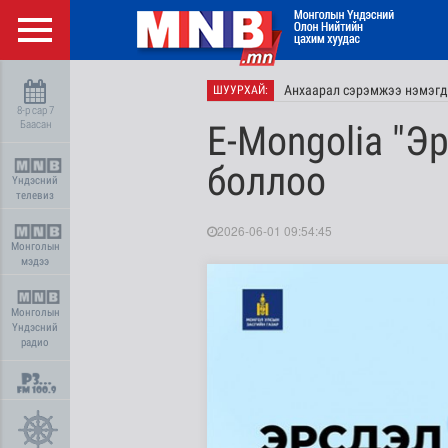
Анхаарал сэрэмжээ нэмэгд
ШУУРХАЙ:
8-р сар 7
Баасан
E-Mongolia "Э
боллоо
Үндэсний
телевиз
2026-06-01 09:54:45
Монголын
мэдээ
Монголын
Үндэсний
радио