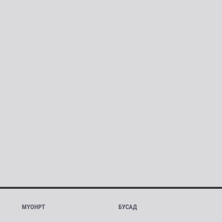
МҮОНРТ
БУСАД