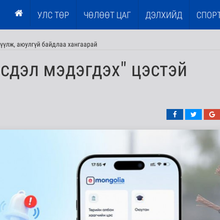
УЛС ТӨР
ЧӨЛӨӨТ ЦАГ
ДЭЛХИЙД
СПОР
үүлж, аюулгүй байдлаа хангаарай
рсдэл мэдэгдэх" цэстэй