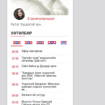
8 цаг 10 минутын өмнө
Хирошимад иргэд
Японы зэвсгийн
Б.Цоожчулуунцэцэг
экспортын бодлогы..
Дэлхийд
Нутаг буцаагүй хун...
8 цаг 22 минутын өмнө
ХӨТӨЛБӨР
Трамп Ирантай
тохиролцоонд хүрэх
шинэ гарц эрэлх..
Дэлхийд
Эфир завсарлав
00:00
9 цаг 30 минутын өмнө
“Цагийн хүрд” мэдээллийн
07:30
хөтөлбөр /давталт/
Европ даяар хэт халалт
эрчимжиж байна
Сайн байна уу Дундад орон
08:10
Дэлхийд
"Хавдрын эсрэг үндэсний
08:30
9 цаг 38 минутын өмнө
аян-2026" /Хөвсгөл аймгаас
бэлтгэв/
Үндэсний бахархал: Мянганы
08:55
Голууд үертэй байна
цаанаас олдсон хүннүгийн
өв...
Байгаль орчин
9 цаг 56 минутын өмнө
Хөгжилтэй үсгүүд
09:00
Монгол Улсын Ерөнхий
09:55
Сайдын ивээл дор ITF