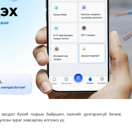
н хөрөнгө 7.6 тэрбум төгрөгөөр арвижлаа
 эрсдэл бүхий газрын байршил, хаягийг дэлгэрэнгүй бичиж,
лсан зураг хавсарган илгээнэ үү.