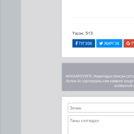
Үзсэн: 513
ТҮГЭЭХ
ЖИРГЭХ
Т
Сумдын халаалтын төвүүдий
АНХААРУУЛГА: Уншигчдын бичсэн сэтгэгд
болон ёс суртахууны хэм хэмжээг хүндэт
холбоотой 