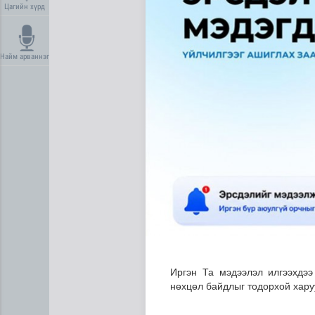
Цагийн хүрд
Найм арваннэг
Нийгмийн даатгалын сангий
Иргэн Та мэдээлэл илгээхдээ
нөхцөл байдлыг тодорхой харуу