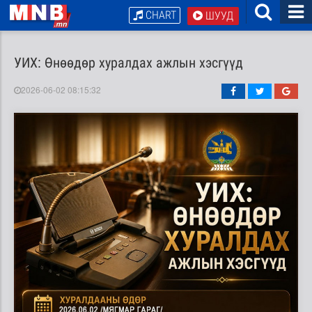
CHART
ШУУД
УИХ: Өнөөдөр хуралдах ажлын хэсгүүд
2026-06-02 08:15:32