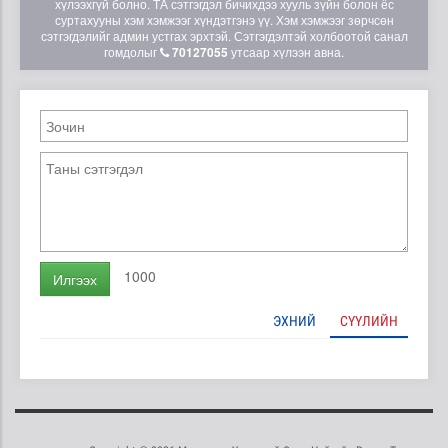
хүлээхгүй болно. ТА сэтгэгдэл бичихдээ хууль зүйн болон ёс
суртахууны хэм хэмжээг хүндэтгэнэ үү. Хэм хэмжээг зөрчсөн
сэтгэгдэлийг админ устгах эрхтэй. Сэтгэгдэлтэй холбоотой санал
гомдолыг
70127055
утсаар хүлээн авна.
1000
Илгээх
ЭХНИЙ
СҮҮЛИЙН