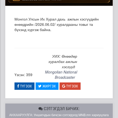
Монгол Улсын Их Хурал дахь ажлын хэсгүүдийн
өнөөдрийн /2026.06.02/ хуралдааны товыг та
бүхэнд хүргэж байна.
УИХ: Өнөөдөр
хуралдах ажлын
хэсгүүд
Mongolian National
Үзсэн: 359
Broadcaster
ТҮГЭЭХ
ЖИРГЭХ
ТҮГЭЭХ
СЭТГЭГДЭЛ БИЧИХ:
АНХААРУУЛГА: Уншигчдын бичсэн сэтгэгдэлд MNB.mn хариуцлага