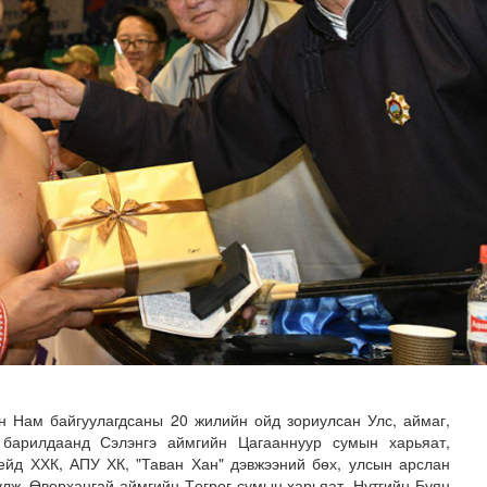
-ийг төр, хувийн хэвшлийн түншлэлээр хэрэгжүүлэх тог..
 Нам байгуулагдсаны 20 жилийн ойд зориулсан Улс, аймаг,
 барилдаанд Сэлэнгэ аймгийн Цагааннуур сумын харьяат,
рейд ХХК, АПУ ХК, "Таван Хан" дэвжээний бөх, улсын арслан
лж, Өвөрхангай аймгийн Төгрөг сумын харьяат, Нутгийн Буян