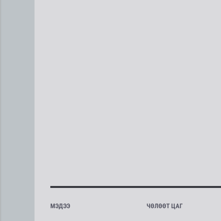
МЭДЭЭ
ЧӨЛӨӨТ ЦАГ