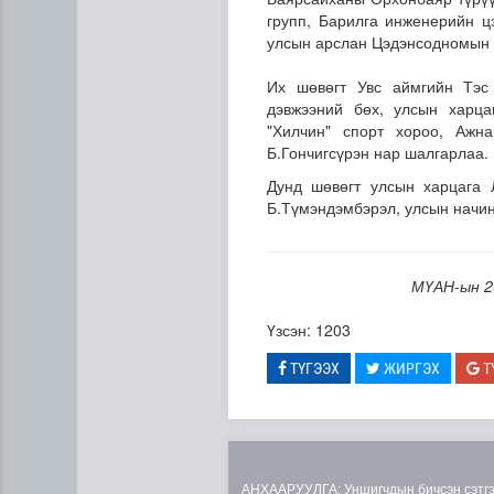
групп, Барилга инженерийн ц
улсын арслан Цэдэнсодномын 
Их шөвөгт Увс аймгийн Тэс
дэвжээний бөх, улсын харца
"Хилчин" спорт хороо, Ажна
Б.Гончигсүрэн нар шалгарлаа.
Дунд шөвөгт улсын харцага 
Б.Түмэндэмбэрэл, улсын начин
Цэнхэр бүсэд гал түймэр га
МҮАН-ын 2
Үзсэн: 1203
ТҮГЭЭХ
ЖИРГЭХ
Т
АНХААРУУЛГА: Уншигчдын бичсэн сэтгэгд