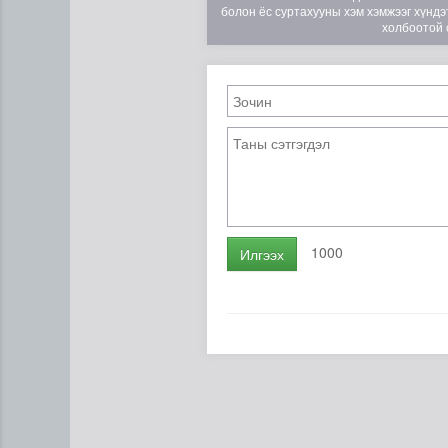
болон ёс суртахууны хэм хэмжээг хүндэт
холбоотой 
Ц.Сандаг-Очир: COP17 ба C
1000
Илгээх