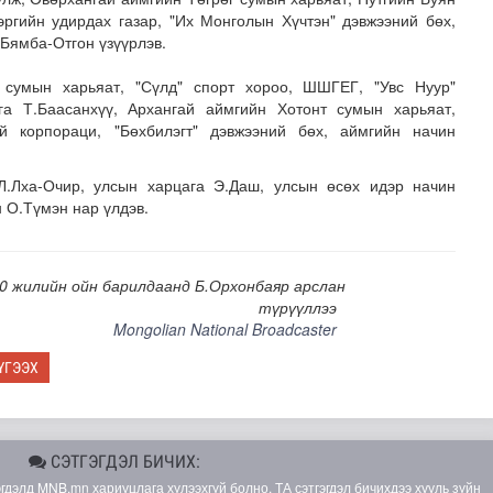
эргийн удирдах газар, "Их Монголын Хүчтэн" дэвжээний бөх,
Бямба-Отгон үзүүрлэв.
 сумын харьяат, "Сүлд" спорт хороо, ШШГЕГ, "Увс Нуур"
га Т.Баасанхүү, Архангай аймгийн Хотонт сумын харьяат,
й корпораци, "Бөхбилэгт" дэвжээний бөх, аймгийн начин
Л.Лха-Очир, улсын харцага Э.Даш, улсын өсөх идэр начин
 О.Түмэн нар үлдэв.
рсан үед хариу арга хэмжээний дадлага сургуулийг зох..
0 жилийн ойн барилдаанд Б.Орхонбаяр арслан
түрүүллээ
Mongolian National Broadcaster
ҮГЭЭХ
СЭТГЭГДЭЛ БИЧИХ:
элд MNB.mn хариуцлага хүлээхгүй болно. ТА сэтгэгдэл бичихдээ хууль зүйн