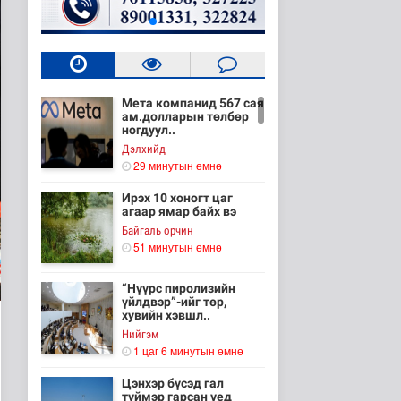
Мета компанид 567 сая
ам.долларын төлбөр
ногдуул..
Дэлхийд
29 минутын өмнө
Ирэх 10 хоногт цаг
агаар ямар байх вэ
Байгаль орчин
51 минутын өмнө
“Нүүрс пиролизийн
үйлдвэр”-ийг төр,
хувийн хэвшл..
Нийгэм
1 цаг 6 минутын өмнө
Цэнхэр бүсэд гал
түймэр гарсан үед