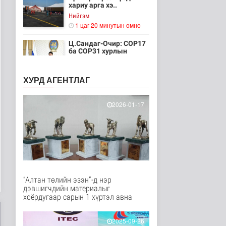
хариу арга хэ..
Нийгэм
1 цаг 20 минутын өмнө
Ц.Сандаг-Очир: COP17
ба COP31 хурлын
уялдаа нь Р..
Байгаль орчин
ХУРД АГЕНТЛАГ
1 цаг 25 минутын өмнө
Хийлдэг завь, гудас,
2026-01-17
хөвөгч тоглоом биш
Эрүүл мэнд
2 цаг 41 минутын өмнө
Нийслэлийн цэцэрлэгт
хамрагдах I шатны
бүртгэл э..
Нийгэм
“Алтан төлийн эзэн”-д нэр
2 цаг 52 минутын өмнө
дэвшигчдийн материалыг
хоёрдугаар сарын 1 хүртэл авна
Долоодугаар сард
709.503 зөрчил
бүртгэгджээ
2025-09-26