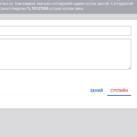
гэнэ үү. Хэм хэмжээг зөрчсөн сэтгэгдэлийг админ устгах эрхтэй. Сэтгэгдэлтэй
санал гомдолыг
70127055
утсаар хүлээн авна.
OP31 хурлын уялдаа нь Риогийн гурван конвенцын нэгдсэ..
ЭХНИЙ
СҮҮЛИЙН