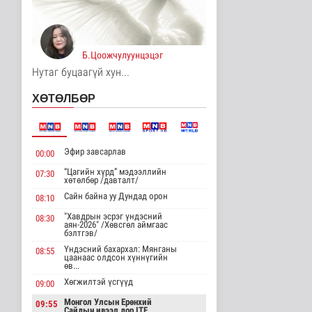
улстай хөдөө аж ахуйн
салбарт өр..
Улс төр
3 цаг 17 минутын өмнө
Б.Цоожчулуунцэцэг
Нутаг буцаагүй хун...
Одон орны судлаачид
нарны гадаргын
хамгийн өндөр..
ХӨТӨЛБӨР
Дэлхийд
3 цаг 20 минутын өмнө
Боловсролын сайд
Эфир завсарлав
00:00
Л.Энх-Амгалан
"Pearson" компани..
“Цагийн хүрд” мэдээллийн
07:30
хөтөлбөр /давталт/
Улс төр
3 цаг 24 минутын өмнө
Сайн байна уу Дундад орон
08:10
"Хавдрын эсрэг үндэсний
08:30
Б.Сэмжидмаа:
аян-2026" /Хөвсгөл аймгаас
Зөвшөөрлийн шинжтэй
бэлтгэв/
103 бүртгэлээс ..
Үндэсний бахархал: Мянганы
08:55
Нийгэм
цаанаас олдсон хүннүгийн
өв...
4 цаг 43 минутын өмнө
Хөгжилтэй үсгүүд
09:00
Төмөр замчдын
Монгол Улсын Ерөнхий
09:55
мэргэжлийн өдөрт
Сайдын ивээл дор ITF