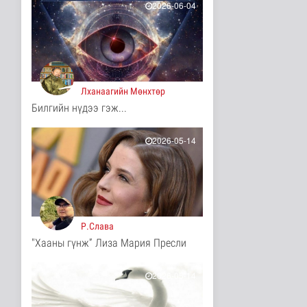
2026-06-04
Цөмийн эрчим хүчний
хөрөнгө оруулалтыг
2050 он х..
Дэлхийд
3 цаг 44 минутын өмнө
НТТТ: 11:00-16:00
Лханаагийн Мөнхтөр
цагийн хооронд
Билгийн нүдээ гэж...
шаардлагагүй бо..
Эрүүл мэнд
3 цаг 2 минутын өмнө
2026-05-14
Д.Нацагдоржийн
мэндэлсний 120
жилийн ойд зориулс..
Танин мэдэхүй
3 цаг 8 минутын өмнө
Р.Слава
Хүннүгийн язгууртны
"Хааны гүнж” Лиза Мария Пресли
оршуулгын дурсгалт
газрууд Ю..
Танин мэдэхүй
2026-05-14
3 цаг 12 минутын өмнө
Манай улс Польш