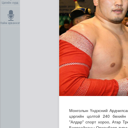
Цагийн хүрд
Найм арваннэг
“Нүүрс пиролизийн үйлдвэр”
Монголын Үндэсний Ардчилсан
цэргийн цолтой 240 бөхийн
"Алдар" спорт хороо, Атар Т
Баярсайханы Орхонбаяр түрүү