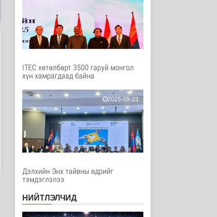
2 цагийн өмнө
Нийгэм
Мал угаалгын ажил
үргэлжилж байна
Нийгэм
2 цаг 3 минутын өмнө
ITEC хөтөлбөрт 3500 гаруй монгол
Хогноос эрчим хүч
хүн хамрагдаад байна
үйлдвэрлэх үйлдвэр 34
МВт-ын х..
2025-09-23
Нийгэм
2 цаг 20 минутын өмнө
Монелийн гудамжны
авто замыг өнөөдрөөс
хааж, зас..
Нийгэм
2 цаг 25 минутын өмнө
Дэлхийн Энх тайвны өдрийг
Орон сууцны залиланд
тэмдэглэлээ
3613 иргэн өртөж, 118
тэрбу..
НИЙТЛЭЛЧИД
Улс төр
3 цаг 41 минутын өмнө