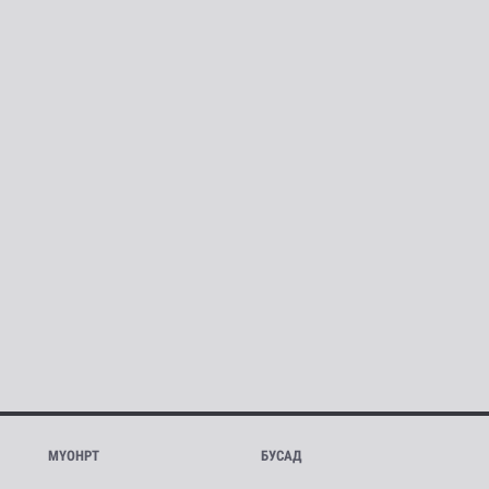
МҮОНРТ
БУСАД