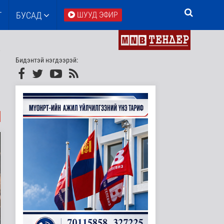
Т
БУСАД
ШУУД ЭФИР
Бидэнтэй нэгдээрэй: