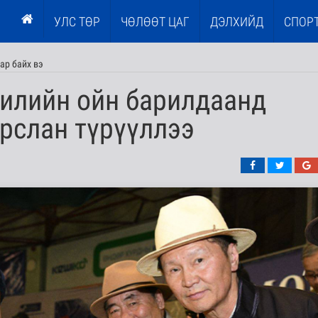
УЛС ТӨР
ЧӨЛӨӨТ ЦАГ
ДЭЛХИЙД
СПОР
мар байх вэ
илийн ойн барилдаанд
рслан түрүүллээ