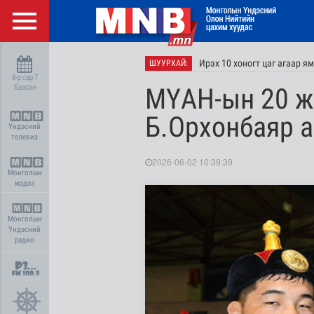
Ирэх 10 хоногт цаг агаар я
ШУУРХАЙ:
8-р сар 7
Баасан
МҮАН-ын 20 ж
Б.Орхонбаяр а
Үндэсний
телевиз
2026-06-02 10:39:39
Монголын
мэдээ
Монголын
Үндэсний
радио