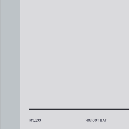
МЭДЭЭ
ЧӨЛӨӨТ ЦАГ