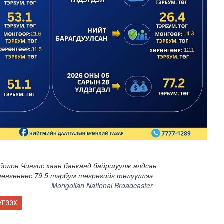
мар байх вэ
болон Чингис хаан банканд байршуулж алдсан
мөнгөнөөс 79.5 тэрбум төгрөгийг төлүүллээ
Mongolian National Broadcaster
ҮГЭЭХ