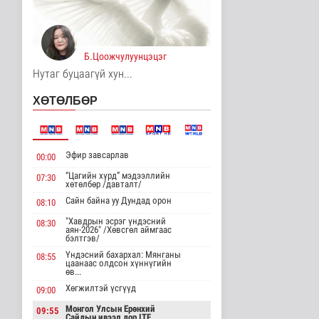
хөрөнгө оруулалтыг
2050 он х..
Дэлхийд
4 цаг 35 минутын өмнө
Б.Цоожчулуунцэцэг
Нутаг буцаагүй хун...
НТТТ: 11:00-16:00
цагийн хооронд
шаардлагагүй бо..
ХӨТӨЛБӨР
Эрүүл мэнд
4 цаг 53 минутын өмнө
Д.Нацагдоржийн
Эфир завсарлав
00:00
мэндэлсний 120
жилийн ойд зориулс..
“Цагийн хүрд” мэдээллийн
07:30
хөтөлбөр /давталт/
Танин мэдэхүй
4 цаг 59 минутын өмнө
Сайн байна уу Дундад орон
08:10
"Хавдрын эсрэг үндэсний
08:30
Хүннүгийн язгууртны
аян-2026" /Хөвсгөл аймгаас
оршуулгын дурсгалт
бэлтгэв/
газрууд Ю..
Үндэсний бахархал: Мянганы
08:55
Танин мэдэхүй
цаанаас олдсон хүннүгийн
өв...
4 цаг 2 минутын өмнө
Хөгжилтэй үсгүүд
09:00
Манай улс Польш
Монгол Улсын Ерөнхий
09:55
улстай хөдөө аж ахуйн
Сайдын ивээл дор ITF