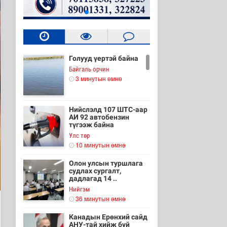
Голууд үертэй байна
Байгаль орчин
3 минутын өмнө
Нийслэлд 107 ШТС-аар
АИ 92 автобензин
түгээж байна
Улс төр
10 минутын өмнө
Олон улсын туршлага
судлах сургалт,
дадлагад 14 ..
Нийгэм
36 минутын өмнө
Канадын Ерөнхий сайд
АНУ-тай хийж буй