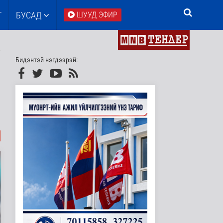
Т
БУСАД
ШУУД ЭФИР
Бидэнтэй нэгдээрэй: