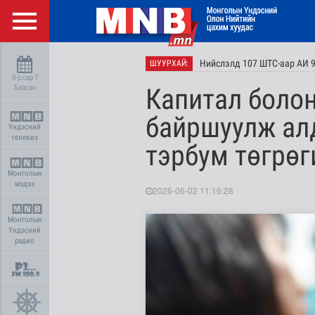
Нийслэлд 107 ШТС-аар АИ 9
ШУУРХАЙ:
8-р сар 7
Баасан
Капитал болон
байршуулж ал
Үндэсний
телевиз
тэрбум төгрөг
Монголын
мэдээ
2026-06-02 11:16:28
Монголын
Үндэсний
радио