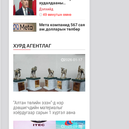
худалдааны..
Дэлхийд
49 минутын өмнө
Мета компанид 567 сая
ам.долларын төлбөр
ногдуул..
Дэлхийд
ХУРД АГЕНТЛАГ
1 цаг 20 минутын өмнө
Ирэх 10 хоногт цаг
2026-01-17
агаар ямар байх вэ
Байгаль орчин
2 цаг 41 минутын өмнө
“Нүүрс пиролизийн
үйлдвэр”-ийг төр,
хувийн хэвшл..
Нийгэм
“Алтан төлийн эзэн”-д нэр
2 цаг 57 минутын өмнө
дэвшигчдийн материалыг
хоёрдугаар сарын 1 хүртэл авна
Цэнхэр бүсэд гал
түймэр гарсан үед
хариу арга хэ..
2025-09-26