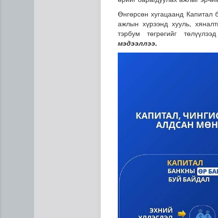
Өнгөрсөн хугацаанд Капитал б
ажлын хүрээнд хууль, хянал
тэрбум төгрөгийг төлүүлэ
мэдээллээ.
Мета компанид 567 сая ам