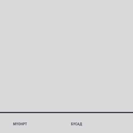
МҮОНРТ
БУСАД