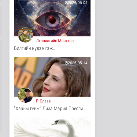
2026-06-04
Мал угаалгын ажил
үргэлжилж байна
Нийгэм
3 цаг 53 минутын өмнө
Хогноос эрчим хүч
Лханаагийн Мөнхтөр
үйлдвэрлэх үйлдвэр 34
Билгийн нүдээ гэж...
МВт-ын х..
Нийгэм
3 цаг 11 минутын өмнө
2026-05-14
Монелийн гудамжны
авто замыг өнөөдрөөс
хааж, зас..
Нийгэм
3 цаг 16 минутын өмнө
Р.Слава
Орон сууцны залиланд
"Хааны гүнж” Лиза Мария Пресли
3613 иргэн өртөж, 118
тэрбу..
Улс төр
2026-05-14
4 цаг 32 минутын өмнө
Цөмийн эрчим хүчний