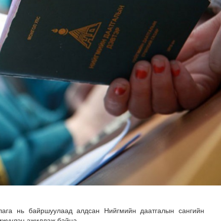
х сургалт, дадлагад 14 алба хаагч хамрагдаж байна
лага нь байршуулаад алдсан Нийгмийн даатгалын сангийн
мжүүлэн ажиллаж байна.