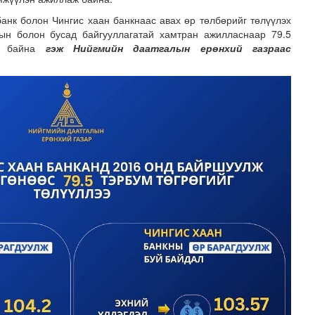
анк болон Чингис хаан банкнаас авах өр төлбөрийг төлүүлэх
тын болон бусад байгууллагатай хамтран ажилласнаар 79.5
эд байна
гэж Нийгмийн даатгалын ерөнхий газраас
.долларын төлбөр ногдуулах шүүхийн шийдвэр гарчээ