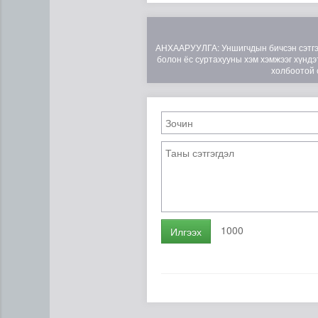
АНХААРУУЛГА: Уншигчдын бичсэн сэтгэгд
болон ёс суртахууны хэм хэмжээг хүндэт
холбоотой 
1000
Илгээх