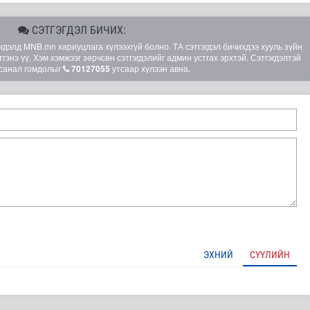
СЭТГЭГДЭЛ БИЧИХ:
элд MNB.mn хариуцлага хүлээхгүй болно. ТА сэтгэгдэл бичихдээ хууль зүйн
гэнэ үү. Хэм хэмжээг зөрчсөн сэтгэгдэлийг админ устгах эрхтэй. Сэтгэгдэлтэй
санал гомдолыг
70127055
утсаар хүлээн авна.
ЭХНИЙ
СҮҮЛИЙН