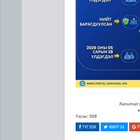
Ирэх 10 хоногт цаг агаар я
Капитал 
Үзсэн: 508
ТҮГЭЭХ
ЖИРГЭХ
Т