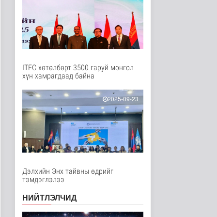
Нийгэм
2 цаг 11 минутын өмнө
Ц.Сандаг-Очир: COP17
ба COP31 хурлын
уялдаа нь Р..
Байгаль орчин
2 цаг 16 минутын өмнө
ITEC хөтөлбөрт 3500 гаруй монгол
хүн хамрагдаад байна
Хийлдэг завь, гудас,
хөвөгч тоглоом биш
Эрүүл мэнд
2025-09-23
3 цаг 31 минутын өмнө
Нийслэлийн цэцэрлэгт
хамрагдах I шатны
бүртгэл э..
Нийгэм
3 цаг 43 минутын өмнө
Дэлхийн Энх тайвны өдрийг
тэмдэглэлээ
Долоодугаар сард
709.503 зөрчил
бүртгэгджээ
НИЙТЛЭЛЧИД
Нийгэм
3 цаг 50 минутын өмнө