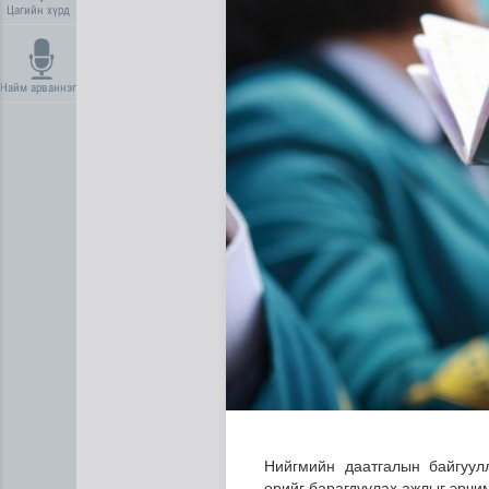
Цагийн хүрд
Найм арваннэг
Олон улсын туршлага судла
Нийгмийн даатгалын байгуул
өрийг барагдуулах ажлыг эрчи