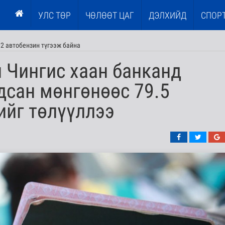
УЛС ТӨР
ЧӨЛӨӨТ ЦАГ
ДЭЛХИЙД
СПОР
2 автобензин түгээж байна
 Чингис хаан банканд
дсан мөнгөнөөс 79.5
ийг төлүүллээ