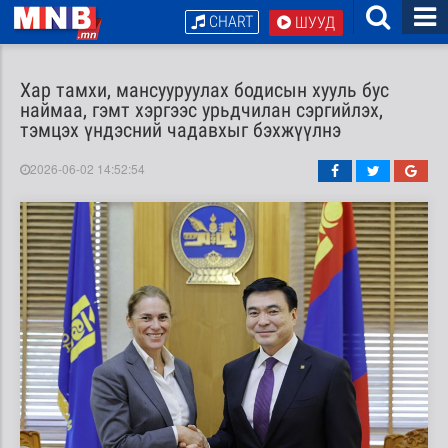
CHART
ШУУД
Хар тамхи, мансууруулах бодисын хууль бус
наймаа, гэмт хэргээс урьдчилан сэргийлэх,
тэмцэх үндэсний чадавхыг бэхжүүлнэ
2026-06-02 14:52:54