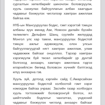
сургалтын хөтөлбөрийг шинэчлэн боловсруулж,
хууль сахиулах байгууллагын албан хаагчдын
чадавхыг бэхжүүлэх чиглэлээр хамтран ажиллаж
байгаа юм.
НҮБ-ын Мансууруулах бодис, гэмт хэрэгтэй тэмцэх
албаны зүүн өмнөд Ази, Номхон далайн бүсийн
төлөөлөгч Дельфин Шанц сүүлийн жилүүдэд
Монгол улс хар тамхи, мансууруулах бодистой
тэмцэх ажлыг идэвхжүүлж, олон улсын
байгууллагуудтай нягт хамтран ажиллаж, улам
чадавхжиж байгааг онцоллоо. Тэрээр хамтран
хэрэгжүүлж буй төсөл хөтөлбөрийг үр дүнтэй
болгоход анхаарч, хамтарч ажиллана гэдгээ
илэрхийлсэн бөгөөд боловсон хүчнийг бэлтгэхэд
илүү анхаарна гэв.
Хууль зүй, дотоод хэргийн сайд С.Амарсайхан
мансууруулах бодистой холбоотой гэмт хэрэг
нэмэгдэж байгаа учраас Засгийн газар холбогдох
хууль тогтоомжийг боловсронгуй болгох, ял
шийтгэлийн бодлогыг чангатгах, үндэсний
чадавхыг бэхжүүлэх чиглэлд анхаарч байгааг