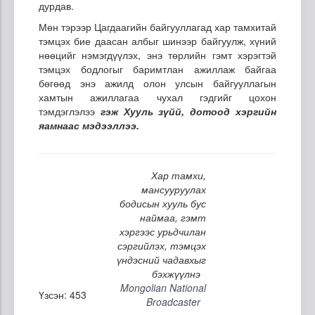
дурдав.
Мөн тэрээр Цагдаагийн байгууллагад хар тамхитай
тэмцэх бие даасан албыг шинээр байгуулж, хүний
нөөцийг нэмэгдүүлэх, энэ төрлийн гэмт хэрэгтэй
тэмцэх бодлогыг баримтлан ажиллаж байгаа
бөгөөд энэ ажилд олон улсын байгууллагын
хамтын ажиллагаа чухал гэдгийг цохон
тэмдэглэлээ
гэж Хууль зүйй, дотоод хэргийн
яамнаас мэдээллээ.
Хар тамхи,
мансууруулах
бодисын хууль бус
наймаа, гэмт
хэргээс урьдчилан
сэргийлэх, тэмцэх
үндэсний чадавхыг
бэхжүүлнэ
Mongolian National
Үзсэн: 453
Broadcaster