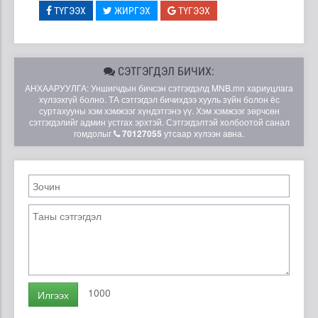
ТҮГЭЭХ
ЖИРГЭХ
ТҮГЭЭХ
СЭТГЭГДЭЛ БИЧИХ:
АНХААРУУЛГА: Уншигчдын бичсэн сэтгэгдэлд MNB.mn хариуцлага
хүлээхгүй болно. ТА сэтгэгдэл бичихдээ хууль зүйн болон ёс
суртахууны хэм хэмжээг хүндэтгэнэ үү. Хэм хэмжээг зөрчсөн
сэтгэгдэлийг админ устгах эрхтэй. Сэтгэгдэлтэй холбоотой санал
гомдолыг
70127055
утсаар хүлээн авна.
1000
Илгээх