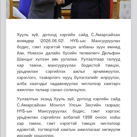
Хууль зүй, дотоод хэргийн сайд С.Амарсайхан
өнөөдөр \2026.06.02\ НҮБ-ын Мансууруулах
бодис, гэмт хэрэгтэй тэмцэх албаны зүүн өмнөд
Ази, Номхон далайн бүсийн төлөөлөгч Дельфин
Шанцыг хүлээн авч уулзлаа. Уулзалтаар талууд
хар тамхи, мансууруулах бодистой тэмцэх,
урьдчилан сэргийлэх ажлыг эрчимжүүлэх,
хэрэглэгч, тээвэрлэгч нууц бүлэглэлийг илрүүлэх,
алба хаагчдыг чадавхжуулах чиглэлээр хамтарч
ажиллах талаар санал солилцлоо.
Уулзалтын эхэнд Хууль зүй, дотоод хэргийн сайд
С.Амарсайхан Монгол Улсын Засгийн газраас
НҮБ-ын Мансууруулах бодис, гэмт хэргээс
урьдчилан сэргийлэх албатай 1998 оноос хойш
хар тамхи, гэмт хэрэгтэй тэмцэх чиглэлээр
идэвхтэй, тогтвортой хамтын ажиллагааг хөгжүүлж
ирснийг онцоллоо.