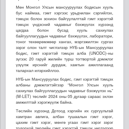
Мөн Монгол Улсын мансууруулах бодисын хууль
бус наймаа, гэмт хэргээс урьдчилан сэргийлэх,
тэмцэх болон зохион байгуулалттай гэмт хэрэгтэй
тэмцэх үндэсний чадавхыг бэхжүүлэх хүрээнд
цагдаа болон бусад хууль сахиулах
байгууллагуудын чадавхыг бэхжүүлэх, лаборатори,
тоног төхөөрөмжөөр хангах, мэргэжилтэн сургах
зэрэг олон талт чиглэлээр НҮБ-ын Мансууруулах
бодис, гэмт хэрэгтэй тэмцэх алба (UNODC)-ны
зүгээс 20 гаруй жилийн турш тогтвортой дэмжлэг
үзүүлж ирснийг дурдаж, хамтын ажиллагаанд
талархал илэрхийллээ.
НҮБ-ын Мансууруулах бодис, гэмт хэрэгтэй тэмцэх
албаны дэмжлэгтэйгээр “Монгол Улсын хууль
сахиулах байгууллагуудын чадавхыг бэхжүүлэх нь”
(M-LET) төслийг 2024 оны 05 дугаар сараас эхлэн
амжилттай хэрэгжүүлж байна.
Төслийн хүрээнд Дотоод хэргийн их сургуультай
хамтран авлига, албан тушаалын гэмт хэрэг,
цахим гэмт хэрэг, мөнгө угаах гэмт хэрэг зэрэг
тодорхой төрлийн гэмт хэрэгтэй тэмцэх чиглэлээр