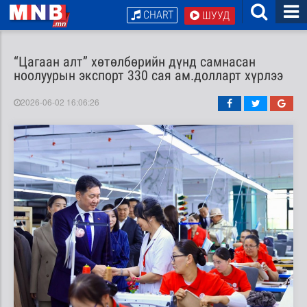
CHART
ШУУД
“Цагаан алт” хөтөлбөрийн дүнд самнасан
ноолуурын экспорт 330 сая ам.долларт хүрлээ
2026-06-02 16:06:26