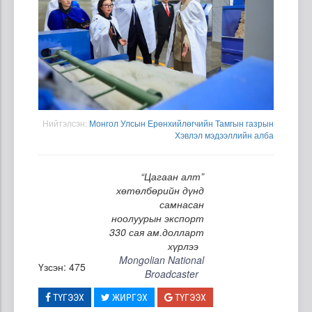
Нийтэлсэн:
Монгол Улсын Ерөнхийлөгчийн Тамгын газрын
Хэвлэл мэдээллийн алба
“Цагаан алт”
хөтөлбөрийн дүнд
самнасан
ноолуурын экспорт
330 сая ам.долларт
хүрлээ
Mongolian National
Үзсэн: 475
Broadcaster
ТҮГЭЭХ
ЖИРГЭХ
ТҮГЭЭХ