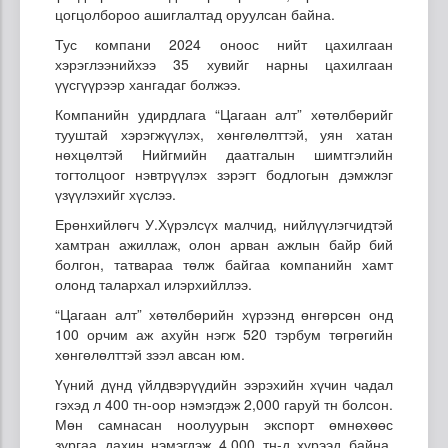
цогцолбороо ашиглалтад оруулсан байна.
Тус компани 2024 оноос нийт цахилгаан
хэрэглээнийхээ 35 хувийг нарны цахилгаан
үүсгүүрээр хангадаг болжээ.
Компанийн удирдлага “Цагаан алт” хөтөлбөрийг
тууштай хэрэгжүүлэх, хөнгөлөлттэй, уян хатан
нөхцөлтэй Нийгмийн даатгалын шимтгэлийн
тогтолцоог нэвтрүүлэх зэрэгт бодлогын дэмжлэг
үзүүлэхийг хүслээ.
Ерөнхийлөгч У.Хүрэлсүх малчид, нийлүүлэгчидтэй
хамтран ажиллаж, олон арван ажлын байр бий
болгон, татвараа төлж байгаа компанийн хамт
олонд талархал илэрхийллээ.
“Цагаан алт” хөтөлбөрийн хүрээнд өнгөрсөн онд
100 орчим аж ахуйн нэгж 520 тэрбум төгрөгийн
хөнгөлөлттэй зээл авсан юм.
Үүний дүнд үйлдвэрүүдийн ээрэхийн хүчин чадал
гэхэд л 400 тн-оор нэмэгдэж 2,000 гаруй тн болсон.
Мөн самнасан ноолуурын экспорт өмнөхөөс
зургаа дахин нэмэгдэж 4,000 тн-д хүрээд байна.