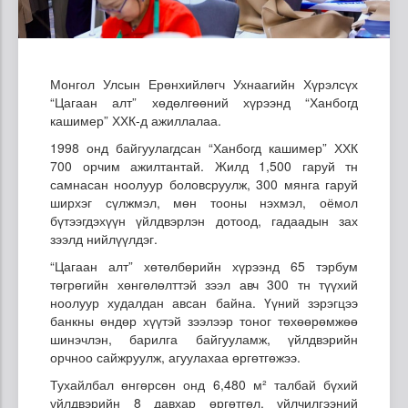
Монгол Улсын Ерөнхийлөгч Ухнаагийн Хүрэлсүх
“Цагаан алт” хөдөлгөөний хүрээнд “Ханбогд
кашимер” ХХК-д ажиллалаа.
1998 онд байгуулагдсан “Ханбогд кашимер” ХХК
700 орчим ажилтантай. Жилд 1,500 гаруй тн
самнасан ноолуур боловсруулж, 300 мянга гаруй
ширхэг сүлжмэл, мөн тооны нэхмэл, оёмол
бүтээгдэхүүн үйлдвэрлэн дотоод, гадаадын зах
зээлд нийлүүлдэг.
“Цагаан алт” хөтөлбөрийн хүрээнд 65 тэрбум
төгрөгийн хөнгөлөлттэй зээл авч 300 тн түүхий
ноолуур худалдан авсан байна. Үүний зэрэгцээ
банкны өндөр хүүтэй зээлээр тоног төхөөрөмжөө
шинэчлэн, барилга байгууламж, үйлдвэрийн
орчноо сайжруулж, агуулахаа өргөтгөжээ.
Тухайлбал өнгөрсөн онд 6,480 м² талбай бүхий
үйлдвэрийн 8 давхар өргөтгөл, үйлчилгээний