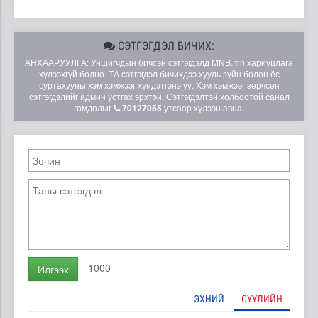
СЭТГЭГДЭЛ БИЧИХ:
АНХААРУУЛГА: Уншигчдын бичсэн сэтгэгдэлд MNB.mn хариуцлага
хүлээхгүй болно. ТА сэтгэгдэл бичихдээ хууль зүйн болон ёс
суртахууны хэм хэмжээг хүндэтгэнэ үү. Хэм хэмжээг зөрчсөн
сэтгэгдэлийг админ устгах эрхтэй. Сэтгэгдэлтэй холбоотой санал
гомдолыг
70127055
утсаар хүлээн авна.
1000
Илгээх
ЭХНИЙ
СҮҮЛИЙН