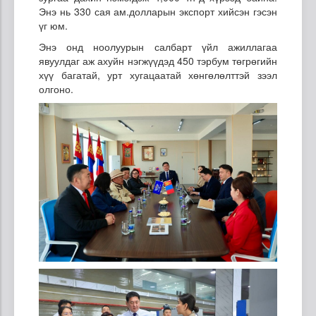
Энэ нь 330 сая ам.долларын экспорт хийсэн гэсэн
үг юм.
Энэ онд ноолуурын салбарт үйл ажиллагаа
явуулдаг аж ахуйн нэгжүүдэд 450 тэрбум төгрөгийн
хүү багатай, урт хугацаатай хөнгөлөлттэй зээл
олгоно.