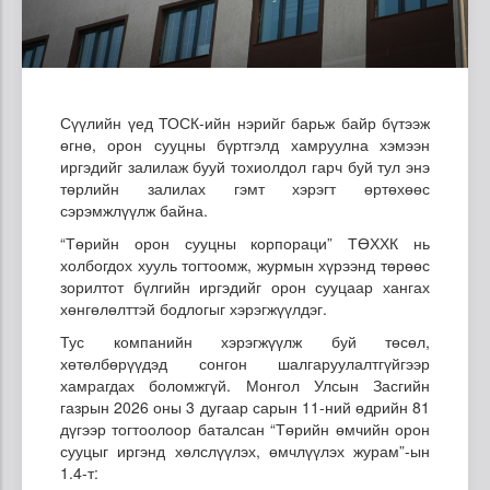
Сүүлийн үед ТОСК-ийн нэрийг барьж байр бүтээж
өгнө, орон сууцны бүртгэлд хамруулна хэмээн
иргэдийг залилаж бууй тохиолдол гарч буй тул энэ
төрлийн залилах гэмт хэрэгт өртөхөөс
сэрэмжлүүлж байна.
“Төрийн орон сууцны корпораци” ТӨХХК нь
холбогдох хууль тогтоомж, журмын хүрээнд төрөөс
зорилтот бүлгийн иргэдийг орон сууцаар хангах
хөнгөлөлттэй бодлогыг хэрэгжүүлдэг.
Тус компанийн хэрэгжүүлж буй төсөл,
хөтөлбөрүүдэд сонгон шалгаруулалтгүйгээр
хамрагдах боломжгүй. Монгол Улсын Засгийн
газрын 2026 оны 3 дугаар сарын 11-ний өдрийн 81
дүгээр тогтоолоор баталсан “Төрийн өмчийн орон
сууцыг иргэнд хөлслүүлэх, өмчлүүлэх журам”-ын
1.4-т: