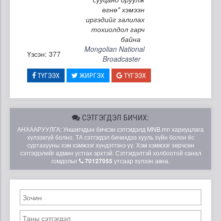
өгнө" хэмээн
иргэдийг залилах
тохиолдол гарч
байна
Mongolian National
Үзсэн: 377
Broadcaster
ТҮГЭЭХ
ЖИРГЭХ
ТҮГЭЭХ
СЭТГЭГДЭЛ БИЧИХ:
АНХААРУУЛГА: Уншигчдын бичсэн сэтгэгдэлд MNB.mn хариуцлага
хүлээхгүй болно. ТА сэтгэгдэл бичихдээ хууль зүйн болон ёс
суртахууны хэм хэмжээг хүндэтгэнэ үү. Хэм хэмжээг зөрчсөн
сэтгэгдэлийг админ устгах эрхтэй. Сэтгэгдэлтэй холбоотой санал
гомдолыг
70127055
утсаар хүлээн авна.