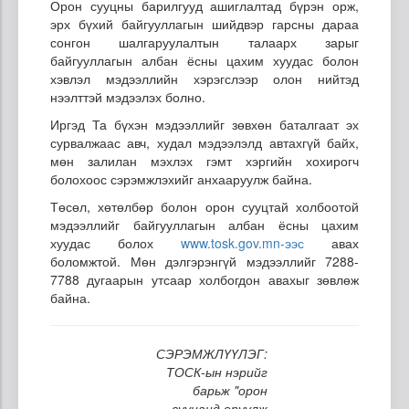
Орон сууцны барилгууд ашиглалтад бүрэн орж,
эрх бүхий байгууллагын шийдвэр гарсны дараа
сонгон шалгаруулалтын талаарх зарыг
байгууллагын албан ёсны цахим хуудас болон
хэвлэл мэдээллийн хэрэгслээр олон нийтэд
нээлттэй мэдээлэх болно.
Иргэд Та бүхэн мэдээллийг зөвхөн баталгаат эх
сурвалжаас авч, худал мэдээлэлд автахгүй байх,
мөн залилан мэхлэх гэмт хэргийн хохирогч
болохоос сэрэмжлэхийг анхааруулж байна.
Төсөл, хөтөлбөр болон орон сууцтай холбоотой
мэдээллийг байгууллагын албан ёсны цахим
хуудас болох
www.tosk.gov.mn-ээс
авах
боломжтой. Мөн дэлгэрэнгүй мэдээллийг 7288-
7788 дугаарын утсаар холбогдон авахыг зөвлөж
байна.
СЭРЭМЖЛҮҮЛЭГ:
ТОСК-ын нэрийг
барьж "орон
сууцанд оруулж