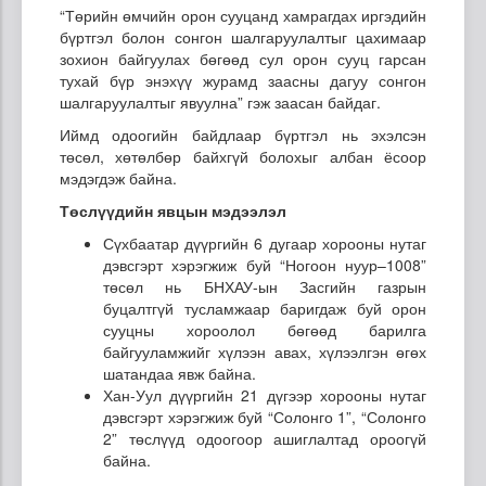
“Төрийн өмчийн орон сууцанд хамрагдах иргэдийн
бүртгэл болон сонгон шалгаруулалтыг цахимаар
зохион байгуулах бөгөөд сул орон сууц гарсан
тухай бүр энэхүү журамд заасны дагуу сонгон
шалгаруулалтыг явуулна” гэж заасан байдаг.
Иймд одоогийн байдлаар бүртгэл нь эхэлсэн
төсөл, хөтөлбөр байхгүй болохыг албан ёсоор
мэдэгдэж байна.
Төслүүдийн явцын мэдээлэл
Сүхбаатар дүүргийн 6 дугаар хорооны нутаг
дэвсгэрт хэрэгжиж буй “Ногоон нуур–1008”
төсөл нь БНХАУ-ын Засгийн газрын
буцалтгүй тусламжаар баригдаж буй орон
сууцны хороолол бөгөөд барилга
байгууламжийг хүлээн авах, хүлээлгэн өгөх
шатандаа явж байна.
Хан-Уул дүүргийн 21 дүгээр хорооны нутаг
дэвсгэрт хэрэгжиж буй “Солонго 1”, “Солонго
2” төслүүд одоогоор ашиглалтад ороогүй
байна.