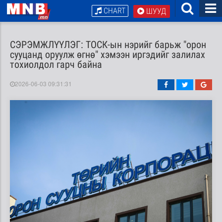
CHART
ШУУД
СЭРЭМЖЛҮҮЛЭГ: ТОСК-ын нэрийг барьж "орон
сууцанд оруулж өгнө" хэмээн иргэдийг залилах
тохиолдол гарч байна
2026-06-03 09:31:31