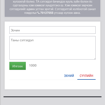
хүлээхгүй болно. ТА сэтгэгдэл бичихдээ хууль зүйн болон ёс
суртахууны хэм хэмжээг хүндэтгэнэ үү. Хэм хэмжээг зөрчсөн
сэтгэгдэлийг админ устгах эрхтэй. Сэтгэгдэлтэй холбоотой санал
гомдолыг
70127055
утсаар хүлээн авна.
1000
Илгээх
ЭХНИЙ
СҮҮЛИЙН