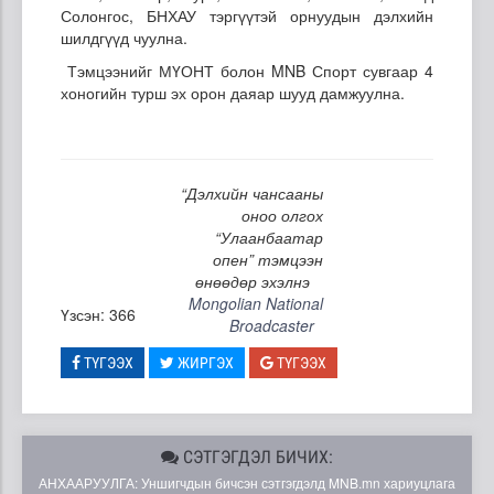
Солонгос, БНХАУ тэргүүтэй орнуудын дэлхийн
шилдгүүд чуулна.
Тэмцээнийг МҮОНТ болон MNB Спорт сувгаар 4
хоногийн турш эх орон даяар шууд дамжуулна.
“Дэлхийн чансааны
оноо олгох
“Улаанбаатар
опен” тэмцээн
өнөөдөр эхэлнэ
Mongolian National
Үзсэн: 366
Broadcaster
ТҮГЭЭХ
ЖИРГЭХ
ТҮГЭЭХ
СЭТГЭГДЭЛ БИЧИХ:
АНХААРУУЛГА: Уншигчдын бичсэн сэтгэгдэлд MNB.mn хариуцлага