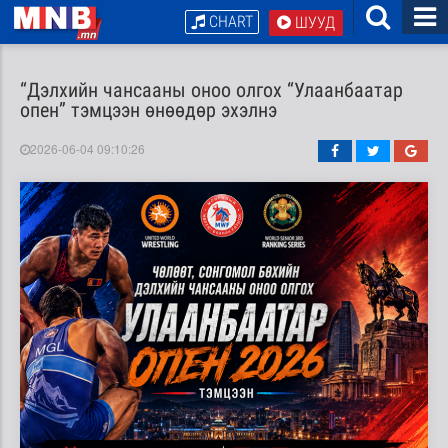
CHART
ШУУД
“Дэлхийн чансааны оноо олгох “Улаанбаатар
опен” тэмцээн өнөөдөр эхэлнэ
2026-06-04 09:10:26