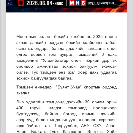
Монголын чөлөөт бөхийн холбоо нь 2025 оноос
эхлэн дэлхийн нэгдсэн бөхийн холбооны албан
ёсны календарьт багтдаг, дэлхийн чансааны оноо
олгох дөрвөн том цуврал тэмцээний 3 дахь
тэмцээнийг “Улаанбаатар опен” нэрийн дор эх
орондоо амжилттай зохион байгуулж эхэлсэн
билээ. Тус тэмцээн энэ жил хоёр дахь удаагаа
зохион байгуулагдаж байгаа.
Тэмцээн өнөөдөр "Буянт Ухаа" спортын ордонд
эхэлнэ.
Энэ удаагийн тэмцээнд дэлхийн 30 орчим орны
400 гаруй шилдэг тамирчид оролцохоор
бүртгүүлээд байгаа бөгөөд олимп, дэлхийн
аваргууд болон медальтнууд олноороо хүрэлцэн
ирж байгаа аж. Тодруулбал, АНУ, ОХУ, Иран,
Япон, Болгар, Турк, Казахстан, Энэтхэг, Хойд