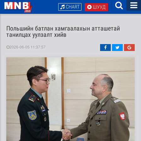
CHART
ШУУД
Польшийн батлан хамгаалахын атташетай
танилцах уулзалт хийв
2026-06-05 11:37:57