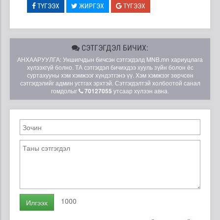
ТҮГЭЭХ
ЖИРГЭХ
ТҮГЭЭХ
СЭТГЭГДЭЛ БИЧИХ:
АНХААРУУЛГА: Уншигчдын бичсэн сэтгэгдэлд MNB.mn хариуцлага
хүлээхгүй болно. ТА сэтгэгдэл бичихдээ хууль зүйн болон ёс
суртахууны хэм хэмжээг хүндэтгэнэ үү. Хэм хэмжээг зөрчсөн
сэтгэгдэлийг админ устгах эрхтэй. Сэтгэгдэлтэй холбоотой санал
гомдолыг
70127055
утсаар хүлээн авна.
1000
Илгээх