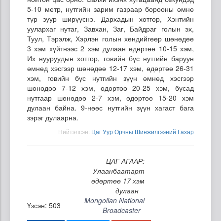
5-10 метр, нутгийн зарим газраар борооны өмнө
түр зуур ширүүснэ. Дархадын хотгор, Хэнтийн
уулархаг нутаг, Завхан, Заг, Байдраг голын эх,
Туул, Тэрэлж, Хэрлэн голын хөндийгөөр шөнөдөө
3 хэм хүйтнээс 2 хэм дулаан өдөртөө 10-15 хэм,
Их нууруудын хотгор, говийн бүс нутгийн баруун
өмнөд хэсгээр шөнөдөө 12-17 хэм, өдөртөө 26-31
хэм, говийн бүс нутгийн зүүн өмнөд хэсгээр
шөнөдөө 7-12 хэм, өдөртөө 20-25 хэм, бусад
нутгаар шөнөдөө 2-7 хэм, өдөртөө 15-20 хэм
дулаан байна. 9-нөөс нутгийн зүүн хагаст бага
зэрэг дулаарна.
Нийтэлсэн:
Цаг Уур Орчны Шинжилгээний Газар
ЦАГ АГААР:
Улаанбаатарт
өдөртөө 17 хэм
дулаан
Mongolian National
Үзсэн: 503
Broadcaster