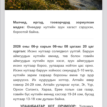
Малчид, иргэд, тээвэрчдэд зориулсан
мэдээ:
Өнөөдөр нутгийн зүүн хагаст сэрүүхэн,
бороотой байна.
2026 оны 06-р сарын 06-ны 08 цагаас 20 цаг
хүртэл:
Ихэнх нутгаар солигдмол үүлтэй. Баруун
аймгуудын нутгийн өмнөд, төв болон говийн
аймгуудын нутгийн зүүн хэсэг, зүүн аймгуудын
ихэнх нутгаар бороо, уулаараа нойтон цас орно.
Ихэнх нутгаар баруун хойноос секундэд 5-10 метр,
нутгийн зарим газраар борооны өмнө түр зуур
ширүүснэ. Их нууруудын хотгор, Алтайн өвөр
говиор 24-29 хэм, Алтайн уулархаг нутаг, Эг, Үүр,
Орхон Сэлэнгэ, Хараа, Ерөө голын сав газар,
говийн бүс нутгийн өмнөд хэсгээр 19-24 хэм, бусад
нутгаар 13-18 хэм дулаан байна.
УЛААНБААТАР ХОТ ОРЧМООР:
Үүлшинэ.