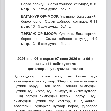
Бороо орохгүй. Салхи хойноос секундэд 5-10
метр. 15-17 хэм дулаан байна.
БАГАНУУР ОРЧМООР:
Үүлшинэ. Бага зэргийн
бороо орно. Салхи хойноос секундэд 6-11
метр. 13-15 хэм дулаан байна.
ТЭРЭЛЖ ОРЧМООР:
Үүлшинэ. Бага зэргийн
бороо орно. Салхи хойноос секундэд 4-9
метр. 13-15 хэм дулаан байна.
2026 оны 06-р сарын 07-наас 2026 оны 06-р
сарын 11-нийг хүртэлх
цаг агаарын урьдчилсан төлөв
Зургаадугаар сарын 7-нд төв болон зүүн
аймгуудын ихэнх нутгаар, 08-нд баруун аймгуудын
нутгийн баруун, төв болон говийн аймгуудын
нутгийн зүүн хэсэг, зүүн аймгуудын ихэнх нутгаар,
09-нд баруун аймгуудын нутгийн баруун, зүүн
аймгуудын нутгийн зүүн хэсгээр, 10-нд Хангай,
Хөвсгөлийн уулархаг нутгаар бороо, уулаараа
нойтон цас орно. Салхи ихэнх хугацаанд секундэд