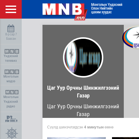
8-р сар 7
Баасан
Үндэсний
телевиз
Монголын
мэдээ
Цаг Уур Орчны Шинжилгээний
Газар
Монголын
Үндэсний
Цаг Уур Орчны Шинжилгээний
радио
Газар
Сүүлд шинэчлэгдсэн
4 минутын
өмнө