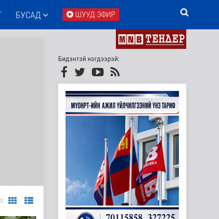
Т
БУСАД
ШУУД ЭФИР
Бидэнтэй нэгдээрэй:
р: