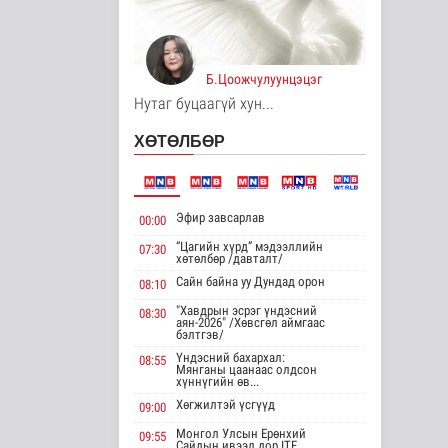
дипломат
төлөөлөгчийн таван
газр..
Дэлхийд
9 цаг 50 минутын өмнө
Б.Цоожчулуунцэцэг
Нутаг буцаагүй хун...
Монгол анагаах
ухааны судалгааны
ХӨТӨЛБӨР
баг Архангай ай..
Эрүүл мэнд
9 цаг 50 минутын өмнө
Эфир завсарлав
00:00
Хирошимад иргэд
Японы зэвсгийн
“Цагийн хүрд” мэдээллийн
07:30
экспортын
хөтөлбөр /давталт/
бодлогы..
Сайн байна уу Дундад орон
08:10
Дэлхийд
"Хавдрын эсрэг үндэсний
9 цаг 2 минутын өмнө
08:30
аян-2026" /Хөвсгөл аймгаас
бэлтгэв/
Трамп Ирантай
Үндэсний бахархал:
08:55
тохиролцоонд хүрэх
Мянганы цаанаас олдсон
шинэ гарц эрэлх..
хүннүгийн өв...
Дэлхийд
Хөгжилтэй үсгүүд
09:00
9 цаг 11 минутын өмнө
Монгол Улсын Ерөнхий
09:55
Сайдын ивээл дор ITF