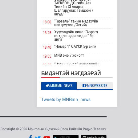
ТАЕКВОН-ДО-гийн Ази
Европ даяар хэт
Тивийн XI Аварга
Шалгаруулах Тэмцээн /
халалт эрчимжиж
шууд/
байна
“Гарваль” танин мэдэхүйн
Дэлхийд
18:00
нэвтрүүлэг /Эсгий/
9 цаг 19 минутын өмнө
Хүүхэлдэйн кино: “Аврагч
18:25
нохдын адал явдал” 5-р
анги
Голууд үертэй байна
“Номер 1” ОАУСК 5-р анги
18:40
Байгаль орчин
MNB энэ 7 хоногт
19:55
“Цагийн хүрд” мэдээллийн
20:00
10 цаг 36 минутын өмнө
хөтөлбөр /шууд/
БИДЭНТЭЙ НЭГДЭЭРЭЙ
MNB энэ 7 хоногт
20:40
Нийслэлд 107 ШТС-
аар АИ 92
Хөндөх сэдэв: Эмийн чанар
20:45
/MNBMN_NEWS
/MNBWEBSITE
автобензин түгээж
байна
100% уралдаант, танин
21:15
мэдэхүйн нэвтрүүлэг S2 #9
Tweets by MNBmn_news
Улс төр
“Эргүүлэг” ОАУСК 5-р анги”
10 цаг 43 минутын өмнө
22:15
Эргэх дөрвөн цаг /
23:30
Олон улсын
Баянхонгор аймгаас
бэлтгэв/
туршлага судлах
сургалт, дадлагад 14
Copyright © 2026 Монголын Үндэсний Олон Нийтийн Радио Телевиз.
..
Нийгэм