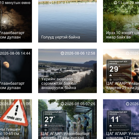
 10 минутын өмнө
10 цаг 41 минутын өмнө
11 цаг 20 м
Улаанбаатарт
Ирэх 10 хоногт ца
хэм дулаан
Голууд үертэй байна
ямар байх вэ
2026-08-06 14:44
2026-08-06 12:58
2026-
Үерийн аюулаас
Улаанбаатарт
сэрэмжтэй байхыг
ЦАГ АГААР: Улаа
хэм дулаан
анхааруулж байна
өдөртөө 29 хэм д
2026-08-05 11:06
2026-08-05 07:26
2026-
сны түвшин
с 10-65 см
ЦАГ АГААР: Улаанбаатарт
ЦАГ АГААР: Улаа
байна
өдөртөө 27 хэм дулаан
шөнөдөө 17 хэм 