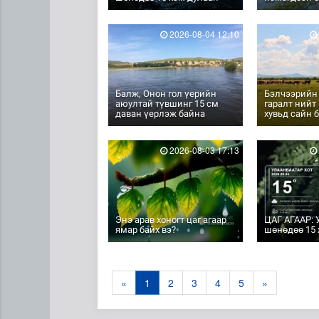
2026-08-04 12:10
Балж, Онон гол үерийн
Бэлчээрийн
аюултай түвшинг 15 см
гаралт нийт
даван үерлэж байна
хувьд сайн 
2026-08-03 17:13
Энэ арав хоногт цаг агаар
ЦАГ АГААР: 
ямар байх вэ?
шөнөдөө 15 
«
1
2
3
4
5
»