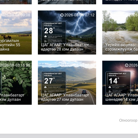
2026-08-04 09:08
2026-08-04 07:12
2026-
 ургамлын
 нутгийн 55
ЦАГ АГААР: Улаанбаатарт
Үерийн аюулаас
байна
өдөртөө 28 хэм дулаан
сэрэмжлүүлж ба
2026-08-03 16:36
2026-08-03 07:36
2026-
Улаанбаатарт
ЦАГ АГААР: Улаанбаатарт
ЦАГ АГААР: Улаа
хэм дулаан
өдөртөө 27 хэм дулаан
шөнөдөө 14 хэм 
Огноогоор