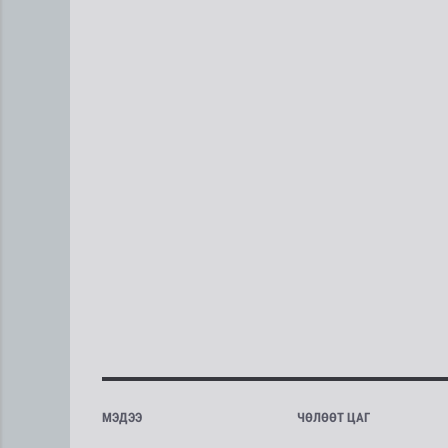
МЭДЭЭ
ЧӨЛӨӨТ ЦАГ