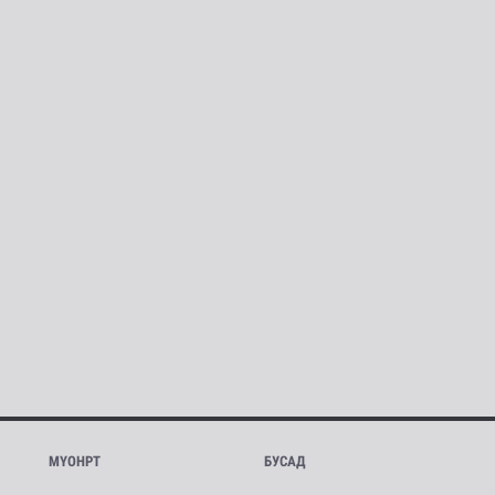
МҮОНРТ
БУСАД