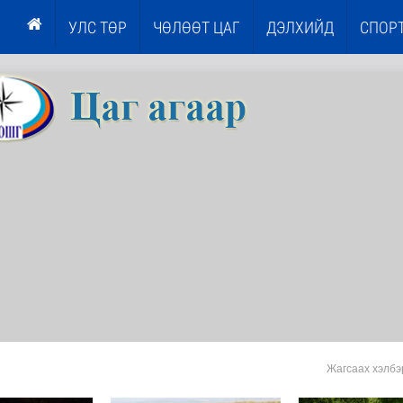
УЛС ТӨР
ЧӨЛӨӨТ ЦАГ
ДЭЛХИЙД
СПОР
Жагсаах хэлбэ