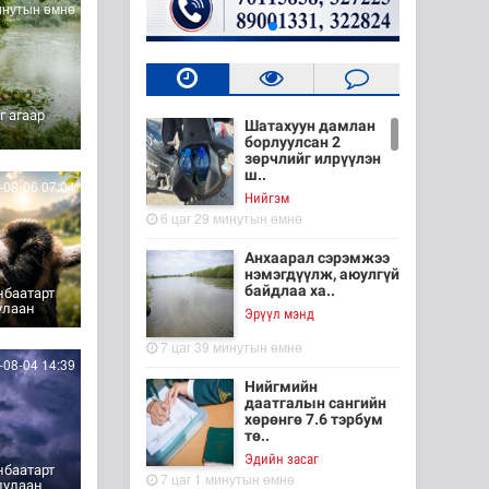
инутын өмнө
г агаар
Шатахуун дамлан
борлуулсан 2
зөрчлийг илрүүлэн
ш..
08-06 07:04
Нийгэм
6 цаг 29 минутын өмнө
Анхаарал сэрэмжээ
нэмэгдүүлж, аюулгүй
байдлаа ха..
нбаатарт
улаан
Эрүүл мэнд
7 цаг 39 минутын өмнө
08-04 14:39
Нийгмийн
даатгалын сангийн
хөрөнгө 7.6 тэрбум
тө..
Эдийн засаг
нбаатарт
7 цаг 1 минутын өмнө
дулаан